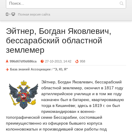
Полная версия сайта
Эйтнер, Богдан Яковлевич,
бессарабский областной
землемер
996d67df0d686ca
27-10-2013, 14:42
958
База знаний Ассоциации
/
"Э, Ю, Я"
Эйтнер, Богдан Яковлевич, бессарабский
областной землемер, окончил в 1817 году
артиллерийское училище и в том же году
назначен был в батарею, квартировавшую
тогда в Кишинёве; здесь в 1819 г. он был
прикомандирован к военно-
топографической семке Бессарабии, состоявшей
преимущественно из офицеров бывшего корпуса
колонновожатых и производившей свои работы под