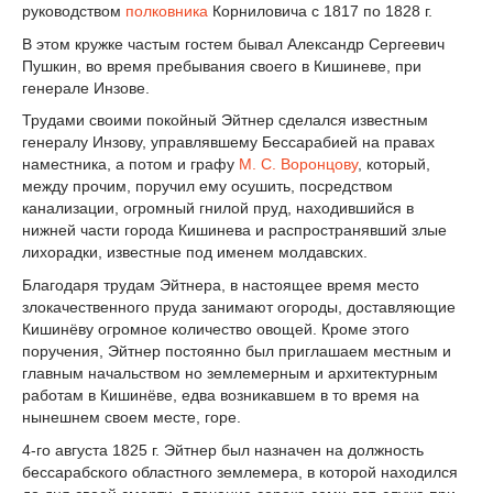
руководством
полковника
Корниловича с 1817 по 1828 г.
В этом кружке частым гостем бывал Александр Сергеевич
Пушкин, во время пребывания своего в Кишиневе, при
генерале Инзове.
Трудами своими покойный Эйтнер сделался известным
генералу Инзову, управлявшему Бессарабией на правах
наместника, а потом и графу
М. С. Воронцову
, который,
между прочим, поручил ему осушить, посредством
канализации, огромный гнилой пруд, находившийся в
нижней части города Кишинева и распространявший злые
лихорадки, известные под именем молдавских.
Благодаря трудам Эйтнера, в настоящее время место
злокачественного пруда занимают огороды, доставляющие
Кишинёву огромное количество овощей. Кроме этого
поручения, Эйтнер постоянно был приглашаем местным и
главным начальством но землемерным и архитектурным
работам в Кишинёве, едва возникавшем в то время на
нынешнем своем месте, горе.
4-го августа 1825 г. Эйтнер был назначен на должность
бессарабского областного землемера, в которой находился