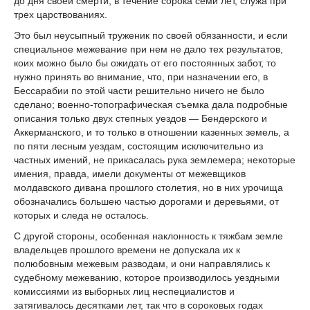
до дня своей смерти, в течение сорока семи лет, служа при
трех царствованиях.
Это был неусыпный труженик по своей обязанности, и если
специальное межевание при нем не дало тех результатов,
коих можно было бы ожидать от его постоянных забот, то
нужно принять во внимание, что, при назначении его, в
Бессарабии по этой части решительно ничего не было
сделано; военно-топографическая съемка дала подробные
описания только двух степных уездов — Бендерского и
Аккерманского, и то только в отношении казенных земель, а
по пяти лесным уездам, состоящим исключительно из
частных имений, не прикасалась рука землемера; некоторые
имения, правда, имели документы от межевщиков
молдавского дивана прошлого столетия, но в них урочища
обозначались большею частью дорогами и деревьями, от
которых и следа не осталось.
С другой стороны, особенная наклонность к тяжбам земле
владельцев прошлого времени не допускала их к
полюбовным межевым разводам, и они направлялись к
судебному межеванию, которое производилось уездными
комиссиями из выборных лиц неспециалистов и
затягивалось десятками лет, так что в сороковых годах