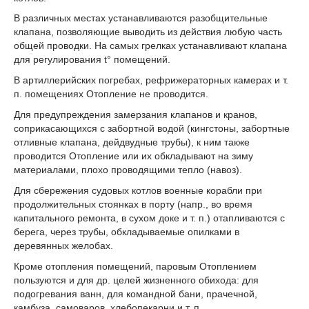
В различных местах устанавливаются разобщительные
клапана, позволяющие выводить из действия любую часть
общей проводки. На самых грелках устанавливают клапана
для регулирования t° помещений.
В артиллерийских погребах, рефрижераторных камерах и т.
п. помещениях Отопление не проводится.
Для предупреждения замерзания клапанов и кранов,
соприкасающихся с забортной водой (кингстоны, забортные
отливные клапана, дейдвудные трубы), к ним также
проводится Отопление или их обкладывают на зиму
материалами, плохо проводящими тепло (навоз).
Для сбережения судовых котлов военные корабли при
продолжительных стоянках в порту (напр., во время
капитального ремонта, в сухом доке и т. п.) отапливаются с
берега, через трубы, обкладываемые опилками в
деревянных желобах.
Кроме отопления помещений, паровым Отоплением
пользуются и для др. целей жизненного обихода: для
подогревания ванн, для командной бани, прачечной,
камбуза, самоваров, хлебопекарни и т. п.