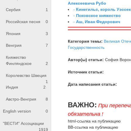
Алексеевича Рубо
-
Кинегильс, король Уэссек
Сербия
1
-
Псковское княжество
-
Аш, Иван Федорович
Российская песня
0
Япония
3
Категория темы:
Великая Отеч
Венгрия
7
Государственность
Княжество
Автор(ы) статьи:
София Воро
Финляндское
2
Источник статьи:
Королевство Швеция
1
Дата написания статьи:
Индия
2
Австро-Венгрия
8
ВАЖНО:
При перепеч
English version
0
обязательна !
html-ссылка на публикацию
"ВЕСТИ" Ассоциации
BB-ссылка на публикацию
1919