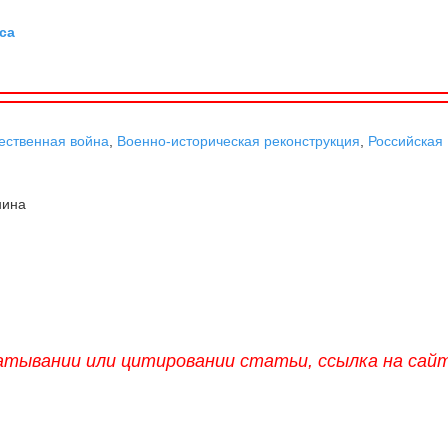
са
ественная война
,
Военно-историческая реконструкция
,
Российская
нина
атывании или цитировании статьи, ссылка на сай