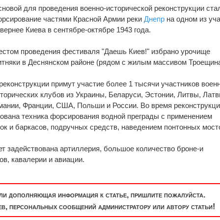
новой для проведения военно-исторической реконструкции ста
рсирование частями Красной Армии реки
Днепр
на одном из уч
вернее Киева в сентябре-октябре 1943 года.
стом проведения фестиваля "Даешь Киев!" избрано урочище
тняки в Деснянском районе (рядом с жилым массивом Троещина
реконструкции примут участие более 1 тысячи участников воен
торических клубов из Украины, Беларуси, Эстонии, Литвы, Латв
рмании, Франции, США, Польши и России. Во время реконструкци
рована техника форсирования водной преграды с применением
ок и баркасов, подручных средств, наведением понтонных мост
дет задействована артиллерия, большое количество броне-и
ов, кавалерии и авиации.
или дополняющая информация к статье, пришлите пожалуйста.
, персональных сообщений администратору или автору статьи!