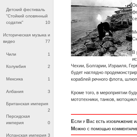
Ос
Детский фестиваль
фо
"Стойкий оловянный
се
содатик"
10
Ме
Историческая музыка и
Си
видео
77
В 
Чили
1
ис
Чехии, Болгарии, Израиля, Ге
Колумбия
2
будет наглядно продемонстри
кораблей речного флота, шлюп
Мексика
1
Албания
3
Кроме того, в мероприятии бу
мототехники, танков, мотоцикл
Британская империя
2
Персидская
Если у Вас есть изображение 
империя
0
Можно с помощью комментариев
Испанская империя
3