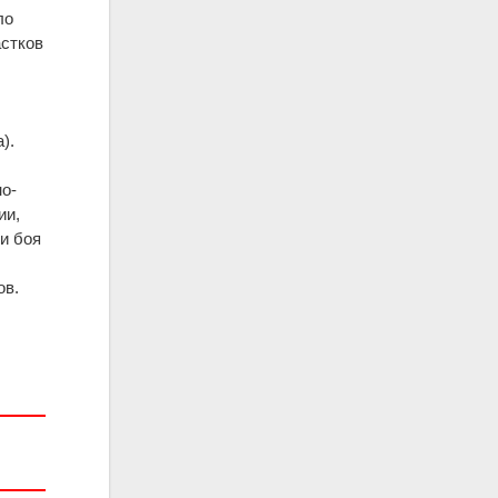
ло
астков
).
но-
ии,
и боя
ов.