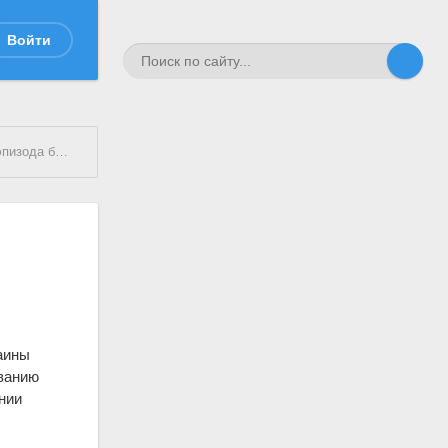
Войти
орсированию
Днепра
аины
ованию
нии