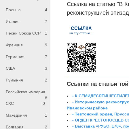
Ссылка на статью "В К
Польша
4
реконструкцией эпизо
Италия
7
Песни Союза ССР
1
Франция
9
Германия
7
США
3
Румыния
2
Ссылки на статьи той 
Российская империя
-
К СЕМИДЕСЯТИШЕСТИЛЕ
8
-
Историческую реконструк
СХС
0
Ивановском районе
-
Тевтонский орден, Прусси
Македония
1
-
ОРДЕН КРЕСТОНОСЦЕВ С
-
Выставка «РУБО. 170», п
Болгария
2