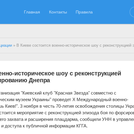
Главная
Контакты
Правила
циации
» В Киеве состоится военно-историческое шоу с реконструкцией эпизода боя по ф
енно-историческое шоу с реконструкцией
ированию Днепра
низация "Киевский клуб "Красная Звезда" совместно с
ческим музеем Украины" проведет X Международный военно-
ь Киев!". 3 ноября в честь 70-летия освобождения столицы Укр
стоится мероприятие с реконструкцией эпизода боя по форсир
его захвата и расширения плацдарма, сообщили УНН в управле
 и доступа к публичной информации КГГА.