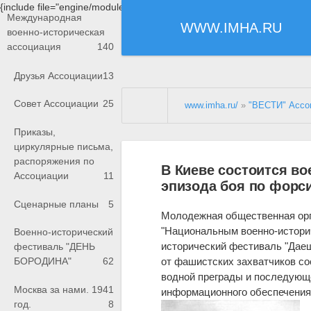
{include file="engine/modules/saperu/head.php"}
Международная
WWW.IMHA.RU
военно-историческая
ассоциация
140
Друзья Ассоциации
13
Совет Ассоциации
25
www.imha.ru/
»
"ВЕСТИ" Ассо
Приказы,
циркулярные письма,
распоряжения по
В Киеве состоится во
Ассоциации
11
эпизода боя по форс
Сценарные планы
5
Молодежная общественная орга
"Национальным военно-истори
Военно-исторический
исторический фестиваль "Даеш
фестиваль "ДЕНЬ
от фашистских захватчиков со
БОРОДИНА"
62
водной преграды и последующ
Москва за нами. 1941
информационного обеспечения
год.
8