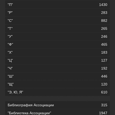
"П"
1430
"Р"
283
"С"
882
"Т"
265
"У"
246
"Ф"
465
"Х"
183
"Ц"
127
"Ч"
192
"Ш"
446
"Щ"
120
"Э, Ю, Я"
610
Библиография Ассоциации
315
"Библиотека Ассоциации"
1947