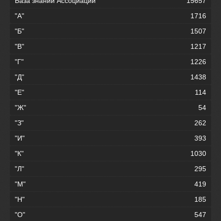
База знаний Ассоциации
15657
"А"
1716
"Б"
1507
"В"
1217
"Г"
1226
"Д"
1438
"Е"
114
"Ж"
54
"З"
262
"И"
393
"К"
1030
"Л"
295
"М"
419
"Н"
185
"О"
547