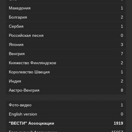
Македония
1
Болгария
2
Сербия
1
Российская песня
0
Япония
3
Венгрия
7
Княжество Финляндское
2
Королевство Швеция
1
Индия
2
Австро-Венгрия
8
Фото-видео
1
English version
0
"ВЕСТИ" Ассоциации
1919