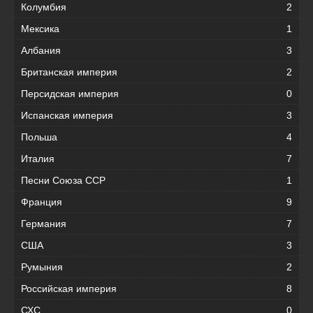
Колумбия
2
Мексика
1
Албания
3
Британская империя
2
Персидская империя
0
Испанская империя
3
Польша
4
Италия
7
Песни Союза ССР
1
Франция
9
Германия
7
США
3
Румыния
2
Российская империя
8
СХС
0