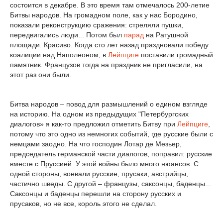
состоится в декабре. В это время там отмечалось 200-летие
Битвы народов. На громадном поле, как у нас Бородино,
показали реконструкцию сражения: стреляли пушки,
передвигались люди... Потом был
парад
на Ратушной
площади. Красиво. Когда сто лет назад праздновали победу
коалиции над Наполеоном, в
Лейпциге
поставили громадный
памятник. Французов тогда на праздник не пригласили, на
этот раз они были.
Битва народов – повод для размышлений о едином взгляде
на историю. На одном из предыдущих "Петербургских
диалогов» я как-то предложил отметить Битву при
Лейпциге
,
потому что это одно из немногих событий, где русские были с
немцами заодно. На что господин Лотар де Мезьер,
председатель германской части диалогов, поправил: русские
вместе с Пруссией. У этой войны было много нюансов. С
одной стороны, воевали русские, прусаки, австрийцы,
частично шведы. С другой – французы, саксонцы, баденцы...
Саксонцы и баденцы перешли на сторону русских и
прусаков, но не все, король этого не сделал.