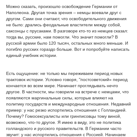
Можно сказать, произошло освобождение Германии от
Наполеона. Другая точка зрения – немцы воевали друг с
другом. Сами они считают, что освободительного движения
не было: дрались феодальные властители между собой,
саксонцы с прусаками. В разговоре кто-то из немцев сказал:
тогда вы, русские, нам помогли. Что значит помогли? В
русской армии было 120 тысяч, остальных много меньше. И
погибло русских гораздо больше. Вот и попробуйте написать
единый учебник истории.
Есть ощущение: не только мы переживаем период новых
трактовок истории. Условно говоря, "постсоветский» период
кончается во всем мире. Начинает проглядывать нечто
другое. В частности, мы говорили на встрече с немцами, что
появляются маргинальные силы, которые влияют на
политику государств и международные отношения. Недавний
пример: у нас резко испортились отношения с Голландией.
Почему? Гомосексуалисты или гринписовцы тому виной,
возможно, что-то другое. Я имею в виду, это не политика
голландского и русского правительств. В Германии часто
звучит: у нас испортились отношения с Россией. Начинаем