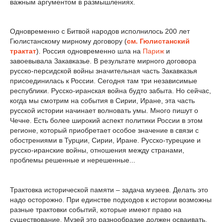
важным аргументом в размышлениях.
Одновременно с Битвой народов исполнилось 200 лет
Гюлистанскому мирному договору (
см. Гюлистанский
трактат
). Россия одновременно шла на
Париж
и
завоевывала Закавказье. В результате мирного договора
русско-персидской войны значительная часть Закавказья
присоединилась к России. Сегодня там три независимые
республики. Русско-иранская война будто забыта. Но сейчас,
когда мы смотрим на события в Сирии, Иране, эта часть
русской истории начинает волновать умы. Много пишут о
Чечне. Есть более широкий аспект политики России в этом
регионе, который приобретает особое значение в связи с
обострениями в Турции, Сирии, Иране. Русско-турецкие и
русско-иранские войны, отношения между странами,
проблемы решенные и нерешенные...
Трактовка исторической памяти – задача музеев. Делать это
надо осторожно. При единстве подходов к истории возможны
разные трактовки событий, которые имеют право на
существование. Музей это разнообразие должен осваивать.