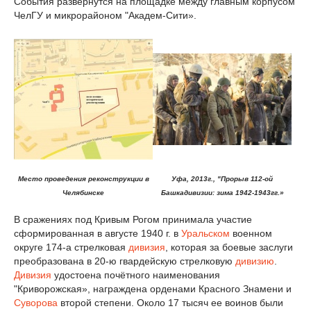
События развернутся на площадке между главным корпусом
ЧелГУ и микрорайоном "Академ-Сити».
Место проведения реконструкции в
Уфа, 2013г., "Прорыв 112-ой
Челябинске
Башкадивизии: зима 1942-1943гг.»
В сражениях под Кривым Рогом принимала участие
сформированная в августе 1940 г. в
Уральском
военном
округе 174-а стрелковая
дивизия
, которая за боевые заслуги
преобразована в 20-ю гвардейскую стрелковую
дивизию
.
Дивизия
удостоена почётного наименования
"Криворожская», награждена орденами Красного Знамени и
Суворова
второй степени. Около 17 тысяч ее воинов были