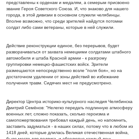
представлены к орденам и медалям, а семерым присвоено
звание Героя Советского Союза. И, что знаково для нашего
города, в этой дивизии в основном служили челябинцы.
Вполне возможно, что среди зрителей найдутся потомки
солдат либо сами ветераны, которые в ней служили.
Действие реконструкции единое, без перерывов, будет
разворачиваться от захвата немецкими солдатами штабного
автомобиля и штаба Красной армии - к разгрому
группировки немецко-фашистских войск. Зрители
размещаются непосредственно возле "поля боя», но на
достаточном удалении от зоны действий во избежание
получения травм. Сидячих мест не предусмотрено.
Директор Центра историко-культурного наследия Челябинска
Дмитрий Семёнов: "Нелегко передать подлинную атмосферу
военных лет, сложно показать, сколько героизма и
самопожертвования требовал каждый день, но напомнить,
заставить задуматься - в наших силах, потому что в любом из
1418 дней, которые длилась Великая отечественная война,
было место для подвига, и абсолютно каждый день