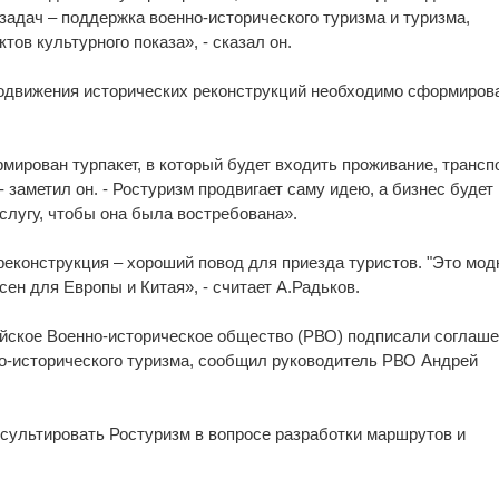
задач – поддержка военно-исторического туризма и туризма,
тов культурного показа», - сказал он.
родвижения исторических реконструкций необходимо сформиров
ирован турпакет, в который будет входить проживание, транспо
- заметил он. - Ростуризм продвигает саму идею, а бизнес будет
слугу, чтобы она была востребована».
реконструкция – хороший повод для приезда туристов. "Это мо
сен для Европы и Китая», - считает А.Радьков.
йское Военно-историческое общество (РВО) подписали соглаше
о-исторического туризма, сообщил руководитель РВО Андрей
нсультировать Ростуризм в вопросе разработки маршрутов и