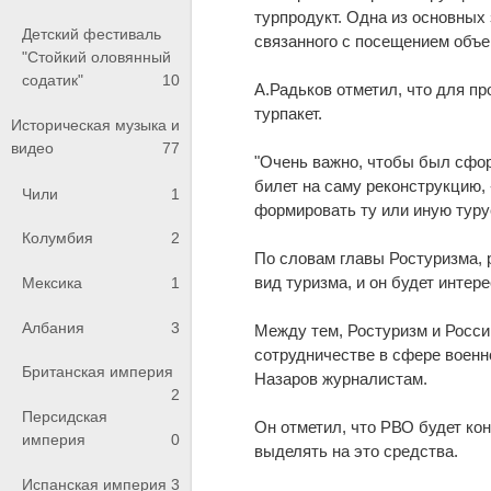
турпродукт. Одна из основных 
Детский фестиваль
связанного с посещением объек
"Стойкий оловянный
содатик"
10
А.Радьков отметил, что для п
турпакет.
Историческая музыка и
видео
77
"Очень важно, чтобы был сформ
билет на саму реконструкцию, 
Чили
1
формировать ту или иную туру
Колумбия
2
По словам главы Ростуризма, 
вид туризма, и он будет интере
Мексика
1
Албания
3
Между тем, Ростуризм и Росси
сотрудничестве в сфере военн
Британская империя
Назаров журналистам.
2
Персидская
Он отметил, что РВО будет ко
империя
0
выделять на это средства.
Испанская империя
3