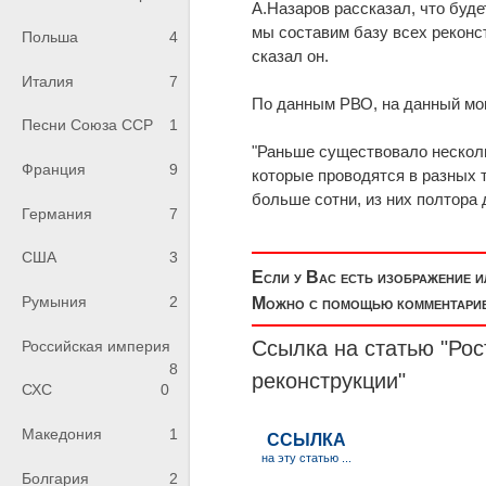
А.Назаров рассказал, что буде
мы составим базу всех реконс
Польша
4
сказал он.
Италия
7
По данным РВО, на данный мом
Песни Союза ССР
1
"Раньше существовало несколь
Франция
9
которые проводятся в разных т
больше сотни, из них полтора 
Германия
7
США
3
Если у Вас есть изображение 
Румыния
2
Можно с помощью комментариев
Ссылка на статью "Рос
Российская империя
8
реконструкции"
СХС
0
Македония
1
Болгария
2