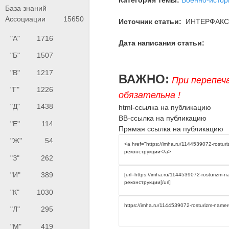
База знаний
Ассоциации
15650
Источник статьи:
ИНТЕРФАКС
"А"
1716
Дата написания статьи:
"Б"
1507
"В"
1217
ВАЖНО:
При перепеч
"Г"
1226
обязательна !
"Д"
1438
html-ссылка на публикацию
BB-ссылка на публикацию
"Е"
114
Прямая ссылка на публикацию
"Ж"
54
"З"
262
"И"
389
"К"
1030
"Л"
295
"М"
419