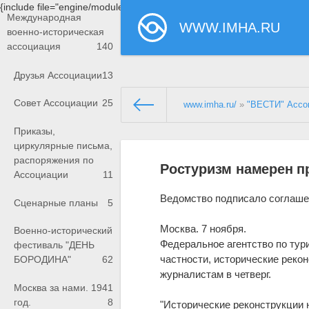
{include file="engine/modules/saperu/head.php"}
Международная
WWW.IMHA.RU
военно-историческая
ассоциация
140
Друзья Ассоциации
13
Совет Ассоциации
25
www.imha.ru/
»
"ВЕСТИ" Ассо
Приказы,
циркулярные письма,
распоряжения по
Ростуризм намерен п
Ассоциации
11
Ведомство подписало соглаше
Сценарные планы
5
Москва. 7 ноября.
Военно-исторический
Федеральное агентство по тури
фестиваль "ДЕНЬ
частности, исторические реко
БОРОДИНА"
62
журналистам в четверг.
Москва за нами. 1941
год.
8
"Исторические реконструкции 