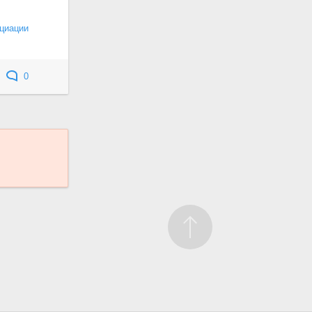
циации
0