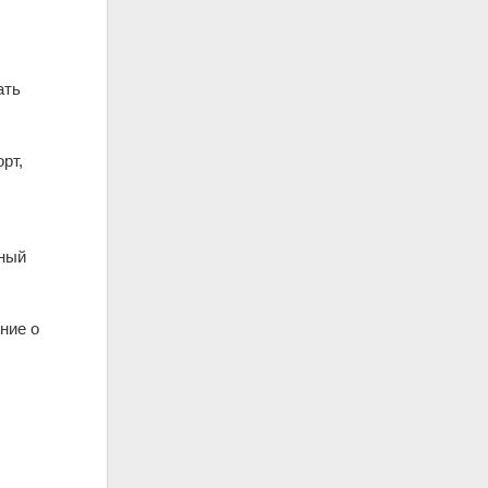
ать
рт,
дный
ние о