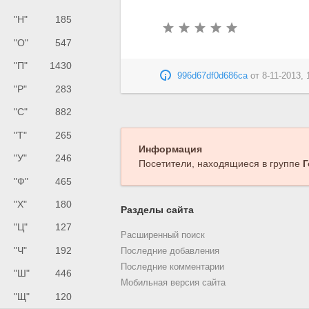
"Н"
185
"О"
547
"П"
1430
996d67df0d686ca
от
8-11-2013, 
"Р"
283
"С"
882
"Т"
265
Информация
"У"
246
Посетители, находящиеся в группе
Г
"Ф"
465
"Х"
180
Разделы сайта
"Ц"
127
Расширенный поиск
"Ч"
192
Последние добавления
Последние комментарии
"Ш"
446
Мобильная версия сайта
"Щ"
120