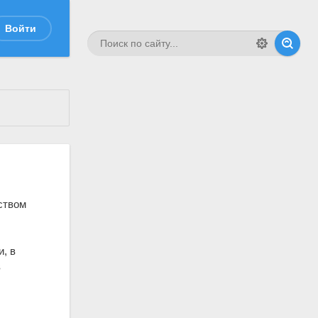
Войти
ством
, в
в