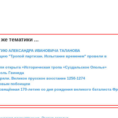
же тематики ...
ТИЮ АЛЕКСАНДРА ИВАНОВИЧА ТАЛАНОВА
цию "Тропой партизан. Испытание временем" провели в
аля открыта «Историческая тропа «Суздальское Ополье»
роль Гвинеда
ряли. Великое прусское восстание 1250-1274
довым побоищем
освящённая 170-летию со дня рождения великого баталиста Ф
ическая реконструкция
,
Россия сегодня