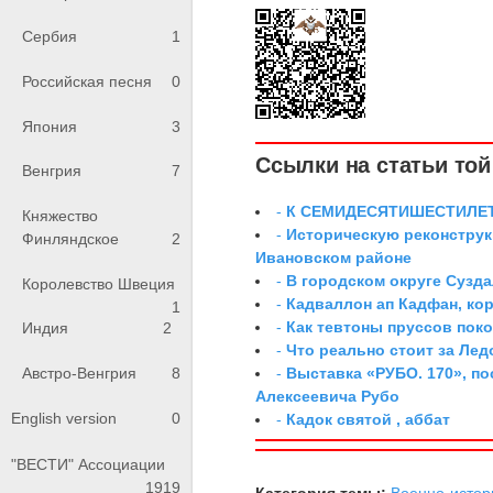
Сербия
1
Российская песня
0
Япония
3
Ссылки на статьи той 
Венгрия
7
-
К СЕМИДЕСЯТИШЕСТИЛЕ
Княжество
-
Историческую реконструк
Финляндское
2
Ивановском районе
-
В городском округе Сузд
Королевство Швеция
-
Кадваллон ап Кадфан, ко
1
-
Как тевтоны пруссов поко
Индия
2
-
Что реально стоит за Ле
-
Выставка «РУБО. 170», п
Австро-Венгрия
8
Алексеевича Рубо
English version
0
-
Кадок святой , аббат
"ВЕСТИ" Ассоциации
1919
Категория темы:
Военно-истор