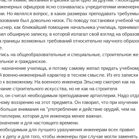
инженерных офицеров ясно сознавалась учредителями инженерн
ии. Но являлся вопрос, в каких размерах преподавать требуемы
зования был довольно низок. По поводу постановки учебной ч
ьснер, как ближайший помощник начальника училища, принимал
ил обширную записку, в которой излагал свой взгляд на образо
а границы возможных требований относительно научного образо
е.
ились на общеобразовательные и специальные, строительное же
ельное и гражданское.
 назначение училища, и потому самому желал придать учебном
военно-инженерный характер в тесном смысле. Из его записки
о к возможному. На военного инженера Эльснер смотрел как на
нание строительного искусства, но не как на строителя
го, он считал необходимым преподавание артиллерии. Надо отд
ому воззрению на этот предмета. Он говорил, что при изучении
больше внимания на "употребление и действие орудий, чем на
ртиллерии, которая для инженера менее важна».
 значение и для настоящего времени.
 необходимым для лучшего уразумения инженерам всех правил
 к делу и для того, чтобы инженеры при случае могли заменять