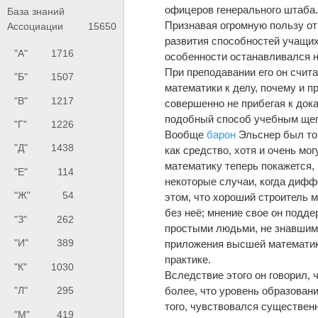
офицеров генерального штаба
База знаний
Признавая огромную пользу от
Ассоциации
15650
развития способностей учащих
"А"
1716
особенности останавливался н
При преподавании его он счит
"Б"
1507
математики к делу, почему и 
"В"
1217
совершенно не прибегая к док
подобный способ учебным щег
"Г"
1226
Вообще
барон
Эльснер был тог
"Д"
1438
как средство, хотя и очень мо
математику теперь покажется,
"Е"
114
некоторые случаи, когда дифф
"Ж"
54
этом, что хороший строитель м
без неё; мнение свое он подд
"З"
262
простыми людьми, не знавшими
"И"
389
приложения высшей математики
практике.
"К"
1030
Вследствие этого он говорил,
более, что уровень образован
"Л"
295
того, чувствовался существен
"М"
419