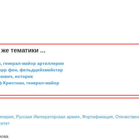
же тематики ...
, генерал-майор артиллерии
ерр фон, фельдцейхмейстер
ович, историк
ф Кристиан, генерал-майор
мперия
,
Русская Императорская армия
,
Фортификация
,
Отечестве
ситет
нова