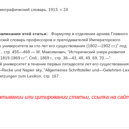
иографический словарь. 1913. т. 24
написании этой статьи:
Формуляр в отделении архива Главного
еский словарь профессоров и преподавателей Императорского
 университета за сто лет его существования (1802—1902 г.г.)" под
 I., стр. 455—468.— М. Максимович, "Исторический очерк развития
9-1869 г.г.", Спб., 1869 г., стр. 36—43, 48, 49, 69, 70.—"
 университет в течение первых пятидесяти лет его существования
.—Recke und Napier sky, "Allgemeines Schriftsteller und—Gelehrten-Lex
tsetzungen zum Lexikon, стр. 167.
атывании или цитировании статьи, ссылка на сай