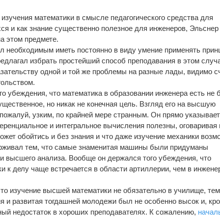
.
 изучения математики в смысле педагогического средства для
ся и как знание существенно полезное для инженеров, Эльснер
а этом предмете.
ал необходимым иметь постоянно в виду умение применять при
предлагал избрать простейший способ преподавания в этом случ
азательству одной и той же проблемы на разные лады, видимо с
ольством.
о убеждения, что математика в образовании инженера есть не 
гущественное, но никак не конечная цель. Взгляд его на высшую
 пожалуй, узким, по крайней мере странным. Он прямо указывае
еренциальное и интегральное вычисления полезны, оговаривая 
ожет обойтись и без знания и что даже изучение механики возм
ерживал тем, что самые знаменитая машины были придуманы
 высшего анализа. Вообще он держался того убеждения, что
 к делу чаще встречается в области артиллерии, чем в инжене
 что изучение высшей математики не обязательно в училище, те
ия и развитая тогдашней молодежи был не особенно высок и, кр
ный недостаток в хороших преподавателях. К сожалению,
начал