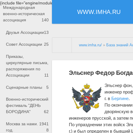
{include file="engine/modules/saperu/head.php"}
Международная
WWW.IMHA.RU
военно-историческая
ассоциация
140
Друзья Ассоциации
13
Совет Ассоциации
25
www.imha.ru/
»
База знаний А
Приказы,
циркулярные письма,
распоряжения по
Эльснер Федор Богда
Ассоциации
11
Эльснер фон
Сценарные планы
5
инженер проф
г. в
Берлине
.
Военно-исторический
По окончании
фестиваль "ДЕНЬ
дворянскую в
БОРОДИНА"
62
инженеров прусской, a затем 
Москва за нами. 1941
По упразднении этих войск Эл
год.
8
г.) и был определен в бывший