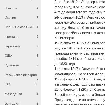
В ноябре 1812 г. Эльснер вне
город Ригу, и был назначен об
Польша
4
4-го декабря того же года ему
24-го января 1813 г. Эльснер 
Италия
7
квартирмейстером с прибавкою
Песни Союза ССР
1
же году Эльснер был назначен 
всех российских военных дел в
Франция
9
Кенигсберга.
19-го августа 1815 г. он был 
Германия
7
Когда в 1816 г. в Царскосельс
преподаванию их был призван 
США
3
декабря 1816 г. он был зачисл
до 1820 года.
Румыния
2
1-го июня 1817 г. Эльснер был
командирован на остров Аллан
Российская империя
12-го февраля 1818 г. он был,
8
а в следующем году был назна
СХС
0
21-го февраля 1820 г. он был
Македония
1
В этой новой должности Эльсн
При учреждении инженерного 
Болгария
2
Открытия и исследования в об