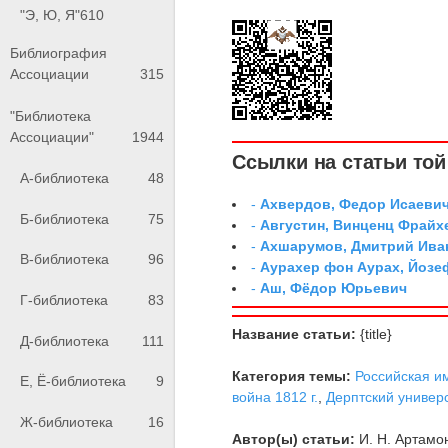
"Э, Ю, Я"
610
Библиография
Ассоциации
315
"Библиотека
Ассоциации"
1944
Ссылки на статьи той 
А-библиотека
48
-
Ахвердов, Федор Исаевич
Б-библиотека
75
-
Августин, Винценц Фрайх
-
Ахшарумов, Дмитрий Иван
В-библиотека
96
-
Аурахер фон Аурах, Йозе
-
Аш, Фёдор Юрьевич
Г-библиотека
83
Название статьи:
{title}
Д-библиотека
111
Категория темы:
Российская и
Е, Ё-библиотека
9
война 1812 г.
,
Дерптский универ
Ж-библиотека
16
Автор(ы) статьи:
И. Н. Артамо