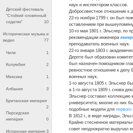
наук и инспектором классов.
Детский фестиваль
Добросовестное отношение к д
"Стойкий оловянный
22-го ноября 1799 г. он был п
содатик"
10
оставлением при вышеупомяну
10-го мая 1801 г. Эльснер, по
Историческая музыка и
рекомендации инженера
генер
видео
77
преподаватель военных наук.
22-го января 1803 г. академич
Чили
1
Дерпте был образован комитет
был назначен помощником главн
Колумбия
2
ревностное отношение к делу
военных наук.
Мексика
1
1-го августа 1805 г. Эльснер 
Албания
3
а 1-го августа 1809 г. снова д
Эльснер составил коллекцию 
Британская империя
университета; многие из них б
2
подобные модели для
первого
Персидская
В 1812 г., в виде награды, Эл
империя
0
Крайне стесненное материальн
совет неоднократно выручал ег
Испанская империя
3