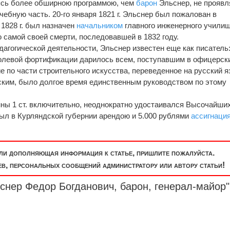
ясь более обширною программою, чем
барон
Эльснер, не проявл
учебную часть. 20-го января 1821 г. Эльснер был пожалован в
а 1828 г. был назначен
начальником
главного инженерного училищ
 самой своей смерти, последовавшей в 1832 году.
гогической деятельности, Эльснер известен еще как писатель:
полевой фортификации дарилось всем, поступавшим в офицерск
е по части строительного искусства, переведенное на русский я
ским, было долгое время единственным руководством по этому
нны 1 ст. включительно, неоднократно удостаивался Высочайши
ыл в Курляндской губернии арендою и 5.000 рублями
ассигнаци
или дополняющая информация к статье, пришлите пожалуйста.
, персональных сообщений администратору или автору статьи!
ьснер Федор Богданович,
барон
,
генерал-майор
"