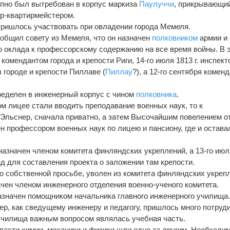
запно был вытребован в корпус маркиза
Паулуччи
, прикрывающи
ер-квартирмейстером.
 пришлось участвовать при овладении города Мемеля.
сообщил совету из Мемеля, что он назначен
полковником
армии и 
 оклада к профессорскому содержанию на все время войны. В 
комендантом города и крепости Риги, 14-го июля 1813 г. инспек
 городе и крепости Пиллаве (
Пиллау
?), а 12-го сентября комен
определен в инженерный корпус с чином
полковника
.
ком лицее стали вводить преподавание военных наук, то к
Эльснер, сначала приватно, a затем Высочайшим повелением от
ен профессором военных наук по лицею и пансиону, где и остава
 назначен членом комитета финляндских укреплений, а 13-го ию
д для составления проекта о заложении там крепости.
 по собственной просьбе, уволен из комитета финляндских укреп
чен членом инженерного отделения военно-ученого комитета.
 назначен помощником начальника главного инженерного училища
ер, как сведущему инженеру и педагогу, пришлось много потруди
училища важным вопросом являлась учебная часть.
ласти химии, механики и физики шли одно за другим. Необходи