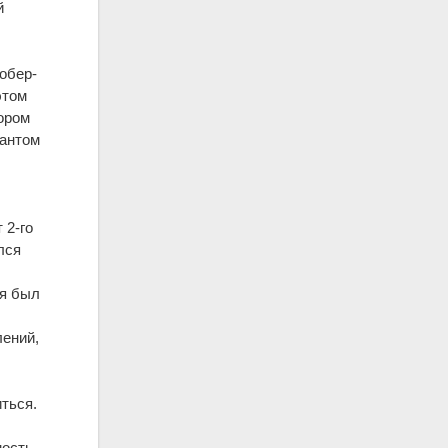
й
обер-
этом
тором
дантом
 2-го
лся
ля был
лений,
.
ться.
мость