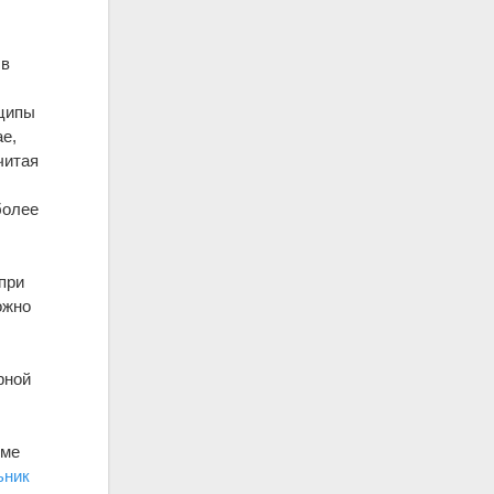
 в
нципы
ае,
читая
более
т
при
ожно
рной
м
оме
ьник