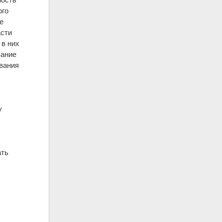
ого
е
асти
 в них
вание
вания
у
ать