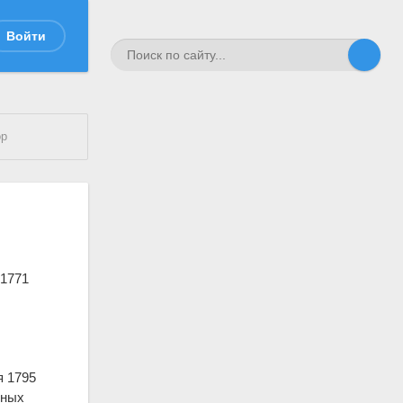
Войти
ор
 1771
я 1795
нных