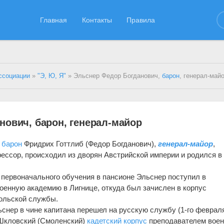
Главная
Контакты
Правила
ссоциации
»
"Э, Ю, Я"
» Эльснер Федор Богданович,
барон
, генерал-май
нович, барон, генерал-майор
,
барон
Фридрих Готтлиб (Федор Богданович),
генерал-майор
,
ессор, происходил из дворян Австрийской империи и родился в
 первоначального обучения в пансионе Эльснер поступил в
оенную академию в Лигнице, откуда был зачислен в корпус
польской службы.
ьснер в чине капитана перешел на русскую службу (1-го феврал
 Шкловский (Смоленский)
кадетский корпус
преподавателем вое