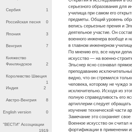
серьезного образования для 
Сербия
1
училища при самом его открыт
предметы. Общий уровень обра
Российская песня
0
велись серьезные прения и Эл
деятельное участие. Он состав
Япония
3
военного инженера вообще и н
в главном инженерном училищ
Венгрия
7
По мнению его, все науки дел
Княжество
искусство — на военно-строит
Финляндское
2
Эльснер ясно сознавал прямое
преподаванию исключительный 
Королевство Швеция
видно, что он стремился тольк
1
человека, которому не чуждо з
Индия
2
исключительно. Исходя из это
полную справедливость его ясн
Австро-Венгрия
8
артиллерии следует обращать 
изучение технической части а
English version
0
Замечание это сохраняет свое
Военное искусство он считал
"ВЕСТИ" Ассоциации
фортификации в применении их
1919