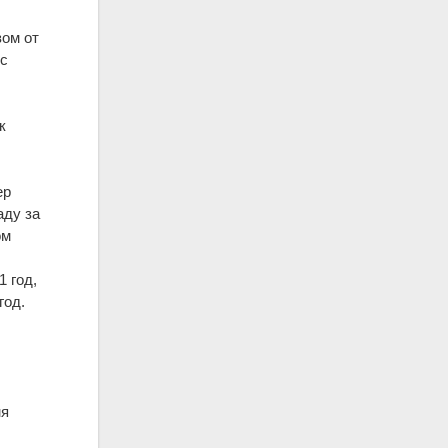
зом от
 с
к
ер
аду за
ом
1 год,
год.
мя