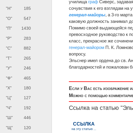
училища
граф
Сиверс, задава
сочувствия к его взглядам на 
"Н"
185
генерал-майоры
, а 3-го март
"О"
547
каковую должность занимал до
Помимо своей выдающейся педа
"П"
1430
превосходное руководство к 
"Р"
283
класс, прекрасное же сочинени
генерал-майором
П. К. Ломнов
"С"
882
вопросу.
"Т"
265
Эльснер имел ордена до св. А
благодарностей и пожалован б
"У"
246
"Ф"
465
"Х"
180
Если у Вас есть изображение 
Можно с помощью комментариев
"Ц"
127
Ссылка на статью "Эл
"Ч"
192
"Ш"
446
"Щ"
120