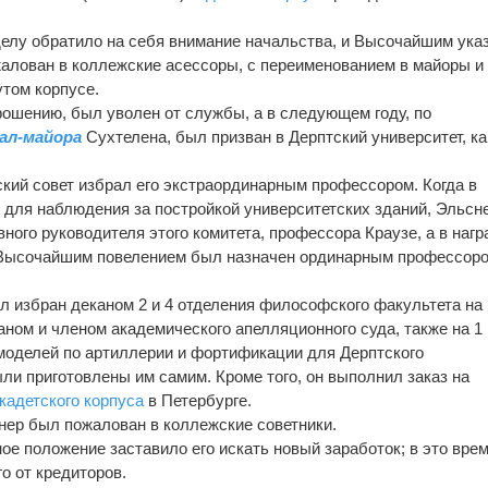
елу обратило на себя внимание начальства, и Высочайшим ука
ожалован в коллежские асессоры, с переименованием в майоры и
том корпусе.
 прошению, был уволен от службы, а в следующем году, по
ал-майора
Сухтелена, был призван в Дерптский университет, ка
еский совет избрал его экстраординарным профессором. Когда в
 для наблюдения за постройкой университетских зданий, Эльсн
ого руководителя этого комитета, профессора Краузе, а в нагр
 Высочайшим повелением был назначен ординарным профессор
был избран деканом 2 и 4 отделения философского факультета на 
еканом и членом академического апелляционного суда, также на 1 
моделей по артиллерии и фортификации для Дерптского
ыли приготовлены им самим. Кроме того, он выполнил заказ на
 кадетского корпуса
в Петербурге.
ьснер был пожалован в коллежские советники.
ое положение заставило его искать новый заработок; в это вре
о от кредиторов.