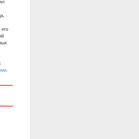
ял
а,
 его
ий
зык
х
ями
.