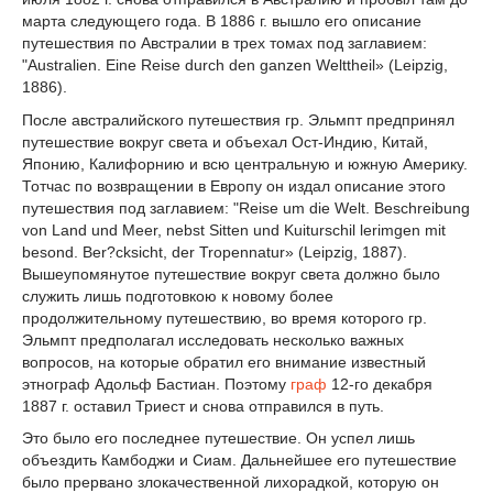
марта следующего года. В 1886 г. вышло его описание
путешествия по Австралии в трех томах под заглавием:
"Australien. Eine Reise durch den ganzen Welttheil» (Leipzig,
1886).
После австралийского путешествия гр. Эльмпт предпринял
путешествие вокруг света и объехал Ост-Индию, Китай,
Японию, Калифорнию и всю центральную и южную Америку.
Тотчас по возвращении в Европу он издал описание этого
путешествия под заглавием: "Reise um die Welt. Beschreibung
von Land und Meer, nebst Sitten und Kuiturschil lerimgen mit
besond. Ber?cksicht, der Tropennatur» (Leipzig, 1887).
Вышеупомянутое путешествие вокруг света должно было
служить лишь подготовкою к новому более
продолжительному путешествию, во время которого гр.
Эльмпт предполагал исследовать несколько важных
вопросов, на которые обратил его внимание известный
этнограф Адольф Бастиан. Поэтому
граф
12-го декабря
1887 г. оставил Триест и снова отправился в путь.
Это было его последнее путешествие. Он успел лишь
объездить Камбоджи и Сиам. Дальнейшее его путешествие
было прервано злокачественной лихорадкой, которую он