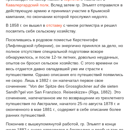
Кавалергардский полк
. Вслед затем гр. Эльмпт отправился в
действующую армию и принимал участие в Крымской
кампании, по окончании которой прослужил недолго.
В 1858 г. он вышел в
отставку
с чином ротмистра и решил
посвятить себя сельскому хозяйству.
Поселившись в родовом поместье Керстенгофе
(Лифляндской губернии), он энергично принялся за дело, но
полное отсутствие специальной подготовки вскоре
обнаружилось, и после 12-ти летних, довольно неудачных,
опытов он бросил сельское хозяйство. С этого времени он
весь отдается давно овладевшей уже им страсти к
путешествиям. Однако описания его путешествий появились
не скоро. Лишь в 1882 г. он напечатал первое свое
сочинение: "Von der Spitze des Grossglockner auf die sieten
Sandh?gel von San Franzisco. Reiseskizze» (Riga, 1882). Это
сочинение, напечатанное им по возвращении из трехлетнего
путешествия по Австралии, начатого 25-го августа 1878 г. и
оконченного в мае 1881 г., содержит в себе описание более
ранних путешествий.
Покончив с вышеупомянутой работой, гр. Эльмпт в конце
июля 1882 г. снова отправился в Австралию и пробыл там до