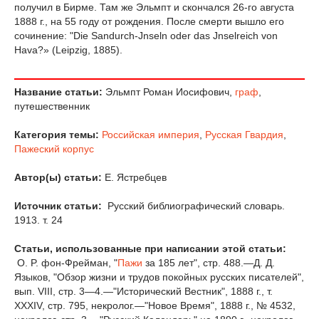
получил в Бирме. Там же Эльмпт и скончался 26-го августа
1888 г., на 55 году от рождения. После смерти вышло его
сочинение: "Die Sandurch-Jnseln oder das Jnselreich von
Hava?» (Leipzig, 1885).
Название статьи:
Эльмпт Роман Иосифович,
граф
,
путешественник
Категория темы:
Российская империя
,
Русская Гвардия
,
Пажеский корпус
Автор(ы) статьи:
Е. Ястребцев
Источник статьи:
Русский библиографический словарь.
1913. т. 24
Статьи, использованные при написании этой статьи:
О. P. фон-Фрейман, "
Пажи
за 185 лет", стр. 488.—Д. Д.
Языков, "Обзор жизни и трудов покойных русских писателей",
вып. VIII, стр. 3—4.—"Исторический Вестник", 1888 г., т.
XXXIV, стр. 795, некролог.—"Новое Время", 1888 г., № 4532,