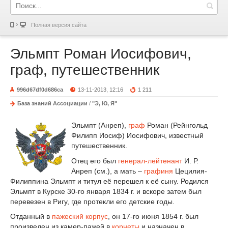
Полная версия сайта
Эльмпт Роман Иосифович,
граф, путешественник
996d67df0d686ca
13-11-2013, 12:16
1 211
База знаний Ассоциации
/
"Э, Ю, Я"
Эльмпт (Анреп),
граф
Роман (Рейнгольд
Филипп Иосиф) Иосифович, известный
путешественник.
Отец его был
генерал-лейтенант
И. Р.
Анреп (см.), а мать –
графиня
Цецилия-
Филиппина Эльмпт и титул её перешел к её сыну. Родился
Эльмпт в Курске 30-го января 1834 г. и вскоре затем был
перевезен в Ригу, где протекли его детские годы.
Отданный в
пажеский корпус
, он 17-го июня 1854 г. был
произведен из камер-пажей в
корнеты
и назначен в