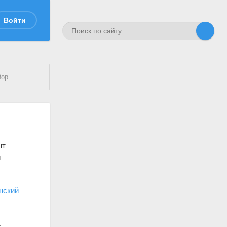
Войти
йор
нт
й
нский
.