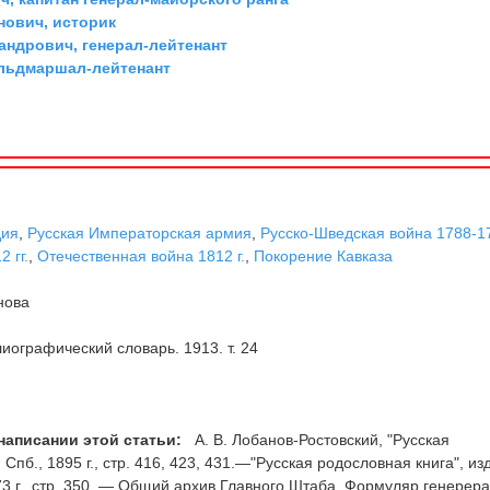
ович, историк
андрович, генерал-лейтенант
ельдмаршал-лейтенант
дия
,
Русская Императорская армия
,
Русско-Шведская война 1788-17
 гг.
,
Отечественная война 1812 г.
,
Покорение Кавказа
нова
иографический словарь. 1913. т. 24
написании этой статьи:
А. В. Лобанов-Ростовский, "Русская
е, Спб., 1895 г., стр. 416, 423, 431.—"Русская родословная книга", и
1873 г., стр. 350. — Общий архив Главного Штаба. Формуляр генерера