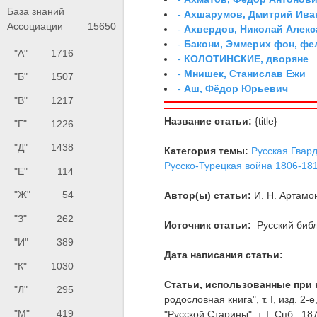
База знаний
-
Ахшарумов, Дмитрий Иван
Ассоциации
15650
-
Ахвердов, Николай Алекс
-
Бакони, Эммерих фон, ф
"А"
1716
-
КОЛОТИНСКИЕ, дворяне
-
Мнишек, Станислав Ежи
"Б"
1507
-
Аш, Фёдор Юрьевич
"В"
1217
Название статьи:
{title}
"Г"
1226
"Д"
1438
Категория темы:
Русская Гвар
Русско-Турецкая война 1806-1812
"Е"
114
"Ж"
54
Автор(ы) статьи:
И. Н. Артамо
"З"
262
Источник статьи:
Русский библ
"И"
389
Дата написания статьи:
"К"
1030
Статьи, использованные при 
"Л"
295
родословная книга", т. I, изд. 2-
"М"
419
"Русской Старины", т. I, Спб., 