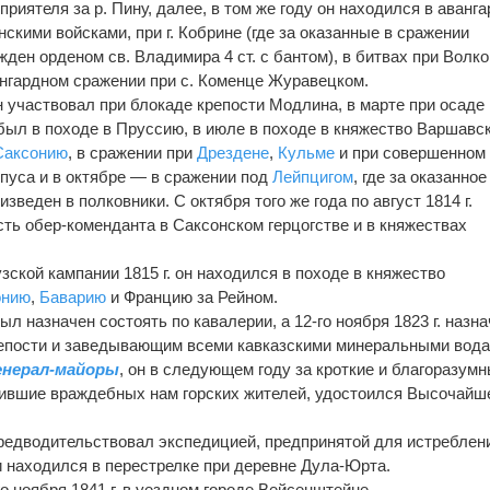
приятеля за р. Пину, далее, в том же году он находился в аванг
нскими войсками, при г. Кобрине (где за оказанные в сражении
ден орденом св. Владимира 4 ст. с бантом), в битвах при Волко
вангардном сражении при с. Коменце Журавецком.
 участвовал при блокаде крепости Модлина, в марте при осаде 
 был в походе в Пруссию, в июле в походе в княжество Варшавск
Саксонию
, в сражении при
Дрездене
,
Кульме
и при совершенном
пуса и в октябре — в сражении под
Лейпцигом
, где за оказанное
зведен в полковники. С октября того же года по август 1814 г.
ь обер-коменданта в Саксонском герцогстве и в княжествах
ской кампании 1815 г. он находился в походе в княжество
онию
,
Баварию
и Францию за Рейном.
ыл назначен состоять по кавалерии, а 12-го ноября 1823 г. назн
епости и заведывающим всеми кавказскими минеральными вода
енерал-майоры
, он в следующем году за кроткие и благоразум
ившие враждебных нам горских жителей, удостоился Высочайш
предводительствовал экспедицией, предпринятой для истреблен
и находился в перестрелке при деревне Дула-Юрта.
го ноября 1841 г. в уездном городе Вейсенштейне.