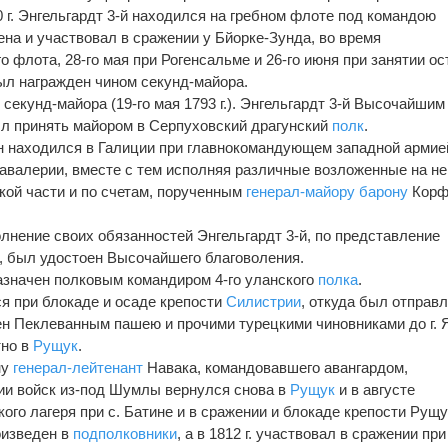
 г. Энгельгардт 3-й находился на гребном флоте под командою
на и участвовал в сражении у Бйорке-Зунда, во время
 флота, 28-го мая при Рогенсальме и 26-го июня при занятии ос
был награжден чином секунд-майора.
секунд-майора (19-го мая 1793 г.). Энгельгардт 3-й Высочайшим
был принять майором в Серпуховский драгунский
полк
.
 он находился в Галиции при главнокомандующем западной армией
авалерии, вместе с тем исполняя различные возложенные на не
кой части и по счетам, порученным
генерал-майору
барону
Корф
олнение своих обязанностей Энгельгардт 3-й, по представление
, был удостоен Высочайшего благоволения.
назначен полковым командиром 4-го уланского
полка
.
ся при блокаде и осаде крепости
Силистрии
, откуда был отправл
н Пеклеванным пашею и прочими турецкими чиновниками до г. 
тно в
Рущук
.
ну
генерал-лейтенант
Навака, командовавшего авангардом,
нии войск из-под Шумлы вернулся снова в
Рущук
и в августе
ого лагеря при с. Батине и в сражении и блокаде крепости Рущу
роизведен в
подполковники
, а в 1812 г. участвовал в сражении при