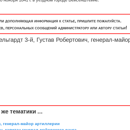
или дополняющая информация к статье, пришлите пожалуйста.
, персональных сообщений администратору или автору статьи!
ельгардт 3-й, Густав Робертович,
генерал-майо
же тематики ...
, генерал-майор артиллерии
, капитан генерал-майорского ранга