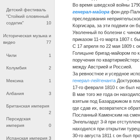
Во время шведской войны 1790
Детский фестиваль
генерал-майора
фон-дер-Пале
"Стойкий оловянный
преследования неприятельского
содатик"
10
Коргисара, за эти подвиги он 
Уволенный по болезни с чином 
Историческая музыка и
приказом 11-го марта 1807 г. 
видео
77
С 17 апреля по 22 мая 1809 г.
Голицыне бригад-майором по к
Чили
1
поручения по квартирмейстерс
между Австрией и Россией.
Колумбия
2
За ревностное и усердное исп
генерал-лейтенанта
Дохтурова
Мексика
1
17-го февраля 1810 г. он был 
Албания
3
В мае того же года он находил
взятым под Базарджиком в пле
Британская империя
где сдав их, возвратился обра
2
Посланный Каменским на сме
Персидская
Энгельгардт 3-й при отступле
империя
0
находился при открытии турецк
30-го августа 1811 г. он был п
Испанская империя
3