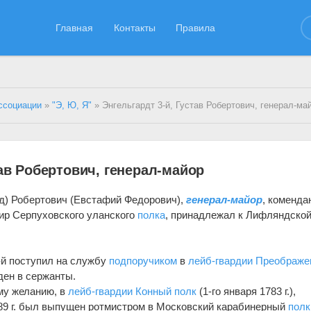
Главная
Контакты
Правила
ссоциации
»
"Э, Ю, Я"
» Энгельгардт 3-й, Густав Робертович, генерал-ма
тав Робертович, генерал-майор
рад) Робертович (Евстафий Федорович),
генерал-майор
, коменда
ир Серпуховского уланского
полка
, принадлежал к Лифляндско
3-й поступил на службу
подпоручиком
в
лейб-гвардии Преображе
еден в сержанты.
му желанию, в
лейб-гвардии Конный полк
(1-го января 1783 г.),
1789 г. был выпущен ротмистром в Московский карабинерный
полк