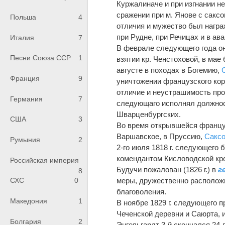
Куржалиначе и при изгнании не
сражении при м. Янове с саксо
Польша
4
отличия и мужество был награж
при Рудне, при Речицах и в а
Италия
7
В феврале следующего года он
Песни Союза ССР
1
взятии кр. Ченстоховой, в мае
августе в походах в Богемию,
Франция
9
уничтожении французского кор
отличие и неустрашимость прои
Германия
7
следующаго исполнял должност
Шварценбургских.
США
3
Во время открывшейся француз
Варшавское, в Пруссию,
Сакс
Румыния
2
2-го июля 1818 г. следующего б
комендантом Кисловодской кр
Российская империя
Будучи пожалован (1826 г.) в
г
8
меры, дружественно располож
СХС
0
благоволения.
Македония
1
В ноябре 1829 г. следующего 
Чеченской деревни и Саюрта, 
Болгария
2
Энгельгардт 3-й скончался 24-