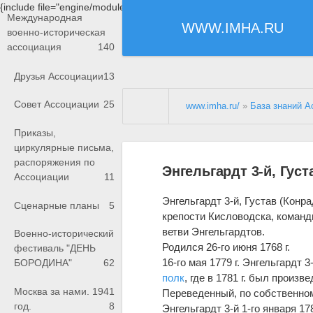
{include file="engine/modules/saperu/head.php"}
Международная
WWW.IMHA.RU
военно-историческая
ассоциация
140
Друзья Ассоциации
13
Совет Ассоциации
25
www.imha.ru/
»
База знаний А
Приказы,
циркулярные письма,
распоряжения по
Энгельгардт 3-й, Гус
Ассоциации
11
Энгельгардт 3-й, Густав (Кон
Сценарные планы
5
крепости Кисловодска, команд
ветви Энгельгардтов.
Военно-исторический
Родился 26-го июня 1768 г.
фестиваль "ДЕНЬ
16-го мая 1779 г. Энгельгардт 
БОРОДИНА"
62
полк
, где в 1781 г. был произв
Москва за нами. 1941
Переведенный, по собственно
год.
8
Энгельгардт 3-й 1-го января 