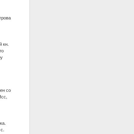
трова
 кн.
го
у
ен со
Ясс,
ка.
 с.