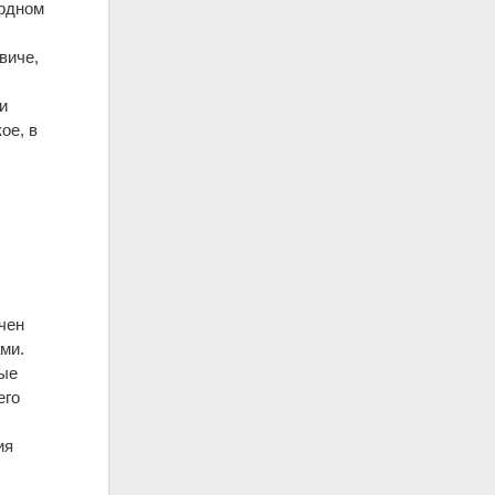
ардном
виче,
и
ое, в
ачен
ми.
ные
его
ия