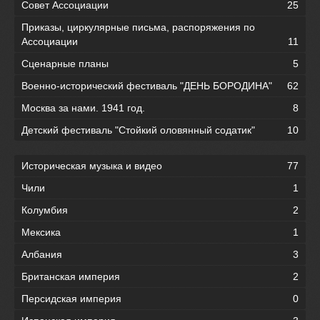
Совет Ассоциации
25
Приказы, циркулярные письма, распоряжения по
Ассоциации
11
Сценарные планы
5
Военно-исторический фестиваль "ДЕНЬ БОРОДИНА"
62
Москва за нами. 1941 год.
8
Детский фестиваль "Стойкий оловянный содатик"
10
Историческая музыка и видео
77
Чили
1
Колумбия
2
Мексика
1
Албания
3
Британская империя
2
Персидская империя
0