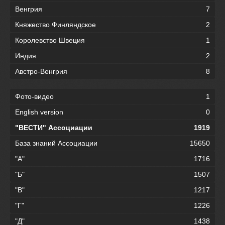
Венгрия
7
Княжество Финляндское
2
Королевство Швеция
1
Индия
2
Австро-Венгрия
8
Фото-видео
1
English version
0
"ВЕСТИ" Ассоциации
1919
База знаний Ассоциации
15650
"А"
1716
"Б"
1507
"В"
1217
"Г"
1226
"Д"
1438