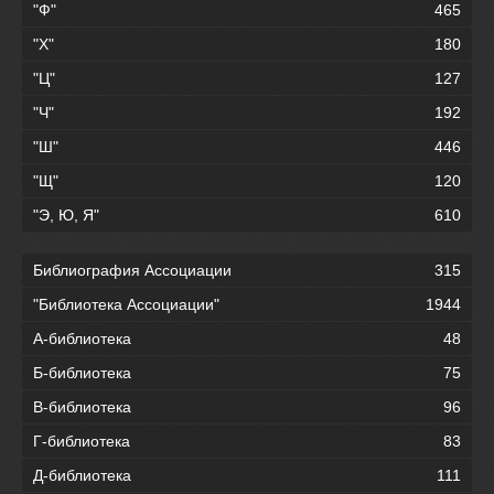
"Ф"
465
"Х"
180
"Ц"
127
"Ч"
192
"Ш"
446
"Щ"
120
"Э, Ю, Я"
610
Библиография Ассоциации
315
"Библиотека Ассоциации"
1944
А-библиотека
48
Б-библиотека
75
В-библиотека
96
Г-библиотека
83
Д-библиотека
111