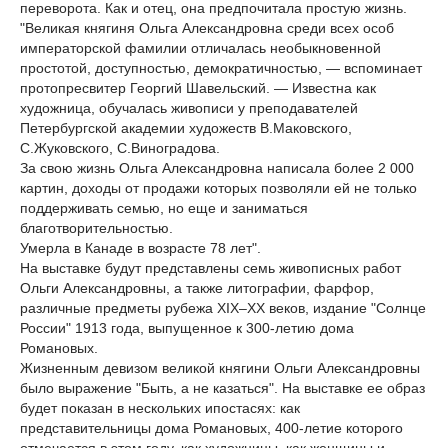
переворота. Как и отец, она предпочитала простую жизнь.
"Великая княгиня Ольга Александровна среди всех особ
императорской фамилии отличалась необыкновенной
простотой, доступностью, демократичностью, — вспоминает
протопресвитер Георгий Шавельский. — Известна как
художница, обучалась живописи у преподавателей
Петербургской академии художеств В.Маковского,
С.Жуковского, С.Виноградова.
За свою жизнь Ольга Александровна написала более 2 000
картин, доходы от продажи которых позволяли ей не только
поддерживать семью, но еще и заниматься
благотворительностью.
Умерла в Канаде в возрасте 78 лет".
На выставке будут представлены семь живописных работ
Ольги Александровны, а также литографии, фарфор,
различные предметы рубежа XIX–XX веков, издание "Солнце
России" 1913 года, выпущенное к 300-летию дома
Романовых.
Жизненным девизом великой княгини Ольги Александровны
было выражение "Быть, а не казаться". На выставке ее образ
будет показан в нескольких ипостасях: как
представительницы дома Романовых, 400-летие которого