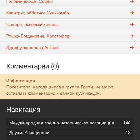
Головчиньская, Софья
Квентрит, аббатиса Уинчкомба
Папара, львовские купцы
Рошко-Богданович, Христофор
Эдгифу, королева Англии
Комментарии (0)
Информация
Посетители, находящиеся в группе
Гости
, не могут
оставлять комментарии к данной публикации.
Навигация
Международная военно-историческая ассоциация
140
Друзья Ассоциации
13