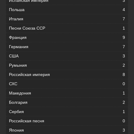
Испанская империя
3
Польша
4
Италия
7
Песни Союза ССР
1
Франция
9
Германия
7
США
3
Румыния
2
Российская империя
8
СХС
0
Македония
1
Болгария
2
Сербия
1
Российская песня
0
Япония
3