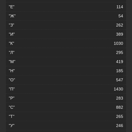
"Е"
114
"Ж"
54
"З"
262
"И"
389
"К"
1030
"Л"
295
"М"
419
"Н"
185
"О"
547
"П"
1430
"Р"
283
"С"
882
"Т"
265
"У"
246