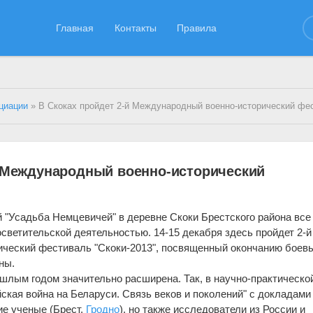
Главная
Контакты
Правила
циации
» В Скоках пройдет 2-й Международный военно-исторический фе
й Международный военно-исторический
"Усадьба Немцевичей" в деревне Скоки Брестского района все
светительской деятельностью. 14-15 декабря здесь пройдет 2-й
ческий фестиваль "Скоки-2013", посвященный окончанию боев
ны.
шлым годом значительно расширена. Так, в научно-практическо
ская война на Беларуси. Связь веков и поколений" с докладами
ие ученые (Брест,
Гродно
), но также исследователи из России и