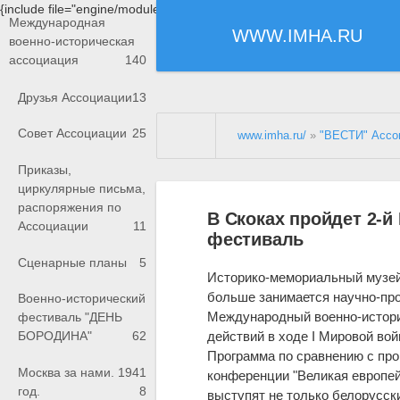
{include file="engine/modules/saperu/head.php"}
Международная
WWW.IMHA.RU
военно-историческая
ассоциация
140
Друзья Ассоциации
13
Совет Ассоциации
25
www.imha.ru/
»
"ВЕСТИ" Ассо
Приказы,
циркулярные письма,
распоряжения по
В Скоках пройдет 2-
Ассоциации
11
фестиваль
Сценарные планы
5
Историко-мемориальный музей 
больше занимается научно-про
Военно-исторический
Международный военно-истори
фестиваль "ДЕНЬ
действий в ходе I Мировой вой
БОРОДИНА"
62
Программа по сравнению с про
Москва за нами. 1941
конференции "Великая европей
год.
8
выступят не только белорусск