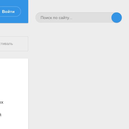
Войти
стиваль
ых
й