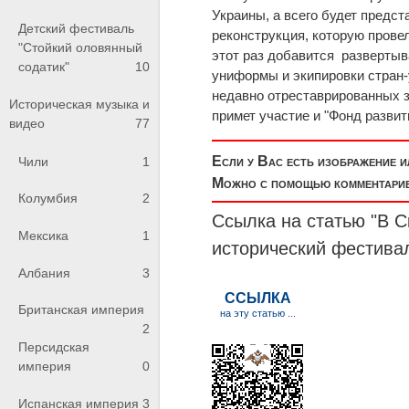
Украины, а всего будет предс
Детский фестиваль
реконструкция, которую прове
"Стойкий оловянный
этот раз добавится развертыв
содатик"
10
униформы и экипировки стран-
недавно отреставрированных з
Историческая музыка и
примет участие и "Фонд развит
видео
77
Если у Вас есть изображение 
Чили
1
Можно с помощью комментариев
Колумбия
2
Ссылка на статью "В 
Мексика
1
исторический фестива
Албания
3
Британская империя
2
Персидская
империя
0
Испанская империя
3