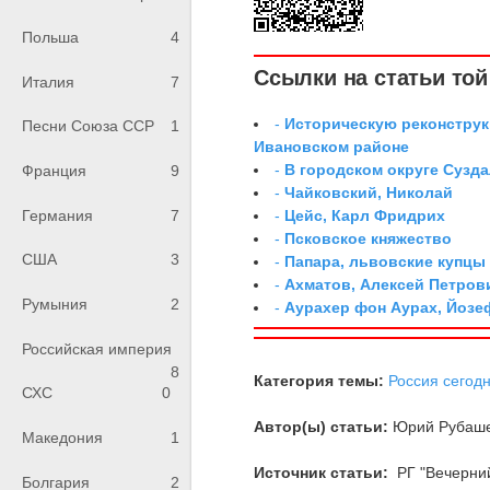
Польша
4
Ссылки на статьи той 
Италия
7
-
Историческую реконструк
Песни Союза ССР
1
Ивановском районе
-
В городском округе Сузд
Франция
9
-
Чайковский, Николай
-
Цейс, Карл Фридрих
Германия
7
-
Псковское княжество
США
3
-
Папара, львовские купцы
-
Ахматов, Алексей Петров
Румыния
2
-
Аурахер фон Аурах, Йозе
Российская империя
8
Категория темы:
Россия сегод
СХС
0
Автор(ы) статьи:
Юрий Рубаше
Македония
1
Источник статьи:
РГ "Вечерни
Болгария
2