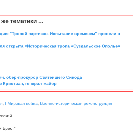
же тематики ...
цию "Тропой партизан. Испытание временем" провели в
аля открыта «Историческая тропа «Суздальское Ополье»
ич, обер-прокурор Святейшего Синода
ф Кристиан, генерал-майор
ня
,
I Мировая война
,
Военно-историческая реконструкция
вский
й Брест"