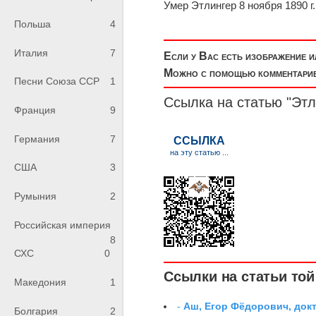
Умер Этлингер 8 ноября 1890 г.
Польша
4
Италия
7
Если у Вас есть изображение 
Можно с помощью комментариев
Песни Союза ССР
1
Ссылка на статью "Этл
Франция
9
Германия
7
США
3
Румыния
2
Российская империя
8
СХС
0
Ссылки на статьи той 
Македония
1
-
Аш, Егор Фёдорович, док
Болгария
2