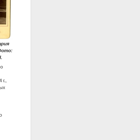
ария
 Фото:
.
по
г.,
ных
о