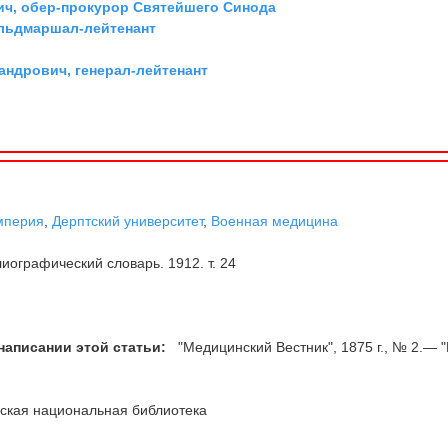
ич, обер-прокурор Святейшего Синода
ельдмаршал-лейтенант
андрович, генерал-лейтенант
мперия
,
Дерптский университет
,
Военная медицина
иографический словарь. 1912. т. 24
написании этой статьи:
"Медицинский Вестник", 1875 г., № 2.— 
.
ская национальная библиотека