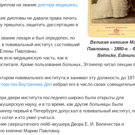
 диплом на звание
доктора медицины
,
кие дипломы не давали права лечить
ру пришлось защитить диссертацию в
а звание лекаря и был определен, по
Великая княгиня М
 в повивальный институт, состоявший
Павловна. - 1880-е. -
. Елены Павловны.
Behncke, Edmund
ие всю медицинскую часть, как в
госпитале. Кроме пользования больных, Этлингер читал лекции 
ектором повивального института и занимал эту должность до 1874 
стерства Внутренних Дел
избрал его в число своих совещатель
ера двери института последнего широко были открыты для
кушерскую науку, и в то время, как другие больницы были
ингер первый в Петербурге допускал в повивальный институт, п
 хотел и кто умел учиться.
ание сверхштатного лейб-акушера Двора Е. И. Величества и
ую княгиню Марию Павловну.