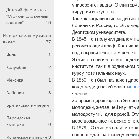
университет выдал Этлингеру
Детский фестиваль
хирургии и акушера.
"Стойкий оловянный
Так как заграничные медицинс
содатик"
10
больных в России, то Этлинге
Дерптском университете.
Историческая музыка и
В 1845 г. он получил диплом н
видео
77
рекомендации проф. Каллиана,
под покровительством вел. кн
Чили
1
Этлингер принял в свое веден
институте, так и в родильном 
Колумбия
2
курсу повивальных наук.
В 1850 г. он был назначен дир
Мексика
1
когда медицинский совет
мини
Албания
3
членов.
За время директорства Этлинг
Британская империя
молодежи, желавшей изучать а
2
малодоступны для врачей, Этл
Персидская
мере возможности, всякого, кто
империя
0
В 1879 г. Этлингер получил зв
сопровождал за границу велик
Испанская империя
3