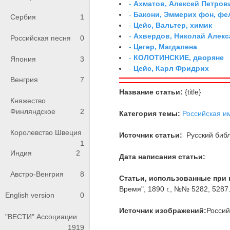
-
Ахматов, Алексей Петров
-
Бакони, Эммерих фон, ф
Сербия
1
-
Цейс, Вальтер, химик
-
Ахвердов, Николай Алекс
Российская песня
0
-
Цегер, Магдалена
-
КОЛОТИНСКИЕ, дворяне
Япония
3
-
Цейс, Карл Фридрих
Венгрия
7
Название статьи:
{title}
Княжество
Финляндское
2
Категория темы:
Российская и
Королевство Швеция
Источник статьи:
Русский библ
1
Индия
2
Дата написания статьи:
Австро-Венгрия
8
Статьи, использованные при 
Время", 1890 г., №№ 5282, 5287
English version
0
Источник изображений:
Россий
"ВЕСТИ" Ассоциации
1919