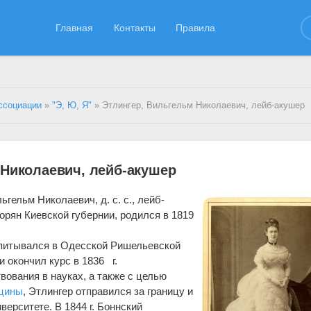
Главная
Контакты
Правила
ссоциации
»
"Э, Ю, Я"
» Этлингер, Вильгельм Николаевич, лейб-акушер
 Николаевич, лейб-акушер
ьгельм Николаевич, д. с. с., лейб-
орян Киевской губернии, родился в 1819
питывался в Одесской Ришельевской
 и окончил курс в 1836 г.
ования в науках, а также с целью
ицины
, Этлингер отправился за границу и
ерситете. В 1844 г. Боннский