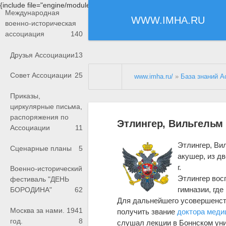
{include file="engine/modules/saperu/head.php"}
Международная
WWW.IMHA.RU
военно-историческая
ассоциация
140
Друзья Ассоциации
13
Совет Ассоциации
25
www.imha.ru/
»
База знаний А
Приказы,
циркулярные письма,
распоряжения по
Этлингер, Вильгельм
Ассоциации
11
Этлингер, Вил
Сценарные планы
5
акушер, из дв
г.
Военно-исторический
Этлингер вос
фестиваль "ДЕНЬ
гимназии, где
БОРОДИНА"
62
Для дальнейшего усовершенств
Москва за нами. 1941
получить звание
доктора мед
год.
8
слушал лекции в Боннском унив