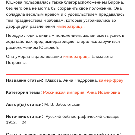
Юшкова пользовалась также благорасположением Бирона,
без чего она не могла бы сохранить свое положение. Она
обладала веселым нравом и с удовольствием предавалась
тем празднествам и забавам, которые устраивались во
дворце для развлечения
императрицы
.
Нередко люди с видным положением, желая иметь успех в
ходатайствах пред императрицею, старались заручиться
расположением Юшковой.
Она умерла в царствование
императрицы
Елизаветы
Петровны.
Название статьи:
Юшкова, Анна Федоровна,
камер-фрау
Категория темы:
Российская империя
,
Анна Иоанновна
Автор(ы) статьи:
М. В. Заболотская
Источник статьи:
Русский библиографический словарь.
1912. т. 24
Статьи, использованные при написании этой статьи: