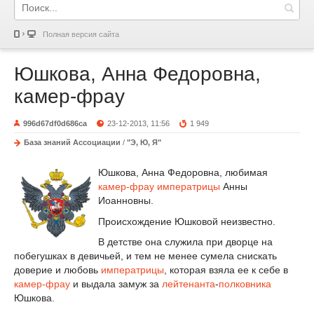
Полная версия сайта
Юшкова, Анна Федоровна,
камер-фрау
996d67df0d686ca
23-12-2013, 11:56
1 949
База знаний Ассоциации
/
"Э, Ю, Я"
Юшкова, Анна Федоровна, любимая
камер-фрау
императрицы
Анны
Иоанновны.
Происхождение Юшковой неизвестно.
В детстве она служила при дворце на
побегушках в девичьей, и тем не менее сумела снискать
доверие и любовь
императрицы
, которая взяла ее к себе в
камер-фрау
и выдала замуж за
лейтенанта
-
полковника
Юшкова.