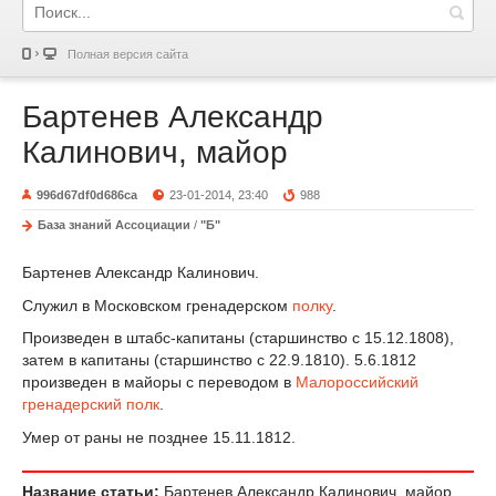
Полная версия сайта
Бартенев Александр
Калинович, майор
996d67df0d686ca
23-01-2014, 23:40
988
База знаний Ассоциации
/
"Б"
Бартенев Александр Калинович.
Служил в Московском гренадерском
полку
.
Произведен в штабс-капитаны (старшинство с 15.12.1808),
затем в капитаны (старшинство с 22.9.1810). 5.6.1812
произведен в майоры с переводом в
Малороссийский
гренадерский полк
.
Умер от раны не позднее 15.11.1812.
Название статьи:
Бартенев Александр Калинович, майор