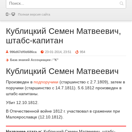
Полная версия сайта
Кублицкий Семен Матвеевич,
штабс-капитан
996d67df0d686ca
23-01-2014, 23:51
954
База знаний Ассоциации
/
"К"
Кублицкий Семен Матвеевич
Произведен в
подпоручики
(старшинство с 2.7.1809), затем в
по­ручики (старшинство с 14.7.1811). 5.6.1812 произведен в
штабс-капитаны.
Убит 12.10.1812.
В Отечественной войне 1812 г. участвовал в сражении при
Малоярославце (12.10.1812).
Название статьи:
Кублицкий Семен Матвеевич, штабс-