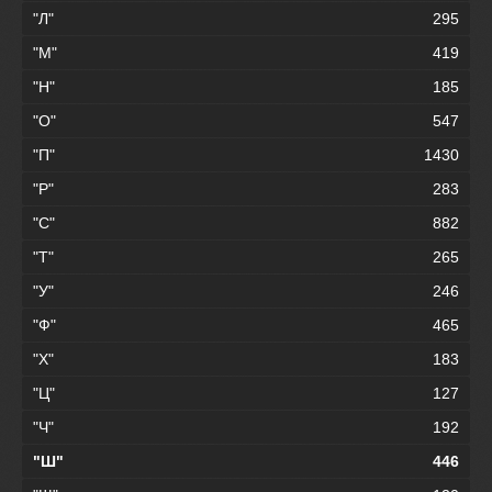
"Л"
295
"М"
419
"Н"
185
"О"
547
"П"
1430
"Р"
283
"С"
882
"Т"
265
"У"
246
"Ф"
465
"Х"
183
"Ц"
127
"Ч"
192
"Ш"
446