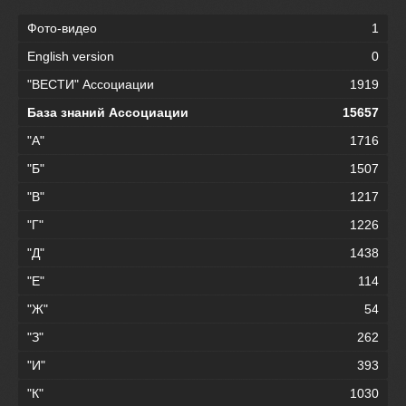
Фото-видео
1
English version
0
"ВЕСТИ" Ассоциации
1919
База знаний Ассоциации
15657
"А"
1716
"Б"
1507
"В"
1217
"Г"
1226
"Д"
1438
"Е"
114
"Ж"
54
"З"
262
"И"
393
"К"
1030