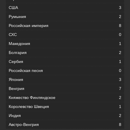
США
3
Румыния
2
Российская империя
8
СХС
0
Македония
1
Болгария
2
Сербия
1
Российская песня
0
Япония
3
Венгрия
7
Княжество Финляндское
2
Королевство Швеция
1
Индия
2
Австро-Венгрия
8