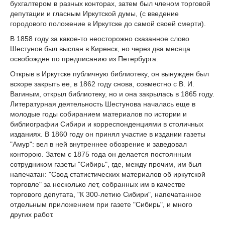
бухгалтером в разных конторах, затем был членом торговой
депутации и гласным Иркутской думы, (с введение
городового положение в Иркутске до самой своей смерти).
В 1858 году за какое-то неосторожно сказанное слово
Шестунов был выслан в Киренск, но через два месяца
освобожден по предписанию из Петербурга.
Открыв в Иркутске публичную библиотеку, он вынужден был
вскоре закрыть ее, в 1862 году снова, совместно с В. И.
Вагиным, открыл библиотеку, но и она закрылась в 1865 году.
Литературная деятельность Шестунова началась еще в
молодые годы собиранием материалов по истории и
библиографии Сибири и корреспонденциями в столичных
изданиях. В 1860 году он принял участие в издании газеты
"Амур": вел в ней внутреннее обозрение и заведовал
конторою. Затем с 1875 года он делается постоянным
сотрудником газеты "Сибирь", где, между прочим, им был
напечатан: "Свод статистических материалов об иркутской
торговле" за несколько лет, собранных им в качестве
торгового депутата, "К 300-летию Сибири", напечатанное
отдельным приложением при газете "Сибирь", и много
других работ.