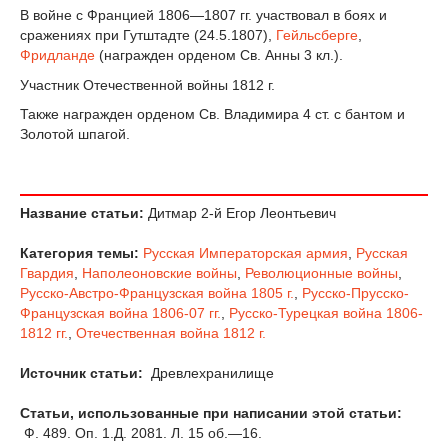
В войне с Францией 1806—1807 гг. участвовал в боях и
сражениях при Гутштадте (24.5.1807),
Гейльсберге
,
Фридланде
(награжден орденом Св. Анны 3 кл.).
Участник Отечественной войны 1812 г.
Также награжден орденом Св. Владимира 4 ст. с бантом и
Золотой шпагой.
Название статьи:
Дитмар 2-й Егор Леонтьевич
Категория темы:
Русская Императорская армия
,
Русская
Гвардия
,
Наполеоновские войны
,
Революционные войны
,
Русско-Австро-Французская война 1805 г.
,
Русско-Прусско-
Французская война 1806-07 гг.
,
Русско-Турецкая война 1806-
1812 гг.
,
Отечественная война 1812 г.
Источник статьи:
Древлехранилище
Статьи, использованные при написании этой статьи:
Ф. 489. Оп. 1.Д. 2081. Л. 15 об.—16.