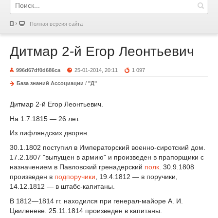
Полная версия сайта
Дитмар 2-й Егор Леонтьевич
996d67df0d686ca
25-01-2014, 20:11
1 097
База знаний Ассоциации
/
"Д"
Дитмар 2-й Егор Леонтьевич.
На 1.7.1815 — 26 лет.
Из лифляндских дворян.
30.1.1802 поступил в Императорский военно-сиротский дом.
17.2.1807 "выпущен в армию" и произведен в прапорщики с
назначением в Павловский гренадерский
полк
. 30.9.1808
произведен в
подпоручики
, 19.4.1812 — в поручики,
14.12.1812 — в штабс-капитаны.
В 1812—1814 гг. находился при генерал-майоре А. И.
Цвиленеве. 25.11.1814 произведен в капитаны.