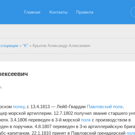
Главная
Контакты
Правила
ссоциации
»
"К"
» Крылов Александр Алексеевич
лексеевич
.
ерском
полку
, с 13.4.1813 — Лейб-Гвардии
Павловский полк
.
цер морской артиллерии. 12.7.1802 получил звание старшего ун
еля. 3.4.1806 переведен в 3-й морской
полк
с производством в
веден в поручики. 4.8.1807 переведен в 3-ю артиллерийскую брига
абс-капитаном. 22.1.1810 принят в Павловский гренадерский
пол