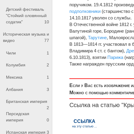
поручиком. 19.4.1812 произвед
Детский фестиваль
подполковники
(старшинство с 
"Стойкий оловянный
14.10.1817 уволен со службы.
содатик"
10
В Отечественной войне 1812 г.
Валутиной горе, Бородине (ра
Историческая музыка и
шпагой),
Тарутине
, Малояросла
видео
77
В 1813—1814 гг. участвовал в
Владимира 4 ст. с бантом),
Дре
Чили
1
6.10.1813), взятии
Парижа
(наг
Также награжден прусским орде
Колумбия
2
Мексика
1
Если у Вас есть изображение 
Албания
3
Можно с помощью комментариев
Британская империя
Ссылка на статью "Кр
2
Персидская
империя
0
Испанская империя
3