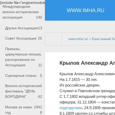
{include file="engine/modules/saperu/head.php"}
Международная
WWW.IMHA.RU
военно-историческая
ассоциация
140
Друзья Ассоциации
13
Совет Ассоциации
25
www.imha.ru/
»
База знаний А
Приказы,
циркулярные письма,
распоряжения по
Крылов Александр А
Ассоциации
11
Крылов Александр Алексеевич
Сценарные планы
5
На 1.7.1815 — 30 лет.
Из российских дворян.
Военно-исторический
Служил в Павловском гренад
фестиваль "ДЕНЬ
С 1.7.1802 младший унтер-офи
БОРОДИНА"
62
офицера, 31.12.1804 — констап
Москва за нами. 1941
подпоручики
. 24.9.1806 произ
год.
8
8.1.1809 уволен со службы шт