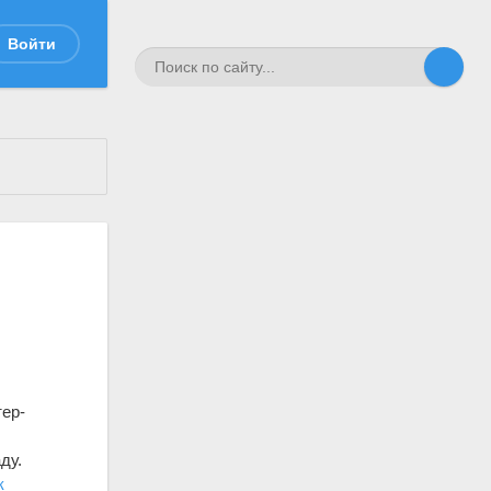
Войти
тер-
ду.
к