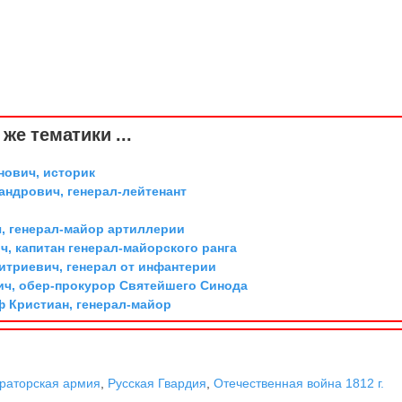
же тематики ...
ович, историк
андрович, генерал-лейтенант
, генерал-майор артиллерии
, капитан генерал-майорского ранга
триевич, генерал от инфантерии
ич, обер-прокурор Святейшего Синода
ф Кристиан, генерал-майор
раторская армия
,
Русская Гвардия
,
Отечественная война 1812 г.