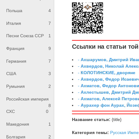
Польша
4
Италия
7
Песни Союза ССР
1
Ссылки на статьи той 
Франция
9
-
Ахшарумов, Дмитрий Иван
Германия
7
-
Ахвердов, Николай Алекс
-
КОЛОТИНСКИЕ, дворяне
США
3
-
Ахвердов, Федор Исаевич
-
Ахматов, Федор Антонович
Румыния
2
-
Ахлестышев, Дмитрий Дми
-
Ахматов, Алексей Петров
Российская империя
-
Аурахер фон Аурах, Йозе
8
СХС
0
Название статьи:
{title}
Македония
1
Категория темы:
Русская Импе
Болгария
2