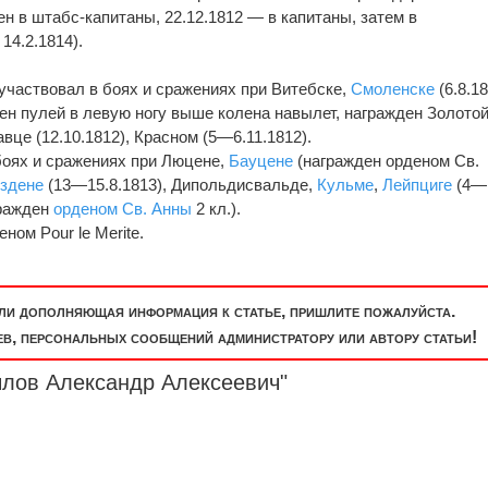
ен в штабс-капитаны, 22.12.1812 — в капитаны, затем в
14.2.1814).
 участвовал в боях и сражениях при Витебске,
Смоленске
(6.8.18
нен пулей в левую ногу выше колена навылет, награжден Золото
вце (12.10.1812), Красном (5—6.11.1812).
 боях и сражениях при Люцене,
Бауцене
(награжден орденом Св.
здене
(13—15.8.1813), Дипольдисвальде,
Кульме
,
Лейпциге
(4—
ражден
орденом Св. Анны
2 кл.).
ном Pour le Merite.
или дополняющая информация к статье, пришлите пожалуйста.
, персональных сообщений администратору или автору статьи!
ылов Александр Алексеевич"