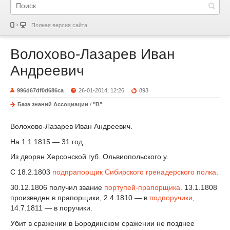
Полная версия сайта
Волохово-Лазарев Иван
Андреевич
996d67df0d686ca
26-01-2014, 12:26
893
База знаний Ассоциации
/
"В"
Волохово-Лазарев Иван Андреевич.
На 1.1.1815 — 31 год.
Из дворян Херсонской губ. Ольвиопольского у.
С 18.2.1803
подпрапорщик
Сибирского гренадерского полка
.
30.12.1806 получил звание
портупей-прапорщика
. 13.1.1808
произведен в прапорщики, 2.4.1810 — в
подпоручики
,
14.7.1811 — в поручики.
Убит в сражении в Бородинском сражении не позднее