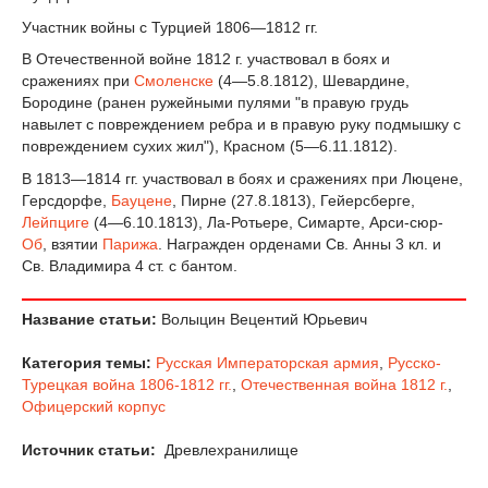
Участник войны с Турцией 1806—1812 гг.
В Отечественной войне 1812 г. участвовал в боях и
сражениях при
Смоленске
(4—5.8.1812), Шевардине,
Бородине (ранен ружейными пулями "в правую грудь
навылет с повреждением ребра и в правую руку подмышку с
повреждением сухих жил"), Красном (5—6.11.1812).
В 1813—1814 гг. участвовал в боях и сражениях при Люцене,
Герсдорфе,
Бауцене
, Пирне (27.8.1813), Гейерсберге,
Лейпциге
(4—6.10.1813), Ла-Ротьере, Симарте, Арси-сюр-
Об
, взятии
Парижа
. Награжден орденами Св. Анны 3 кл. и
Св. Владимира 4 ст. с бантом.
Название статьи:
Волыцин Вецентий Юрьевич
Категория темы:
Русская Императорская армия
,
Русско-
Турецкая война 1806-1812 гг.
,
Отечественная война 1812 г.
,
Офицерский корпус
Источник статьи:
Древлехранилище