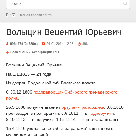
Полная версия сайта
Волыцин Вецентий Юрьевич
996d67df0d686ca
26-01-2014, 12:28
898
База знаний Ассоциации
/
"В"
Волыцин Вецентий Юрьевич.
На 1.1.1815 — 24 года.
Из дворян Подольской губ. Балтского повета.
С 30.12.1806
подпрапорщик
Сибирского гренадерского
полка
.
26.5.1808 получил звание
портупей-прапорщика
. 3.8.1810
произведен в прапорщики, 5.6.1812 — в
подпоручики
,
9.10.1813 — в поручики, 18.5.1814 — в штабс-капитаны.
15.4.1816 уволен со службы "за ранами" капитаном с
мундиром и пенсией.