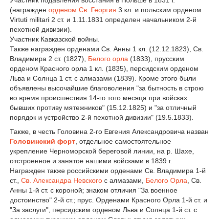
(награжден
орденом Св. Георгия
3 кл. и польским орденом
Virtuti militari 2 ст. и 1.11.1831 определен начальником 2-й
пехотной дивизии).
Участник Кавказской войны.
Также награжден орденами Св. Анны 1 кл. (12.12.1823), Св.
Владимира 2 ст. (1827),
Белого орла
(1833), прусским
орденом Красного орла 1 кл. (1835), персидским орденом
Льва и Солнца 1 ст. с алмазами (1839). Кроме этого были
объявлены высочайшие благоволения "за бытность в строю
во время происшествия 14-го того месяца при войсках
бывших противу мятежников" (15.12.1825) и "за отличный
порядок и устройство 2-й пехотной дивизии" (19.5.1833).
Также, в честь Головина 2-го Евгения Александровича назван
Головинский форт
, отдельное самостоятельное
укрепление Черноморской береговой линии, на р. Шахе,
отстроенное и занятое нашими войсками в 1839 г.
Награжден также российскими орденами Св. Владимира 1-й
ст.,
Св. Александра Невского
с алмазами,
Белого Орла
, Св.
Анны 1-й ст. с короной; знаком отличия "За военное
достоинство" 2-й ст.; прус. Орденами Красного Орла 1-й ст. и
"За заслуги"; персидским орденом Льва и Солнца 1-й ст. с