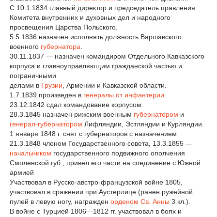
С 10.1.1834 главный директор и председатель правления
Комитета внутренних и духовных дел и народного
просвещения Царства Польского.
5.5.1836 назначен исполнять должность Варшавского
военного
губернатора
.
30.11.1837 — назначен командиром Отдельного Кавказского
корпуса и главноуправляющим гражданской частью и
пограничными
делами в
Грузии
, Армении и Кавказской области.
1.7.1839 произведен в
генералы от инфантерии
.
23.12.1842 сдал командование корпусом.
28.3.1845 назначен рижским военным
губернатором
и
генерал-губернатором
Лифляндии, Эстляндии и Курляндии.
1 января 1848 г. снят с губернаторов с назначением
21.3.1848 членом Государственного совета, 13.3.1855 —
начальником
государственного подвижного ополчения
Смоленской губ., привел его части на соединение с Южной
армией
Участвовал в Русско-австро-французской войне 1805,
участвовал в сражении при Аустерлице (ранен ружейной
пулей в левую ногу, награжден
орденом Св. Анны
3 кл.).
В войне с Турцией 1806—1812 гг. участвовал в боях и