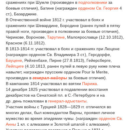
сражениях при Шумле (произведен в
подполковники
за
боевые отличия), Батине (награжден
орденом Св. Георгия
4
ст.), Базарджике.
В Отечественной войне 1812 г. участвовал в боях и
сражениях при Шевардине, Бородине (ранен пулей в пятку
правой ноги, произведен в полковники за боевые отличия),
Чирикове, Воронове,
Тарутине
, Малоярославце (12.10.1812),
Красном (6.11.1812).
В 1813-1814 гг. участвовал в боях и сражениях при Люцене
(награжден орденом Св. Владимира 3 ст.), Герсдорфе,
Бауцене
, Рейхенбахе, Пирне (27.8.1813), Гейерсберге,
Лейпциге
(4.10.1813, ранен пулей в левую руку ниже плеча
навылет, награжден прусским орденом Pour le Merite,
произведен в
генерал-майоры
за боевые отличия).
В кампанию 1814 участвовал во взятии
Парижа
.
14 декабря 1825 участвовал в подавлении восстания
декабристов на Сенатской пл. в С.-Петербурге и на
др. день пожалован в
генерал-адъютанты
.
Участник войны с Турцией 1828—1829 гг. отличился во
многих делах, был комендантом Варны, проявил личное
мужество во время эпидемии чумы. (награжден
орденом Св.
Анны
1 кл. с алмазами и Золотой шпагой с алмазами).
Участник подавления восстания в Польше в 1831 г.