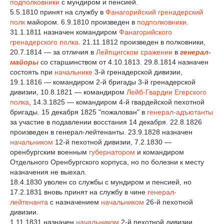
подполковники
с мундиром и пенсией.
5.5.1810 принят на службу в
Фанагорийский гренадерский
полк
майором. 6.9.1810 произведен в
подполковники
.
31.1.1811 назначен командиром
Фанагорийского
гренадерского полка
. 21.11.1812 произведен в полковники,
20.7.1814 — за отличия в
Лейпцигском сражении
в
генерал-
майоры
со старшинством от 4.10.1813. 29.8.1814 назначен
состоять при
начальнике
3-й гренадерской дивизии,
19.1.1816 — командиром 2-й бригады 3-й гренадерской
дивизии, 10.8.1821 — командиром
Лейб-Гвардии Егерского
полка
, 14.3.1825 — командиром 4-й гвардейской пехотной
бригады. 15 декабря 1825 "пожалован" в
генерал-адъютанты
за участие в подавлении восстания 14 декабря. 22.8.1826
произведен в генерал-лейтенанты. 23.9.1828 назначен
начальником
12-й пехотной дивизии, 7.2.1830 —
оренбургским военным
губернатором
и командиром
Отдельного Оренбургского корпуса, но по болезни к месту
назначения не выехал.
18.4.1830 уволен со службы с мундиром и пенсией, но
17.2.1831 вновь принят на службу в чине
генерал-
лейтенанта
с назначением
начальником
26-й пехотной
дивизии.
1.11.1831 назначен
начальником
2-й пехотной дивизии.