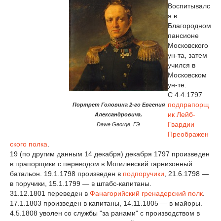
Воспитывалс
я в
Благородном
пансионе
Московского
ун-та, затем
учился в
Московском
ун-те.
С 4.4.1797
подпрапорщ
Портрет Головина 2-го Евгения
ик
Лейб-
Александровича.
Гвардии
Dawe George. ГЭ
Преображен
ского полка
.
19 (по другим данным 14 декабря) декабря 1797 произведен
в прапорщики с переводом в Могилевский гарнизонный
батальон. 19.1.1798 произведен в
подпоручики
, 21.6.1798 —
в поручики, 15.1.1799 — в штабс-капитаны.
31.12.1801 переведен в
Фанагорийский гренадерский полк
.
17.1.1803 произведен в капитаны, 14.11.1805 — в майоры.
4.5.1808 уволен со службы "за ранами" с производством в