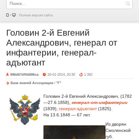
Полная версия сайта
Головин 2-й Евгений
Александрович, генерал от
инфантерии, генерал-
адъютант
996d67df0d686ca
26-01-2014, 20:30
1 392
База знаний Ассоциации
/
"Г"
Головин 2-й Евгений Александрович, (1782
—27.6.1858),
генерал-от-инфантерии
(1839),
генерал-адъютант
(1825).
На 13.6.1848 — 67 лет.
Из дворян
Смоленской
губ.