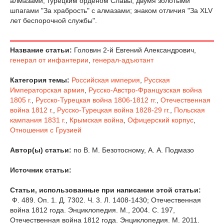
алмазами; турецким орденом Славы; двумя золотыми
шпагами "За храбрость" с алмазами; знаком отличия "За XLV
лет беспорочной службы".
Название статьи:
Головин 2-й Евгений Александрович,
генерал от инфантерии
,
генерал-адъютант
Категория темы:
Российская империя
,
Русская
Императорская армия
,
Русско-Австро-Французская война
1805 г.
,
Русско-Турецкая война 1806-1812 гг.
,
Отечественная
война 1812 г.
,
Русско-Турецкая война 1828-29 гг.
,
Польская
кампания 1831 г.
,
Крымская война
,
Офицерский корпус
,
Отношения с Грузией
Автор(ы) статьи:
по В. М. Безотосному, А. А. Подмазо
Источник статьи:
Статьи, использованные при написании этой статьи:
Ф. 489. Оп. 1. Д. 7302. Ч. 3. Л. 1408-1430; Отечественная
война 1812 года. Энциклопедия. М., 2004. С. 197,
Отечественная война 1812 года. Энциклопедия. М. 2011.