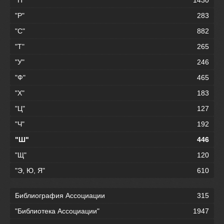
"П"
1430
"Р"
283
"С"
882
"Т"
265
"У"
246
"Ф"
465
"Х"
183
"Ц"
127
"Ч"
192
"Ш"
446
"Щ"
120
"Э, Ю, Я"
610
Библиография Ассоциации
315
"Библиотека Ассоциации"
1947