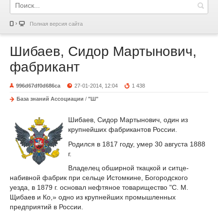
Полная версия сайта
Шибаев, Сидор Мартынович,
фабрикант
996d67df0d686ca
27-01-2014, 12:04
1 438
База знаний Ассоциации
/
"Ш"
Шибаев, Сидор Мартынович, один из
крупнейших фабрикантов России.
Родился в 1817 году, умер 30 августа 1888
г.
Владелец обширной ткацкой и ситце-
набивной фабрик при сельце Истомкине, Богородского
уезда, в 1879 г. основал нефтяное товарищество "С. М.
Щибаев и К
о
,» одно из крупнейших промышленных
предприятий в России.