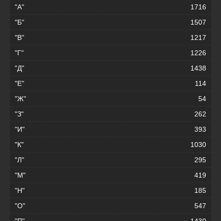
"А"
1716
"Б"
1507
"В"
1217
"Г"
1226
"Д"
1438
"Е"
114
"Ж"
54
"З"
262
"И"
393
"К"
1030
"Л"
295
"М"
419
"Н"
185
"О"
547