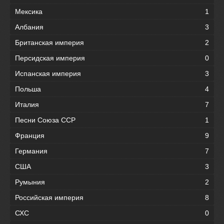
Мексика
1
Албания
3
Британская империя
2
Персидская империя
0
Испанская империя
3
Польша
4
Италия
7
Песни Союза ССР
1
Франция
9
Германия
7
США
3
Румыния
2
Российская империя
8
СХС
0