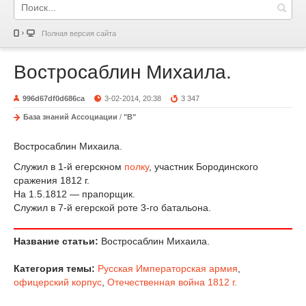
Полная версия сайта
Востросаблин Михаила.
996d67df0d686ca
3-02-2014, 20:38
3 347
База знаний Ассоциации
/
"В"
Востросаблин Михаила.
Служил в 1-й егерскном
полку
, участник Бородинского
сражения 1812 г.
На 1.5.1812 — прапорщик.
Служил в 7-й егерской роте 3-го батальона.
Название статьи:
Востросаблин Михаила.
Категория темы:
Русская Императорская армия
,
офицерский корпус
,
Отечественная война 1812 г.