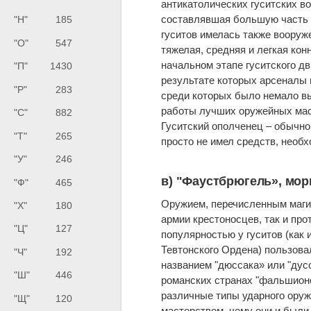
антикатолических гуситских во
составлявшая большую часть а
"Н"
185
гуситов имелась также вооруж
"О"
547
тяжелая, средняя и легкая кон
начальном этапе гуситского д
"П"
1430
результате которых арсеналы
"Р"
283
среди которых было немало вы
работы лучших оружейных мас
"С"
882
Гуситский ополченец – обычно
"Т"
265
просто не имел средств, необ
"У"
246
в) "Фаустбрюгель», мор
"Ф"
465
Оружием, перечисленным маги
"Х"
180
армии крестоносцев, так и пр
"Ц"
127
популярностью у гуситов (как 
Тевтонского Ордена) пользова
"Ч"
192
названием "дюссака» или "дус
"Ш"
446
романских странах "фальшионо
различные типы ударного оруж
"Щ"
120
мастерством, чему они и были