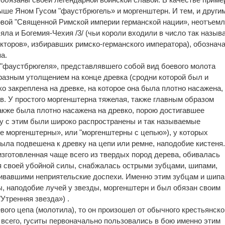
ше Яном Гусом "фаустбрюгель» и моргенштерн. И тем, и други
овой "Священной Римской империи германской нации», неотъем
яла и Богемия-Чехия /3/ (чьи короли входили в число так назы
екторов», избиравших римско-германского императора), обознач
а.
 "фаустбрюгеля», представлявшего собой вид боевого молота
разным утолщением на конце древка (сродни которой был и
о закреплена на древке, на которое она была плотно насажена,
. У простого моргенштерна тяжелая, также главным образом
акже была плотно насажена на древко, порою достигавшее
у с этим были широко распространены и так называемые
е моргенштерны», или "моргенштерны с цепью»), у которых
ыла подвешена к древку на цепи или ремне, наподобие кистеня
изготовленная чаще всего из твердых пород дерева, обивалась
я своей убойной силы, снабжалась острыми зубцами, шипами,
ивавшими неприятельские доспехи. Именно этим зубцам и шипа
, наподобие лучей у звезды, моргенштерн и был обязан своим
"Утренняя звезда») .
евого цепа (молотила), то он произошел от обычного крестьянско
 всего, гуситы первоначально пользовались в бою именно этим