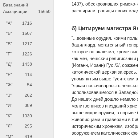
1437), обескровивших римско-
База знаний
расширяли границы своих влад
Ассоциации
15650
"А"
1716
б) Цитируем магистра Я
"Б"
1507
"...военные орудия, коими поль
"В"
1217
бациллард, метательный топор,
которое он включил, кроме вы
"Г"
1226
как меч, чешский религиозный
"Д"
1438
(Иоганн, Иоанн) Гус /2/, сожж
католической церкви за ересь
"Е"
114
упомянутым выше Гуситским во
"Ж"
54
"яркая пассионарность чешско
использовавшегося в Западной
"З"
262
До наших дней дошло немало с
"И"
389
молитвенников и изданий хри
выше видов оружия, в порыве
"К"
1030
живописцами и граверами в би
"Л"
295
историческим хроникам, изобр
вооружением католических фе
"М"
419