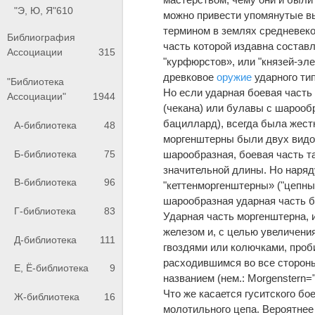
"Э, Ю, Я"
610
можно привести упомянутые вы
термином в землях средневек
Библиография
часть которой издавна составл
Ассоциации
315
"курфюрстов», или "князей-эл
древковое
оружие
ударного тип
"Библиотека
Но если ударная боевая часть
Ассоциации"
1944
(чекана) или булавы с шарооб
бациллард), всегда была жестк
А-библиотека
48
моргенштерны были двух видов
Б-библиотека
75
шарообразная, боевая часть т
значительной длины. Но наряд
В-библиотека
96
"кеттенморгенштерны» ("цепны
шарообразная ударная часть б
Г-библиотека
83
Ударная часть моргенштерна, 
железом и, с целью увеличени
Д-библиотека
111
гвоздями или колючками, проб
расходившимся во все стороны
Е, Ё-библиотека
9
названием (нем.: Morgenstern=
Что же касается гуситского бо
Ж-библиотека
16
молотильного цепа. Вероятнее