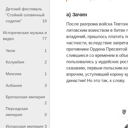
Детский фестиваль
а) Зачин
"Стойкий оловянный
содатик"
10
После разгрома войска Тевтон
литовским воинством в битве 
Историческая музыка и
владений, пришлось платить п
видео
77
частности, вследствие запрета
противники Ордена Пресвятой 
Чили
1
слившиеся со временем в объед
пользовались у иудейских ро
Колумбия
2
сказанию, первым польским ко
Мексика
1
впрочем, уступивший корону к
династии! Но это так, к слову.
Албания
3
Британская империя
2
Персидская
империя
0
Испанская империя
3