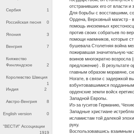
отстранивших его от власти и 
Сербия
1
Для борьбы с восставшими, со
Ордена, Верховный магистр - в
Российская песня
0
помощь иноземных крестоносце
против своих собратьев по ве
Япония
3
помощи наемников, которые ст
бушевала Столетняя война меж
Венгрия
7
пожиравшая значительную час
воинов многократно возросла (
Княжество
Финляндское
2
предложение) . В результате о
главным образом моравяне, си
Королевство Швеция
Ногате, в связи с задержкой в
1
взбунтовавшимися подданными
Индия
2
орденские земли войск еретико
Западной Европы.
Австро-Венгрия
8
Из-за гуситов Германию, Чехию
Западные христиане истреблял
English version
0
исламистам той далекой эпохи
руку.
"ВЕСТИ" Ассоциации
Воспользовавшись взаимным и
1919