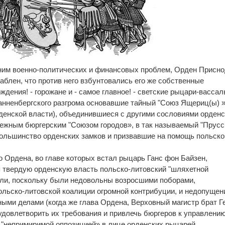
 ним военно-политических и финансовых проблем, Орден Присн
аблен, что против него взбунтовались его же собственные
дения! - горожане и - самое главное! - светские рыцари-васса
нненбергского разгрома основавшие тайный "Союз Ящериц(ы) »
енской власти), объединившиеся с другими сословиями орденс
ятежным бюргерским "Союзом городов», в так называемый "Прусс
ольшинство орденских замков и призвавшие на помощь польско
 Ордена, во главе которых встал рыцарь Ганс фон Байзен,
 твердую орденскую власть польско-литовский "шляхетной
али, поскольку были недовольны возросшими поборами,
льско-литовской коалиции огромной контрибуции, и недопущен
ными делами (когда же глава Ордена, Верховный магистр брат Г
довлетворить их требования и привлечь бюргеров к управлени
с "непримиримой оппозицией» в лице орденских рыцарей,