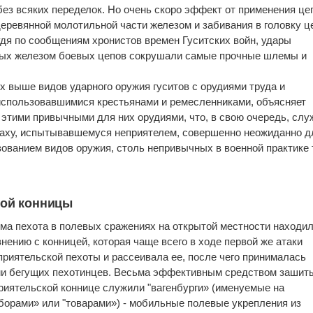
без всяких переделок. Но очень скоро эффект от применения це
деревянной молотильной части железом и забивания в головку ц
дя по сообщениям хронистов времен Гуситских войн, удары
ных железом боевых цепов сокрушали самые прочные шлемы и
 выше видов ударного оружия гуситов с орудиями труда и
использовавшимися крестьянами и ремесленниками, объясняет
 этими привычными для них орудиями, что, в свою очередь, слу
раху, испытывавшемуся неприятелем, совершенно неожиданно д
ованием видов оружия, столь непривычных в военной практике 
лой конницы
ма пехота в полевых сражениях на открытой местности находил
нению с конницей, которая чаще всего в ходе первой же атаки
риятельской пехоты и рассеивала ее, после чего принималась
ями бегущих пехотинцев. Весьма эффективным средством зашит
риятельской коннице служили "вагенбурги» (именуемые на
борами» или "товарами») - мобильные полевые укрепления из