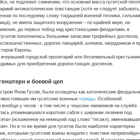
йск, не подлежит сомнению, что основная масса гуситской пехо
рмий антикатолических повстанцев (хотя не следует забывать,
енная по последнему слову тогдашней военной техники, сильна
ница), не имела защитного вооружения – по крайней мере, на
вижения, до первых побед над крестоносцами-феодалами, в
 гуситов пополнились большими запасами трофейных доспехов,
сококачественных, дорогих панцирей, шлемов, нагрудников и пр
теров Европы.
 вчерашний городской пролетарий или безземельный крестьянин
ходимых для приобретения дорогостоящих доспехов.
генштерн и боевой цеп
стром Яном Гусом, были оснащены как католические феодаль
отивостоявшие им гуситские военные
отряды
. Особенной
и вообще у чехов - в том числе у чешских наемников на службе
лась упоминавшаяся короткая сабля с широким лезвием под
сега» (искаженное на немецкий лад слово "тесак»), именовавша
м». Но в то же время для гуситов были наиболее характерны
ия, которыми гуситские воины владели с поистине непревзойд
 обязаны своей легендарной воинской славой. В качестве приме