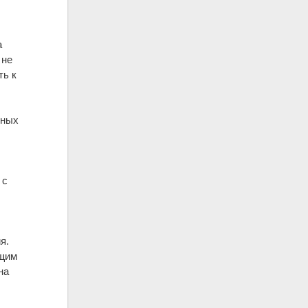
а
 не
ть к
мных
 с
я.
ющим
на
-