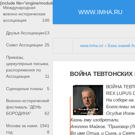
{include file="engine/modules/saperu/head.php"}
Международная
WWW.IMHA.RU
военно-историческая
ассоциация
140
Друзья Ассоциации
13
Совет Ассоциации
25
www.imha.ru/
»
База знаний А
Приказы,
циркулярные письма,
распоряжения по
ВОЙНА ТЕВТОНСКИХ
Ассоциации
11
ВОЙНА ТЕВ
Сценарные планы
5
REX LUPUS 
На соборе на
Военно-исторический
Богословы за
фестиваль "ДЕНЬ
Осудив Иоган
БОРОДИНА"
62
Казнь ему изобретали.
Москва за нами. 1941
Аполлон Майков. "Приговор (Л
год.
8
Во имя Отца, и Сына, и Свято