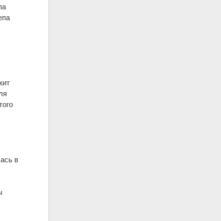
па
епа
жит
ля
того
ась в
ы