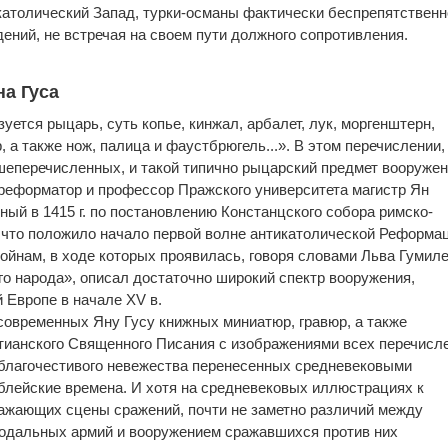
католический Запад, турки-османы фактически беспрепятственн
ений, не встречая на своем пути должного сопротивления.
на Гуса
зуется рыцарь, суть копье, кинжал, арбалет, лук, моргенштерн,
 а также нож, палица и фаустбрюгель...». В этом перечислении,
шеперечисленных, и такой типично рыцарский предмет вооружен
 реформатор и профессор Пражского университета магистр Ян
енный в 1415 г. по постановлению Констанцского собора римско-
, что положило начало первой волне антикатолической Реформа
йнам, в ходе которых проявилась, говоря словами Льва Гумиле
го народа», описал достаточно широкий спектр вооружения,
 Европе в начале XV в.
овременных Яну Гусу книжных миниатюр, гравюр, а также
стианского Священного Писания с изображениями всех перечисл
 благочестивого невежества перенесенных средневековыми
блейские времена. И хотя на средневековых иллюстрациях к
ажающих сцены сражений, почти не заметно различий между
одальных армий и вооружением сражавшихся против них