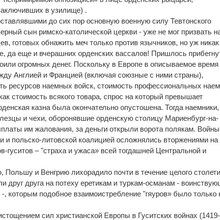
заключивших в узилище) .
ставлявшими до сих пор основную военную силу Тевтонского
ерный сын римско-католической церкви - уже не мог призвать н
в, готовых обнажить меч только против язычников, но уж никак
ре, да еще и вчерашних орденских вассалов! Пришлось прибегну
оили огромных денег. Поскольку в Европе в описываемое время
ду Англией и Францией (включая союзные с ними страны),
ть ресурсов наемных войск, стоимость профессиональных нае
как стоимость всякого товара, спрос на который превышает
рденская казна была окончательно опустошена. Тогда наемники,
лезцы и чехи, оборонявшие орденскую столицу Мариенбург-на-
ыплаты им жалования, за деньги открыли ворота полякам. Войны
 и польско-литовской коалицией осложнялись вторжениями на
в-гуситов – "страха и ужаса» всей тогдашней Центральной и
, Польшу и Венгрию лихорадило почти в течение целого столети
и друг друга на потеху еретикам и туркам-османам - воинству
 -, которым подобное взаимоистребление "гяуров» было только 
стощением сил христианской Европы в Гуситских войнах (1419