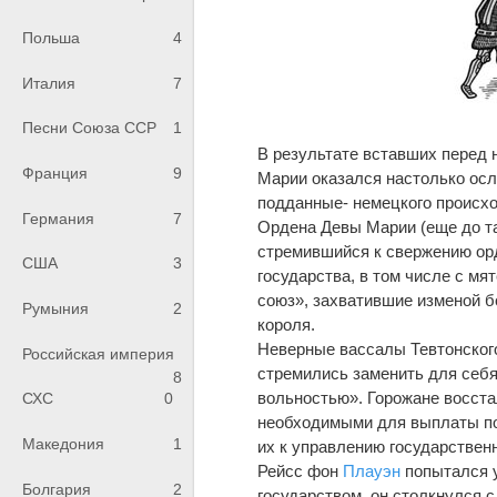
Польша
4
Италия
7
Песни Союза ССР
1
В результате вставших перед
Франция
9
Марии оказался настолько осл
подданные- немецкого происхож
Германия
7
Ордена Девы Марии (еще до та
стремившийся к свержению орд
США
3
государства, в том числе с м
союз», захватившие изменой б
Румыния
2
короля.
Неверные вассалы Тевтонского
Российская империя
стремились заменить для себя
8
вольностью». Горожане восст
СХС
0
необходимыми для выплаты по
Македония
1
их к управлению государствен
Рейсс фон
Плауэн
попытался у
Болгария
2
государством, он столкнулся 