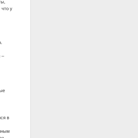
ты,
 что у
я
.
 –
ные
яся в
енным
ра