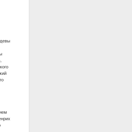
одевы
лы
,
кого
кий
го
ием
енрих
ю