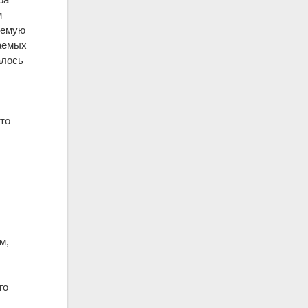
м
лемую
ваемых
алось
 то
.
м,
го