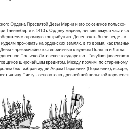
ского Ордена Пресвятой Девы Марии и его союзников польско-
при Танненберге в 1410 г. Ордену мариан, лишившемуся части с
обедителям огромную контрибуцию. Денег взять было негде - в
 иудеям проживать на орденских землях, в то время, как главны
Девы - чрезвычайно гостеприимные к иудеям Польша и Литва,
иненное Польско-Литовское государство – "asylium judaeorum» /
стовщиков широчайшим кредитом. Между прочим, по старинному
ролем был избран иудей Аврам Парховник (Порховник), вскоре,
рестьянину Пясту - основателю древнейшей польской королевск