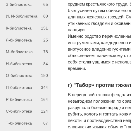
орудием крестьянского труда, 
З-библиотека
65
был усилен путем обивки его 
И, Й-библиотека
89
длинных железных гвоздей. Су
утыканных гвоздями и окован
К-библиотека
151
панцири.
Именно родство перечисленных
Л-библиотека
25
инструментами, каждодневно 
виртуозное владение гуситами
М-библиотека
78
объяснением, паническому ст
себя столкнувшимся с использ
Н-библиотека
84
времени.
О-библиотека
180
г) "Табор» против тяже
П-библиотека
344
В период войн эпохи феодализ
Р-библиотека
164
невыгодном положении по срав
разрушала боевые порядки неп
С-библиотека
124
рубить, колоть и топтать кон
пехоты и противодействия неп
Т-библиотека
67
славянских языках обычно "та