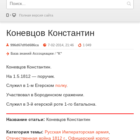
Полная версия сайта
Коневцов Константин
996d67df0d686ca
7-02-2014, 21:46
1 049
База знаний Ассоциации
/
"К"
Коневцов Константин.
На 1.5.1812 — поручик.
Служил в 1-м Егерском
полку
.
Участвовал в Бородинском сражении.
Служил в 3-й егерской роте 1-го батальона.
Название статьи:
Коневцов Константин
Категория темы:
Русская Императорская армия
,
Отечественная война 1812 г.
,
Офицерский корпус