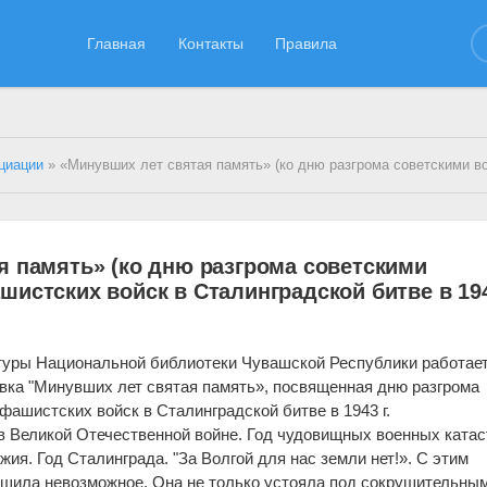
Главная
Контакты
Правила
циации
» «Минувших лет святая память» (ко дню разгрома советскими войсками немецко-фашистских войск в Сталинградской би
я память» (ко дню разгрома советскими
шистских войск в Сталинградской битве в 19
атуры Национальной библиотеки Чувашской Республики работае
вка "Минувших лет святая память», посвященная дню разгрома
фашистских войск в Сталинградской битве в 1943 г.
а в Великой Отечественной войне. Год чудовищных военных ката
жия. Год Сталинграда. "За Волгой для нас земли нет!». С этим
ршила невозможное. Она не только устояла под сокрушительны