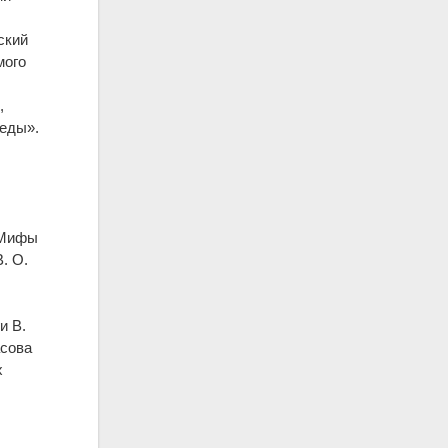
ский
мого
,
беды».
"Мифы
. О.
и В.
асова
х