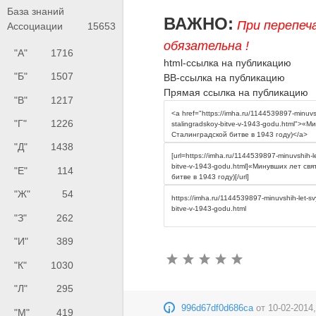
База знаний
ВАЖНО:
При перепеч
Ассоциации
15653
обязательна !
"А"
1716
html-ссылка на публикацию
"Б"
1507
BB-ссылка на публикацию
Прямая ссылка на публикацию
"В"
1217
"Г"
1226
"Д"
1438
"Е"
114
"Ж"
54
"З"
262
"И"
389
"К"
1030
"Л"
295
996d67df0d686ca
от
10-02-2014,
"М"
419