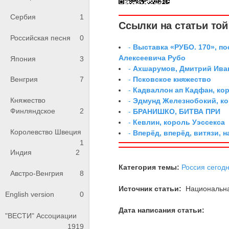
Сербия
1
Ссылки на статьи той 
Российская песня
0
-
Выставка «РУБО. 170», п
Алексеевича Рубо
Япония
3
-
Ахшарумов, Дмитрий Иван
-
Псковское княжество
Венгрия
7
-
Кадваллон ап Кадфан, ко
Княжество
-
Эдмунд Железнобокий, к
Финляндское
2
-
БРАНИШКО, БИТВА ПРИ
-
Кевлин, король Уэссекса
Королевство Швеция
-
Вперёд, вперёд, витязи, н
1
Индия
2
Категория темы:
Россия сегод
Австро-Венгрия
8
Источник статьи:
Национальна
English version
0
Дата написания статьи:
"ВЕСТИ" Ассоциации
1919