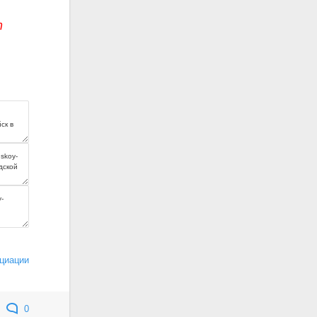
т
циации
0