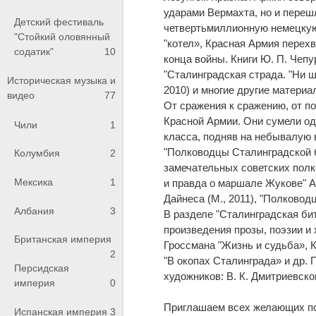
ударами Вермахта, но и переш
Детский фестиваль
четвертьмиллионную немецкую 
"Стойкий оловянный
"котел», Красная Армия перехв
содатик"
10
конца войны. Книги Ю. П. Чепу
"Сталинградская страда. "Ни ша
Историческая музыка и
2010) и многие другие матери
видео
77
От сражения к сражению, от п
Красной Армии. Они сумели о
Чили
1
класса, подняв на небывалую 
"Полководцы Сталинградской б
Колумбия
2
замечательных советских пол
Мексика
1
и правда о маршале Жукове" А.
Дайнеса (М., 2011), "Полковод
Албания
3
В разделе "Сталинградская би
произведения прозы, поэзии и 
Британская империя
Гроссмана "Жизнь и судьба», К
2
"В окопах Сталинграда» и др.
Персидская
художников: В. К. Дмитриевског
империя
0
Приглашаем всех желающих по
Испанская империя
3