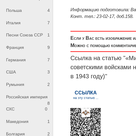
Информацию подготовила: Вас
Польша
4
Конт. тел.: 23-02-17, доб.158.
Италия
7
Песни Союза ССР
1
Если у Вас есть изображение 
Можно с помощью комментариев
Франция
9
Ссылка на статью "«Ми
Германия
7
советскими войсками 
США
3
в 1943 году)"
Румыния
2
Российская империя
8
СХС
0
Македония
1
Болгария
2