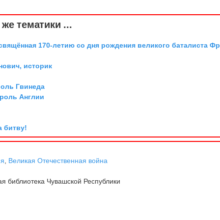
же тематики ...
освящённая 170-летию со дня рождения великого баталиста Ф
ович, историк
роль Гвинеда
ороль Англии
а битву!
ня
,
Великая Отечественная война
я библиотека Чувашской Республики