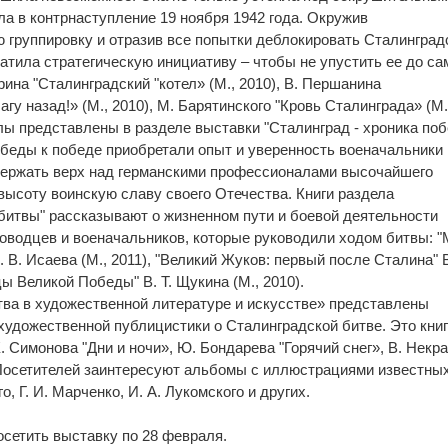
ла в контрнаступление 19 ноября 1942 года. Окружив
группировку и отразив все попытки деблокировать Сталинград
атила стратегическую инициативу – чтобы не упустить ее до са
рина "Сталинградский "котел» (М., 2010), В. Першанина
гу назад!» (М., 2010), М. Барятинского "Кровь Сталинграда» (М.
алы представлены в разделе выставки "Сталинград - хроника по
обеды к победе приобретали опыт и уверенность военачальники
держать верх над германскими профессионалами высочайшего
высоту воинскую славу своего Отечества. Книги раздела
итвы" рассказывают о жизненном пути и боевой деятельности
ководцев и военачальников, которые руководили ходом битвы: 
 В. Исаева (М., 2011), "Великий Жуков: первый после Сталина" В
цы Великой Победы" В. Т. Щукина (М., 2010).
тва в художественной литературе и искусстве» представлены
художественной публицистики о Сталинградской битве. Это книг
. Симонова "Дни и ночи», Ю. Бондарева "Горячий снег», В. Некр
 Посетителей заинтересуют альбомы с иллюстрациями известны
о, Г. И. Марченко, И. А. Лукомского и других.
сетить выставку по 28 февраля.