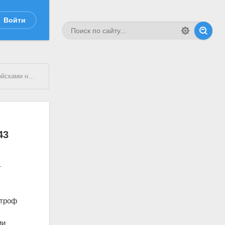
Войти
тве в 1943 году)
43
т
строф
ми