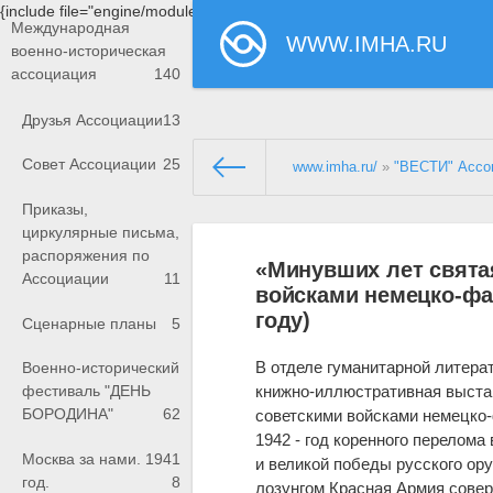
{include file="engine/modules/saperu/head.php"}
Международная
WWW.IMHA.RU
военно-историческая
ассоциация
140
Друзья Ассоциации
13
Совет Ассоциации
25
www.imha.ru/
»
"ВЕСТИ" Ассо
Приказы,
циркулярные письма,
распоряжения по
«Минувших лет свята
Ассоциации
11
войсками немецко-фа
году)
Сценарные планы
5
В отделе гуманитарной литер
Военно-исторический
книжно-иллюстративная выста
фестиваль "ДЕНЬ
БОРОДИНА"
62
советскими войсками немецко-
1942 - год коренного перелом
Москва за нами. 1941
и великой победы русского ору
год.
8
лозунгом Красная Армия сове