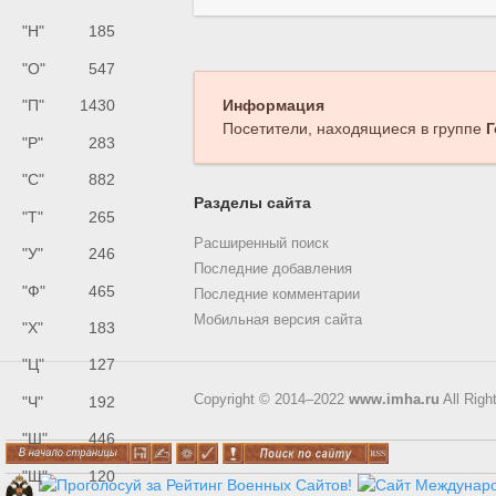
"Н"
185
"О"
547
"П"
1430
Информация
Посетители, находящиеся в группе
Г
"Р"
283
"С"
882
Разделы сайта
"Т"
265
Расширенный поиск
"У"
246
Последние добавления
"Ф"
465
Последние комментарии
Мобильная версия сайта
"Х"
183
"Ц"
127
Copyright © 2014–2022
www.imha.ru
All Righ
"Ч"
192
"Ш"
446
"Щ"
120