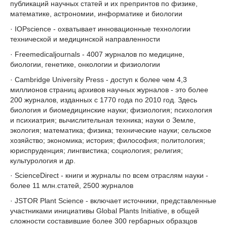
публикаций научных статей и их препринтов по физике,
математике, астрономии, информатике и биологии
· IOPscience - охватывает инновационные технологии
технической и медицинской направленности
· Freemedicaljournals - 4007 журналов по медицине,
биологии, генетике, онкологии и физиологии
· Cambridge University Press - доступ к более чем 4,3
миллионов страниц архивов научных журналов - это более
200 журналов, изданных с 1770 года по 2010 год. Здесь
биология и биомедицинские науки; физиология; психология
и психиатрия; вычислительная техника; науки о Земле,
экология; математика; физика; технические науки; сельское
хозяйство; экономика; история; философия; политология;
юриспруденция; лингвистика; социология; религия;
культурология и др.
· ScienceDirect - книги и журналы по всем отраслям науки -
более 11 млн.статей, 2500 журналов
· JSTOR Plant Science - включает источники, представленные
участниками инициативы Global Plants Initiative, в общей
сложности составившие более 300 гербарных образцов