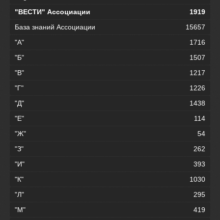
"ВЕСТИ" Ассоциации
1919
База знаний Ассоциации
15657
"А"
1716
"Б"
1507
"В"
1217
"Г"
1226
"Д"
1438
"Е"
114
"Ж"
54
"З"
262
"И"
393
"К"
1030
"Л"
295
"М"
419