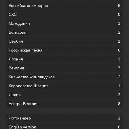
Российская империя
8
СХС
0
Македония
1
Болгария
2
Сербия
1
Российская песня
0
Япония
3
Венгрия
7
Княжество Финляндское
2
Королевство Швеция
1
Индия
2
Австро-Венгрия
8
Фото-видео
1
English version
0