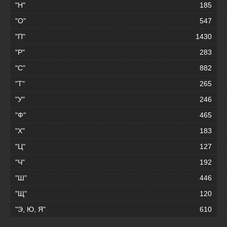
"Н"
185
"О"
547
"П"
1430
"Р"
283
"С"
882
"Т"
265
"У"
246
"Ф"
465
"Х"
183
"Ц"
127
"Ч"
192
"Ш"
446
"Щ"
120
"Э, Ю, Я"
610