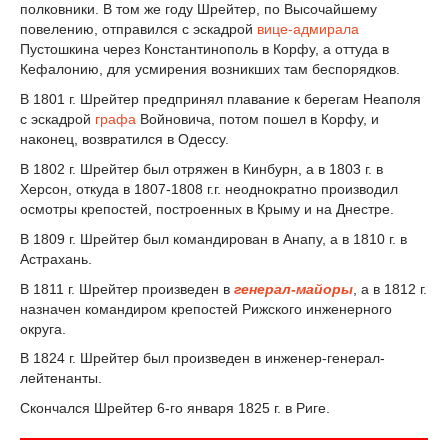
полковники. В том же году Шрейтер, по Высочайшему
повелению, отправился с эскадрой
вице-адмирала
Пустошкина через Константинополь в Корфу, а оттуда в
Кефалонию, для усмирения возникших там беспорядков.
В 1801 г. Шрейтер предпринял плавание к берегам Неаполя
с эскадрой
графа
Войновича, потом пошел в Корфу, и
наконец, возвратился в Одессу.
В 1802 г. Шрейтер был отряжен в Кинбурн, а в 1803 г. в
Херсон, откуда в 1807-1808 г.г. неоднократно производил
осмотры крепостей, построенных в Крыму и на Днестре.
В 1809 г. Шрейтер был командирован в Анапу, а в 1810 г. в
Астрахань.
В 1811 г. Шрейтер произведен в
генерал-майоры
, а в 1812 г.
назначен командиром крепостей Рижского инженерного
округа.
В 1824 г. Шрейтер был произведен в инженер-генерал-
лейтенанты.
Скончался Шрейтер 6-го января 1825 г. в Риге.