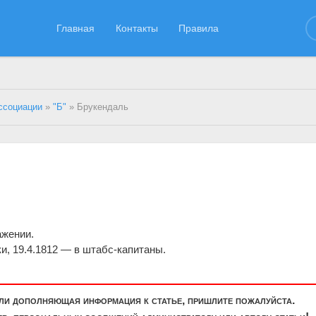
Главная
Контакты
Правила
ссоциации
»
"Б"
» Брукендаль
.
ажении.
ки, 19.4.1812 — в штабс-капитаны.
или дополняющая информация к статье, пришлите пожалуйста.