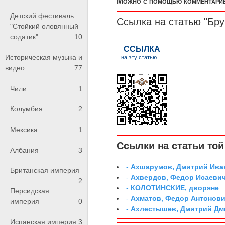
Можно с помощью комментариев
Детский фестиваль
Ссылка на статью "Бру
"Стойкий оловянный
содатик"
10
Историческая музыка и
видео
77
Чили
1
Колумбия
2
Мексика
1
Ссылки на статьи той 
Албания
3
-
Ахшарумов, Дмитрий Иван
Британская империя
-
Ахвердов, Федор Исаевич
2
-
КОЛОТИНСКИЕ, дворяне
Персидская
-
Ахматов, Федор Антонович
империя
0
-
Ахлестышев, Дмитрий Дми
Испанская империя
3