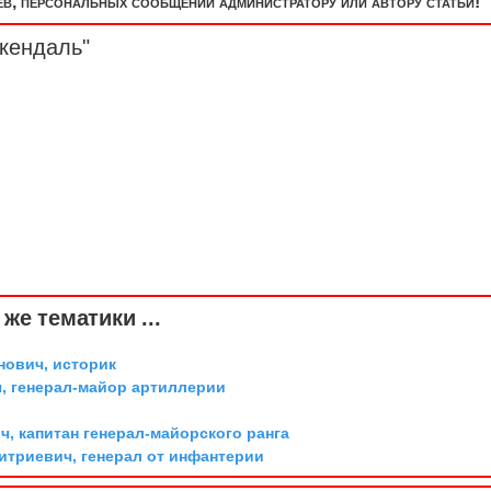
, персональных сообщений администратору или автору статьи!
кендаль"
же тематики ...
ович, историк
, генерал-майор артиллерии
, капитан генерал-майорского ранга
триевич, генерал от инфантерии