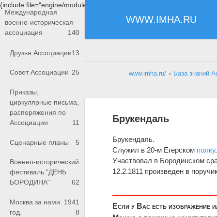
{include file="engine/modules/saperu/head.php"}
Международная
WWW.IMHA.RU
военно-историческая
ассоциация
140
Друзья Ассоциации
13
Совет Ассоциации
25
www.imha.ru/
»
База знаний А
Приказы,
циркулярные письма,
распоряжения по
Брукендаль
Ассоциации
11
Брукендаль.
Сценарные планы
5
Служил в 20-м Егерском
полку
Участвовал в Бородинском ср
Военно-исторический
12.2.1811 произведен в поручи
фестиваль "ДЕНЬ
БОРОДИНА"
62
Москва за нами. 1941
Если у Вас есть изображение 
год.
8