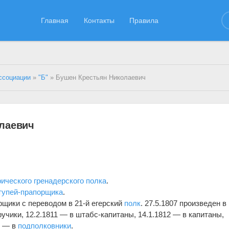
Главная
Контакты
Правила
ссоциации
»
"Б"
» Бушен Крестьян Николаевич
лаевич
ического гренадерского полка
.
тупей-прапорщика
.
рщики с переводом в 21-й егерский
полк
. 27.5.1807 произведен в
оручики, 12.2.1811 — в штабс-капитаны, 14.1.1812 — в капитаны,
4 — в
подполковники
.