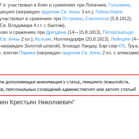
 гг. участвовал в боях и сражениях при Лопачине,
Голымине
,
Данциге (награжден
орденом Св. Анны
3 кл.),
Гейльсберге
.
 участвовал в сражениях при
Островно
,
Смоленске
(5.8.1812),
в. Владимира 4 ст. с бантом).
боях и сражениях при
Дрездене
(14—15.8.1813),
Петерсвальде
 Св. Анны
2 кл.),
Кульме
, Ноллендорфе (20.8.1813),
Лейпциге
(4
ь, награжден Золотой шпагой), блокаде Ландау, Бар-сюр-
Об
, Труа,
е
, взятии
Парижа
(награжден
орденом Св. Анны
2 кл. с алмазами)
или дополняющая информация к статье, пришлите пожалуйста.
, персональных сообщений администратору или автору статьи!
шен Крестьян Николаевич"