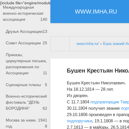
{include file="engine/modules/saperu/head.php"}
Международная
WWW.IMHA.RU
военно-историческая
ассоциация
140
Друзья Ассоциации
13
Совет Ассоциации
25
www.imha.ru/
»
База знаний А
Приказы,
циркулярные письма,
распоряжения по
Бушен Крестьян Нико
Ассоциации
11
Бушен Крестьян Николаевич.
Сценарные планы
5
На 18.12.1814 — 28 лет.
Из дворян.
Военно-исторический
С 11.7.1804
подпрапорщик
Тавр
фестиваль "ДЕНЬ
30.11.1804 получил звание
пор
БОРОДИНА"
62
29.10.1806 произведен в прапо
Москва за нами. 1941
подпоручики
, 19.1.1808 — в п
год.
8
2.7.1813 — в майоры, 26.5.181