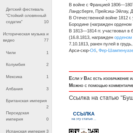
В войне с Францией 1806—1807
Детский фестиваль
Ландсберге, Прейсиш-Эйлау, 
"Стойкий оловянный
В Отечественной войне 1812 г.
содатик"
10
Бородине (награжден орденом С
В 1813—1814 гг. участвовал в 
Историческая музыка и
(16.8.1813, награжден
орденом
видео
77
7.10.1813, ранен пулей в груд
Арси-сюр-
Об
,
Фер-Шампенуаз
Чили
1
Колумбия
2
Мексика
1
Если у Вас есть изображение 
Можно с помощью комментариев
Албания
3
Ссылка на статью "Бу
Британская империя
2
Персидская
империя
0
Испанская империя
3