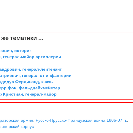
же тематики ...
ович, историк
, генерал-майор артиллерии
андрович, генерал-лейтенант
триевич, генерал от инфантерии
дидус Фердинанд, князь
ерр фон, фельдцейхмейстер
ф Кристиан, генерал-майор
раторская армия
,
Русско-Прусско-Французская война 1806-07 гг.
,
ицерский корпус