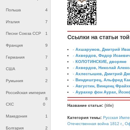
Польша
4
Италия
7
Песни Союза ССР
1
Ссылки на статьи той 
Франция
9
-
Ахшарумов, Дмитрий Иван
-
Ахвердов, Федор Исаевич
Германия
7
-
КОЛОТИНСКИЕ, дворяне
-
Ахвердов, Николай Алекс
США
3
-
Ахлестышев, Дмитрий Дми
-
Виндишгрец, Альфред Кан
Румыния
2
-
Августин, Винценц Фрайх
-
Аурахер фон Аурах, Йозе
Российская империя
8
СХС
0
Название статьи:
{title}
Македония
1
Категория темы:
Русская Импе
Отечественная война 1812 г.
,
Оф
Болгария
2