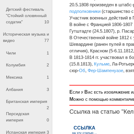
20.5.1808 произведен в штабс-
Детский фестиваль
подполковники
(старшинство с 
"Стойкий оловянный
Участник военных действий в П
содатик"
10
В войне с Францией 1806-1807 
Гутштадте (24.5.1807), р. Паса
Историческая музыка и
В Отечественной войне 1812 г.
видео
77
Шевардине (ранен пулей в пра
отличия), Красном (5-6.11.1812
Чили
1
В 1813-1814 гг. участвовал в 
(15.8.1813),
Кульме
, Ла-Ротьер
Колумбия
2
сюр-
Об
,
Фер-Шампенуазе
, вз
Мексика
1
Албания
3
Если у Вас есть изображение 
Можно с помощью комментариев
Британская империя
2
Ссылка на статью "Кел
Персидская
империя
0
Испанская империя
3