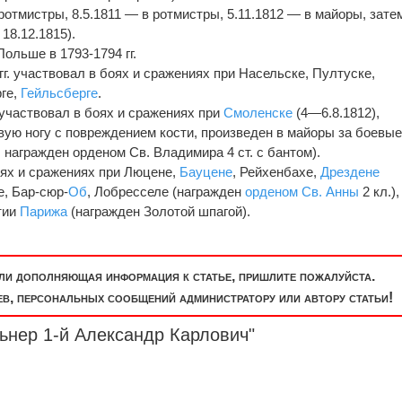
ротмистры, 8.5.1811 — в ротмистры, 5.11.1812 — в майоры, зате
18.12.1815).
ольше в 1793-1794 гг.
гг. участвовал в боях и сражениях при Насельске, Пултуске,
рге,
Гейльсберге
.
 участвовал в боях и сражениях при
Смоленске
(4—6.8.1812),
вую ногу с повреждением кости, произведен в майоры за боевы
, награжден орденом Св. Владимира 4 ст. с бантом).
боях и сражениях при Люцене,
Бауцене
, Рейхенбахе,
Дрездене
е, Бар-сюр-
Об
, Лобресселе (награжден
орденом Св. Анны
2 кл.),
ятии
Парижа
(награжден Золотой шпагой).
или дополняющая информация к статье, пришлите пожалуйста.
, персональных сообщений администратору или автору статьи!
ьнер 1-й Александр Карлович"