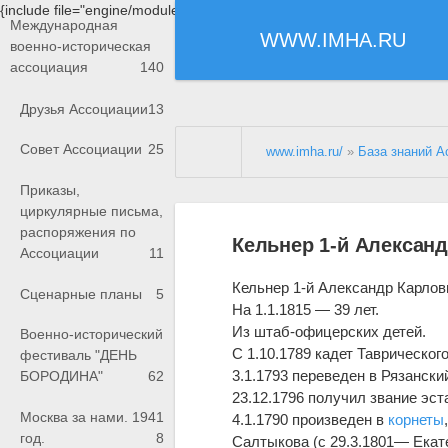
{include file="engine/modules/saperu/head.php"}
Международная
WWW.IMHA.RU
военно-историческая
ассоциация
140
Друзья Ассоциации
13
Совет Ассоциации
25
www.imha.ru/
»
База знаний А
Приказы,
циркулярные письма,
распоряжения по
Кельнер 1-й Алексан
Ассоциации
11
Кельнер 1-й Александр Карлов
Сценарные планы
5
На 1.1.1815 — 39 лет.
Из штаб-офицерских детей.
Военно-исторический
С 1.10.1789 кадет Таврическог
фестиваль "ДЕНЬ
3.1.1793 переведен в Рязанск
БОРОДИНА"
62
23.12.1796 получил звание эст
Москва за нами. 1941
4.1.1790 произведен в
корнеты
год.
8
Салтыкова (с 29.3.1801— Екат