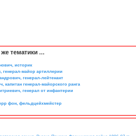
же тематики ...
ович, историк
, генерал-майор артиллерии
андрович, генерал-лейтенант
, капитан генерал-майорского ранга
триевич, генерал от инфантерии
ерр фон, фельдцейхмейстер