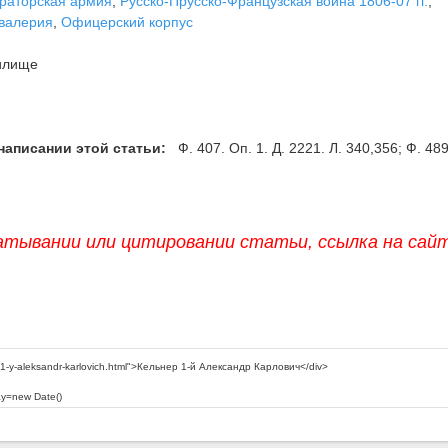
раторская армия
,
Русско-Прусско-Французская война 1806-07 гг.
,
валерия
,
Офицерский корпус
илище
написании этой статьи:
Ф. 407. Оп. 1. Д. 2221. Л. 340,356; Ф. 489
атывании или цитировании статьи, ссылка на сай