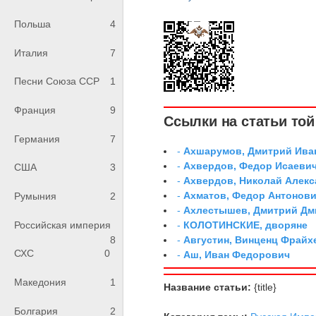
Польша
4
Италия
7
Песни Союза ССР
1
Франция
9
Ссылки на статьи той 
Германия
7
-
Ахшарумов, Дмитрий Иван
-
Ахвердов, Федор Исаевич
США
3
-
Ахвердов, Николай Алекс
-
Ахматов, Федор Антонович
Румыния
2
-
Ахлестышев, Дмитрий Дми
Российская империя
-
КОЛОТИНСКИЕ, дворяне
8
-
Августин, Винценц Фрайх
СХС
0
-
Аш, Иван Федорович
Македония
1
Название статьи:
{title}
Болгария
2