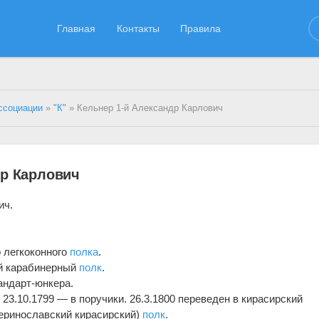
Главная
Контакты
Правила
ссоциации
»
"К"
» Кельнер 1-й Александр Карлович
др Карлович
ич.
о легкоконного
полка
.
ий карабинерный
полк
.
андарт-юнкера.
, 23.10.1799 — в поручики. 26.3.1800 переведен в кирасирский
еринославский кирасирский)
полк
.