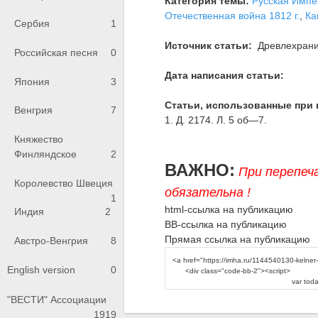
Категория темы:
Русская Импе
Отечественная война 1812 г.
,
Ка
Сербия
1
Источник статьи:
Древлехран
Российская песня
0
Дата написания статьи:
Япония
3
Статьи, использованные при 
Венгрия
7
1. Д. 2174. Л. 5 об—7.
Княжество
Финляндское
2
ВАЖНО:
При перепеч
Королевство Швеция
обязательна !
1
html-ссылка на публикацию
Индия
2
BB-ссылка на публикацию
Прямая ссылка на публикацию
Австро-Венгрия
8
English version
0
"ВЕСТИ" Ассоциации
1919