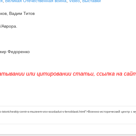
ня
,
Великая Отечественная война
,
Video
,
Выставки
ков, Вадим Титов
/Аврора.
мир Федоренко
атывании или цитировании статьи, ссылка на сай