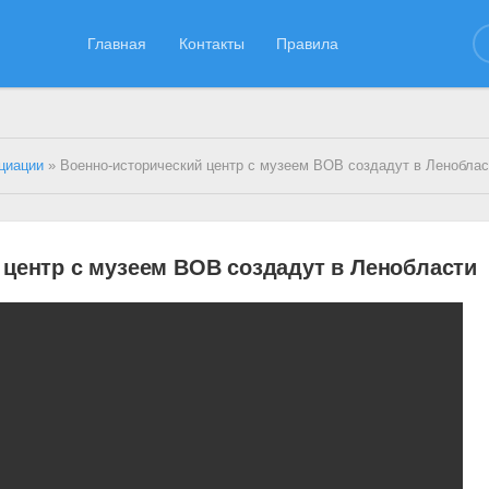
Главная
Контакты
Правила
циации
» Военно-исторический центр с музеем ВОВ создадут в Леноблас
 центр с музеем ВОВ создадут в Ленобласти