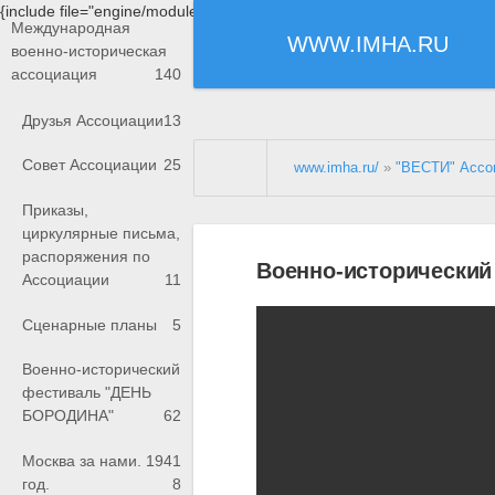
{include file="engine/modules/saperu/head.php"}
Международная
WWW.IMHA.RU
военно-историческая
ассоциация
140
Друзья Ассоциации
13
Совет Ассоциации
25
www.imha.ru/
»
"ВЕСТИ" Ассо
Приказы,
циркулярные письма,
распоряжения по
Военно-исторический
Ассоциации
11
Сценарные планы
5
Военно-исторический
фестиваль "ДЕНЬ
БОРОДИНА"
62
Москва за нами. 1941
год.
8