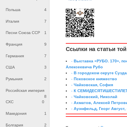
Польша
4
Италия
7
Песни Союза ССР
1
Франция
9
Ссылки на статьи той 
Германия
7
-
Выставка «РУБО. 170», п
Алексеевича Рубо
США
3
-
В городском округе Сузд
-
Псковское княжество
Румыния
2
-
Чайковская, София
Российская империя
-
К СЕМИДЕСЯТИШЕСТИЛЕ
8
-
Чайковский, Николай
СХС
0
-
Ахматов, Алексей Петров
-
Ауэнфельд, Георг Август,
Македония
1
Болгария
2