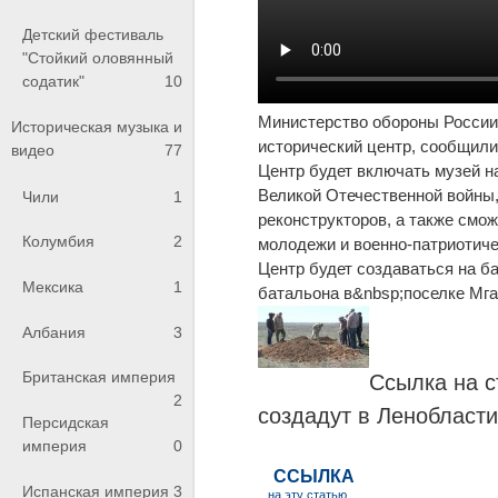
Детский фестиваль
"Стойкий оловянный
содатик"
10
Министерство обороны России 
Историческая музыка и
исторический центр, сообщили
видео
77
Центр будет включать музей н
Великой Отечественной войны
Чили
1
реконструкторов, а также смо
Колумбия
2
молодежи и военно-патриотиче
Центр будет создаваться на ба
Мексика
1
батальона в&nbsp;поселке Мга
Албания
3
Британская империя
Ссылка на с
2
создадут в Ленобласти
Персидская
империя
0
Испанская империя
3