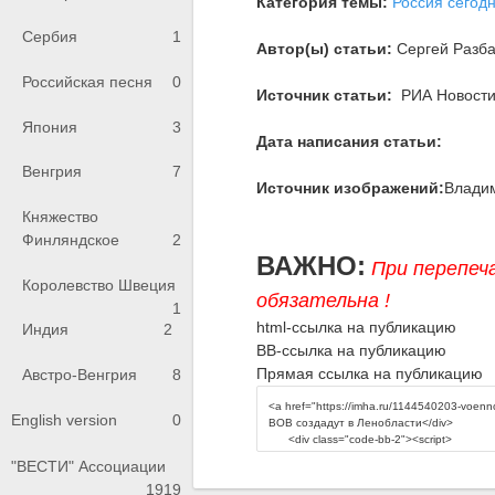
Категория темы:
Россия сегод
Сербия
1
Автор(ы) статьи:
Сергей Разба
Российская песня
0
Источник статьи:
РИА Новости
Япония
3
Дата написания статьи:
Венгрия
7
Источник изображений:
Влади
Княжество
Финляндское
2
ВАЖНО:
При перепеч
Королевство Швеция
обязательна !
1
html-ссылка на публикацию
Индия
2
BB-ссылка на публикацию
Прямая ссылка на публикацию
Австро-Венгрия
8
English version
0
"ВЕСТИ" Ассоциации
1919