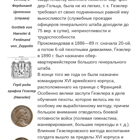
дер-Гольца, была не из легких, т. к. Гезелер
Фердинанд
требовал от своих подчиненных равной ему
Цеппелин
выносливости (служебные проездки
(справа)
офицеров генерального штаба доходили до
Gottlieb von
75 вер. в сутки), неприхотливости и
Haeseler &
трудоспособности.
Ferdinand
Прокомандовав в 1886—89 гг. сначала 20-ой,
von_Zeppelin
а потом 6-ой пехотными дивизиями, Гезелер
в 1890 г. был назначен обер-
квартирмейстером большого генерального
штаба.
В конце того же года он были назначен
командиром XVI армейского корпуса,
Герб рода
расположеннаго на границе с Францией.
графов Гезелер
Особенно велики заслуги Гезелера в деле
(Haeseler)
обучения пехоты, которое велось им по
особому им выработанному методу, причем
большое внимание отводилось боевой
готовности войск (полевая гимнастика,
маневрирования, большие переходы и т. д.).
Влияние Гезелеровского метода воспитания
солдата вышло за пределы XVI корпуса и