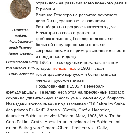
отразилось на развитии всего военного дела в
Германии.
Влияние Гезелера на развитие пехотного
дела Гольц сравнивает с влияниям
Розенберга на прогресс кавказского дела.
Памятная
Несмотря на свою строгость и
медаль
требовательность, Гезелер пользовался
Фельдмаршал
большой популярностью и ставился
граф Гезелер.
современниками в пример исполнительности
Аверс, реверс.
и преданности долгу.
В 1901 г. Гезелеру были пожалован чином
Feldmarschall Graf
генерал-
полковника
, в 1903 г. сдал
von Haeseler, 1915.
командование корпусом и были назначен
Artur Loewental
членом прусской палаты
Пожалованный в 1905 г. в генерал-
фельдмаршалы, Гезелер, несмотря на преклонный возраст,
сохранял удивительную ясность ума и юношескую бодрость.
Им изданы воспоминания под заглавием: "10 Jahre im Stabe
des prinzen Fr.-Karl", 3 тома. (Gottlib, Graf v. Haeseler,
deutscher Soldat unter vier K?nigen, Metz, 1903; W. v. Trotha,
Gen.-Feldm. Graf v. Haeseler unter seinen alter Soldaten, mit
einem Beitrag von General-Oberst Freiherr v. d. Goltz,