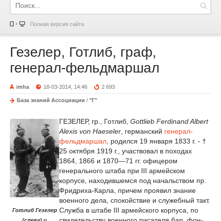
Полная версия сайта
Гезелер, Готлиб, граф,
генерал-фельдмаршал
imha
18-03-2014, 14:46
2 693
База знаний Ассоциации
/
"Г"
ГЕЗЕЛЕР, гр., Готлиб,
Gottlieb Ferdinand Albert
Alexis von Haeseler
, германский
генерал-
фельдмаршал
, родился 19 января 1833 г. - †
25 октября 1919 г., участвовал в походах
1864, 1866 и 1870—71 гг. офицером
генерального штаба при III армейском
корпусе, находившемся под начальством пр.
Фридриха-Карла, причем проявил знание
военного дела, спокойствие и служебный такт.
Служба в штабе III армейского корпуса, по
Готлиб Гезелер
свидетельству военного писателя бар. фон-
(слева) и