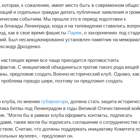
 которая, к сожалению, имеет место быть в современном общес
заций и отдельных граждан делать публичные заявления и гром
ическим событиям. Мы прошли это в период подготовки к
а блокады Ленинграда, когда и на телевидении ставились вопро
ород, как в свое время фашисты
Париж
, о захоронениях под стад
ений. Был несанкционированно установлен памятник на мемориа
ександр Дрозденко.
 в настоящее время все чаще приходится противостоять
актов. С инициативой объединиться против такого рода вещей 
ны, предложив создать Военно-исторический клуб. Однако, как
 проблема гораздо шире, поэтому он предложил создать
 клуба, по мнению
губернатора
, должна стать защита историчес
тика битвы под Ленинградом в годы Великой Отечественной вой
ие. "Могли бы в рамках клуба оформить контакты, подписать
дами, также могли бы подписать соглашение о сотрудничестве 
ством. Считаю, что должны поддержать инициативу Комитета п
ольных музеев», - предложил он.