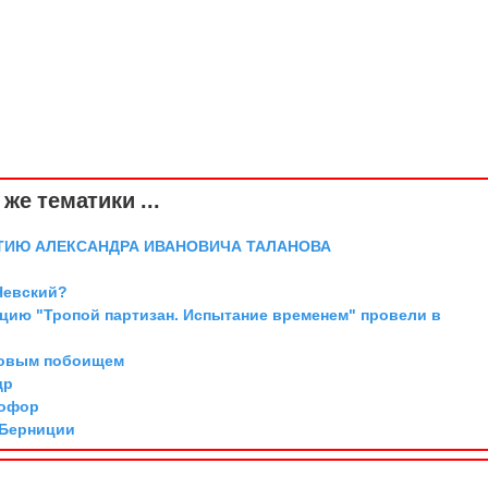
же тематики ...
ТИЮ АЛЕКСАНДРА ИВАНОВИЧА ТАЛАНОВА
Невский?
цию "Тропой партизан. Испытание временем" провели в
довым побоищем
др
тофор
 Берниции