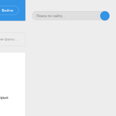
Войти
отические идеи
торые
й