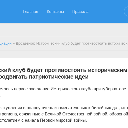
Главная
Контакты
Правила
циации
» Дрозденко: Исторический клуб будет противостоять историческим фальсификациям и продвигать патри
ский клуб будет противостоять историческим
одвигать патриотические идеи
оялось первое заседание Исторического клуба при губернаторе
.
вступлении в полосу очень знаменательных юбилейных дат, ко
и региона, связанные с Великой Отечественной войной, обороно
 столетием с начала Первой мировой войны.