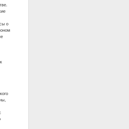
тве.
кие
сы о
ионом
ле
к
кого
ны,
с
о