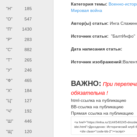
Категория темы:
Военно-истор
"Н"
185
Мировая война
"О"
547
Автор(ы) статьи:
Инга Слажин
"П"
1430
Источник статьи:
"БалтИнфо"
"Р"
283
Дата написания статьи:
"С"
882
"Т"
265
Источник изображений:
Вален
"У"
246
"Ф"
465
ВАЖНО:
При перепеч
"Х"
184
обязательна !
html-ссылка на публикацию
"Ц"
127
BB-ссылка на публикацию
"Ч"
192
Прямая ссылка на публикацию
"Ш"
446
"Щ"
120