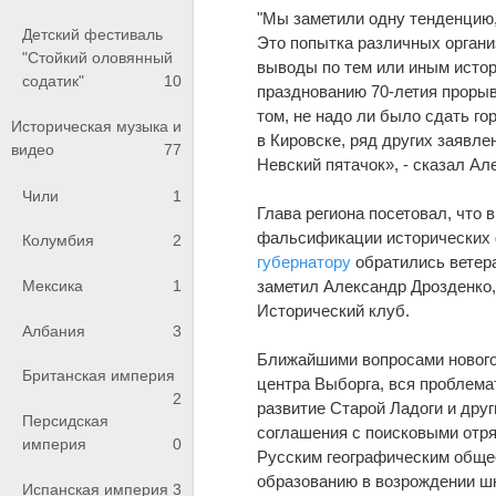
"Мы заметили одну тенденцию,
Детский фестиваль
Это попытка различных органи
"Стойкий оловянный
выводы по тем или иным истор
содатик"
10
празднованию 70-летия прорыв
том, не надо ли было сдать г
Историческая музыка и
в Кировске, ряд других заявл
видео
77
Невский пятачок», - сказал Ал
Чили
1
Глава региона посетовал, что
фальсификации исторических ф
Колумбия
2
губернатору
обратились ветера
заметил Александр Дрозденко,
Мексика
1
Исторический клуб.
Албания
3
Ближайшими вопросами нового
Британская империя
центра Выборга, вся проблема
2
развитие Старой Ладоги и друг
Персидская
соглашения с поисковыми отря
империя
0
Русским географическим обще
образованию в возрождении шк
Испанская империя
3