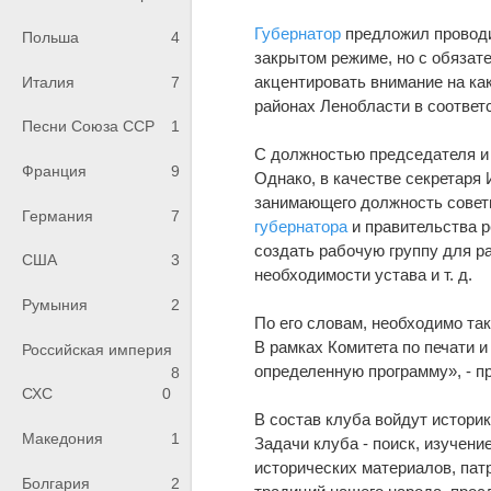
Губернатор
предложил проводи
Польша
4
закрытом режиме, но с обяза
акцентировать внимание на ка
Италия
7
районах Ленобласти в соответс
Песни Союза ССР
1
С должностью председателя и 
Франция
9
Однако, в качестве секретаря
занимающего должность совет
Германия
7
губернатора
и правительства р
создать рабочую группу для р
США
3
необходимости устава и т. д.
Румыния
2
По его словам, необходимо та
В рамках Комитета по печати и
Российская империя
определенную программу», - п
8
СХС
0
В состав клуба войдут истори
Македония
1
Задачи клуба - поиск, изучен
исторических материалов, пат
Болгария
2