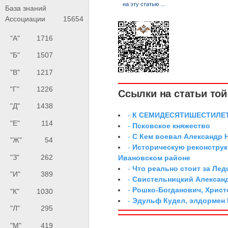
База знаний
Ассоциации
15654
"А"
1716
"Б"
1507
"В"
1217
"Г"
1226
Ссылки на статьи той 
"Д"
1438
-
К СЕМИДЕСЯТИШЕСТИЛЕ
"Е"
114
-
Псковское княжество
-
С Кем воевал Александр 
"Ж"
54
-
Историческую реконструк
"З"
262
Ивановском районе
-
Что реально стоит за Ле
"И"
389
-
Свистельницкий Алексан
-
Рошко-Богданович, Хрис
"К"
1030
-
Эдульф Кудел, элдормен
"Л"
295
"М"
419