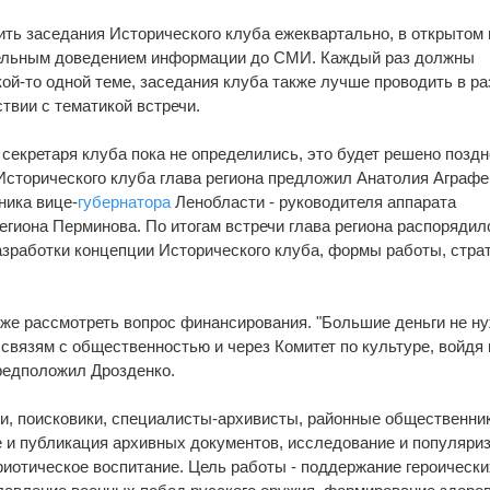
ть заседания Исторического клуба ежеквартально, в открытом 
тельным доведением информации до СМИ. Каждый раз должны
кой-то одной теме, заседания клуба также лучше проводить в р
твии с тематикой встречи.
секретаря клуба пока не определились, это будет решено поздн
 Исторического клуба глава региона предложил Анатолия Аграфе
ника вице-
губернатора
Ленобласти - руководителя аппарата
егиона Перминова. По итогам встречи глава региона распорядил
азработки концепции Исторического клуба, формы работы, страт
кже рассмотреть вопрос финансирования. "Большие деньги не н
 связям с общественностью и через Комитет по культуре, войдя 
редположил Дрозденко.
ки, поисковики, специалисты-архивисты, районные общественник
ие и публикация архивных документов, исследование и популяри
риотическое воспитание. Цель работы - поддержание героически