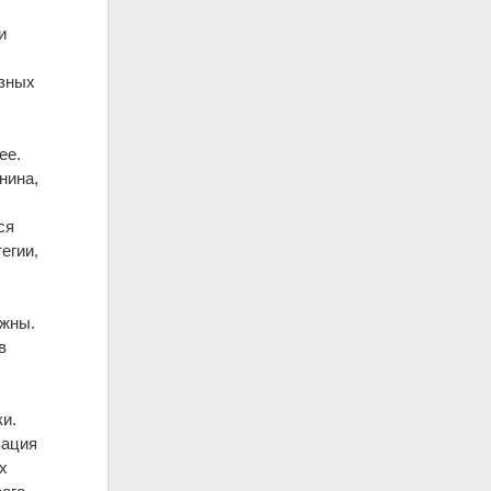
и
азных
ее.
нина,
ся
егии,
ужны.
в
и.
зация
х