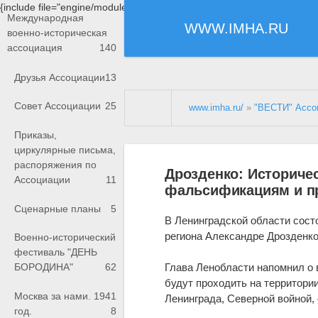
{include file="engine/modules/saperu/head.php"}
Международная
WWW.IMHA.RU
военно-историческая
ассоциация
140
Друзья Ассоциации
13
Совет Ассоциации
25
www.imha.ru/
»
"ВЕСТИ" Ассо
Приказы,
циркулярные письма,
распоряжения по
Дрозденко: Историче
Ассоциации
11
фальсификациям и пр
Сценарные планы
5
В Ленинградской области сост
региона Александре Дрозденко
Военно-исторический
фестиваль "ДЕНЬ
Глава Ленобласти напомнил о 
БОРОДИНА"
62
будут проходить на территори
Москва за нами. 1941
Ленинграда, Северной войной,
год.
8