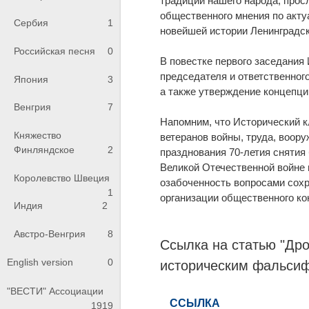
традиций нашего народа, прос
общественного мнения по акту
Сербия
1
новейшей истории Ленинградск
Российская песня
0
В повестке первого заседания
председателя и ответственног
Япония
3
а также утверждение концепции
Венгрия
7
Напомним, что Исторический к
Княжество
ветеранов войны, труда, воору
Финляндское
2
празднования 70-летия снятия
Великой Отечественной войне 
Королевство Швеция
озабоченность вопросами сох
1
организации общественного ко
Индия
2
Австро-Венгрия
8
Ссылка на статью "Дро
English version
0
историческим фальсиф
"ВЕСТИ" Ассоциации
1919