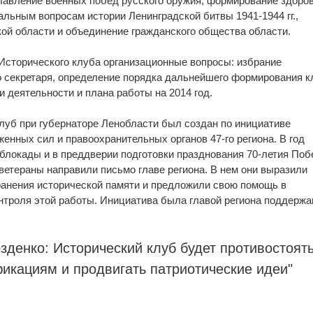
лавление военных побед русского оружия, формирование здоро
альным вопросам истории Ленинградской битвы 1941-1944 гг.,
ой области и объединение гражданского общества области.
 Исторического клуба организационные вопросы: избрание
о секретаря, определение порядка дальнейшего формирования к
 деятельности и плана работы на 2014 год.
луб при губернаторе Ленобласти был создан по инициативе
женных сил и правоохранительных органов 47-го региона. В год
 блокады и в преддверии подготовки празднования 70-летия Поб
ветераны направили письмо главе региона. В нем они выразили
ранения исторической памяти и предложили свою помощь в
нтроля этой работы. Инициатива была главой региона поддержа
зденко: Исторический клуб будет противостоят
икациям и продвигать патриотические идеи"