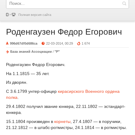
Полная версия сайта
Роденгаузен Федор Егорович
996d67df0d686ca
22-03-2014, 00:29
1 674
База знаний Ассоциации
/
"Р"
Роденгаузен Федор Егорович.
На 1.1.1815 — 35 лет.
Из дворян.
С 3.6.1799 унтер-офицер
кирасирского Военного ордена
полка
.
29.4.1802 получил звание юнкера, 22.11.1802 — эстандарт-
юнкера.
15.1.1804 произведен в
корнеты
, 27.4.1807 — в поручики,
21.12.1812 — в штабс-ротмистры, 24.1.1814 — в ротмистры.