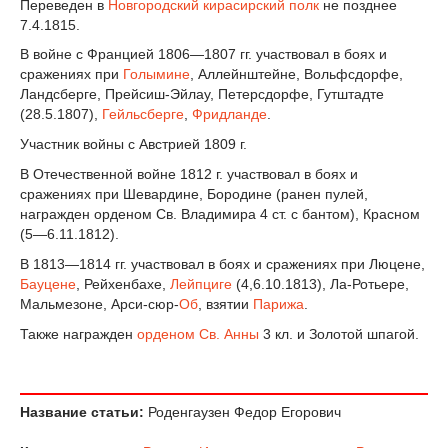
Переведен в
Новгородский кирасирский полк
не позднее
7.4.1815.
В войне с Францией 1806—1807 гг. участвовал в боях и
сражениях при
Голымине
, Аллейнштейне, Вольфсдорфе,
Ландсберге, Прейсиш-Эйлау, Петерсдорфе, Гутштадте
(28.5.1807),
Гейльсберге
,
Фридланде
.
Участник войны с Австрией 1809 г.
В Отечественной войне 1812 г. участвовал в боях и
сражениях при Шевардине, Бородине (ранен пулей,
награжден орденом Св. Владимира 4 ст. с бантом), Красном
(5—6.11.1812).
В 1813—1814 гг. участвовал в боях и сражениях при Люцене,
Бауцене
, Рейхенбахе,
Лейпциге
(4,6.10.1813), Ла-Ротьере,
Мальмезоне, Арси-сюр-
Об
, взятии
Парижа
.
Также награжден
орденом Св. Анны
3 кл. и Золотой шпагой.
Название статьи:
Роденгаузен Федор Егорович