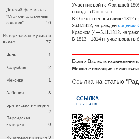
Участник войн с Францией 180
Детский фестиваль
походе в Ганновер.
"Стойкий оловянный
В Отечественной войне 1812 г.
содатик"
10
26.8.1812, награжден
орденом 
Красном (4—5.11.1812, награжд
Историческая музыка и
В 1813—1814 гг. участвовал в
видео
77
Чили
1
Если у Вас есть изображение 
Колумбия
2
Можно с помощью комментариев
Мексика
1
Ссылка на статью "Ра
Албания
3
Британская империя
2
Персидская
империя
0
Испанская империя
3