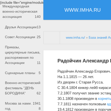
{include file="engine/modules/saperu/head.php"}
Международная
WWW.IMHA.RU
военно-историческая
ассоциация
140
Друзья Ассоциации
13
Совет Ассоциации
25
www.imha.ru/
»
База знаний А
Приказы,
циркулярные письма,
распоряжения по
Радойчин Александр 
Ассоциации
11
Радойчин Александр Егорович
Сценарные планы
5
На 1.1.1815 — 26 лет.
Из дворян г. Старая Русса.
Военно-исторический
С 30.4.1804 юнкер лейб-кирас
фестиваль "ДЕНЬ
7.2.1807 получил звание эстан
БОРОДИНА"
62
30.1.1808 произведен в
корнет
Москва за нами. 1941
7.7.1811 назначен полковым
а
год.
8
19.4.1812 произведен в поручи