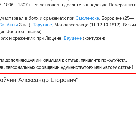
5, 1806—1807 гг., участвовал в десанте в шведскую Померанию 
 участвовал в боях и сражениях при
Смоленске
, Бородине (25—
Св. Анны
3 кл.),
Тарутине
, Малоярославце (11-12.10.1812), Вязьм
ен Золотой шпагой).
 боях и сражениях при Люцене,
Бауцене
(контужен).
или дополняющая информация к статье, пришлите пожалуйста.
, персональных сообщений администратору или автору статьи!
дойчин Александр Егорович"