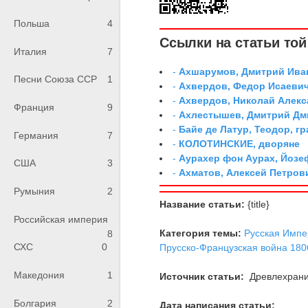
Польша
4
Ссылки на статьи той 
Италия
7
-
Ахшарумов, Дмитрий Иван
Песни Союза ССР
1
-
Ахвердов, Федор Исаевич
-
Ахвердов, Николай Алекс
Франция
9
-
Ахлестышев, Дмитрий Дми
-
Байе де Латур, Теодор, 
Германия
7
-
КОЛОТИНСКИЕ, дворяне
-
Аурахер фон Аурах, Йозе
США
3
-
Ахматов, Алексей Петров
Румыния
2
Название статьи:
{title}
Российская империя
Категория темы:
Русская Импе
8
СХС
0
Прусско-Французская война 1806
Македония
1
Источник статьи:
Древлехран
Болгария
2
Дата написания статьи: