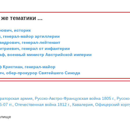
же тематики ...
ович, историк
, генерал-майор артиллерии
андрович, генерал-лейтенант
триевич, генерал от инфантерии
граф, военный министр Австрийской империи
ф Кристиан, генерал-майор
ич, обер-прокурор Святейшего Синода
раторская армия
,
Русско-Австро-Французская война 1805 г.
,
Русско
-07 гг.
,
Отечественная война 1812 г.
,
Кавалерия
,
Офицерский корп
илище