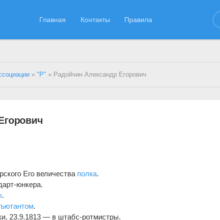
Главная
Контакты
Правила
ссоциации
»
"Р"
» Радойчин Александр Егорович
Егорович
.
ирского Его величества
полка
.
дарт-юнкера.
ы
.
дъютантом
.
ки, 23.9.1813 — в штабс-ротмистры.