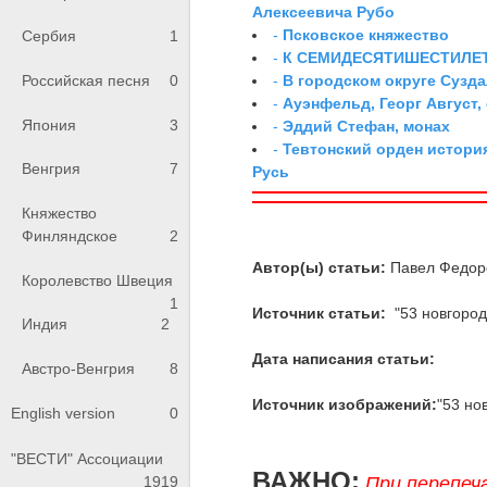
Алексеевича Рубо
-
Псковское княжество
Сербия
1
-
К СЕМИДЕСЯТИШЕСТИЛЕ
-
В городском округе Сузд
Российская песня
0
-
Ауэнфельд, Георг Август,
Япония
3
-
Эддий Стефан, монах
-
Тевтонский орден истори
Венгрия
7
Русь
Княжество
Финляндское
2
Автор(ы) статьи:
Павел Федор
Королевство Швеция
1
Источник статьи:
"53 новгород
Индия
2
Дата написания статьи:
Австро-Венгрия
8
Источник изображений:
"53 но
English version
0
"ВЕСТИ" Ассоциации
ВАЖНО:
При перепеч
1919