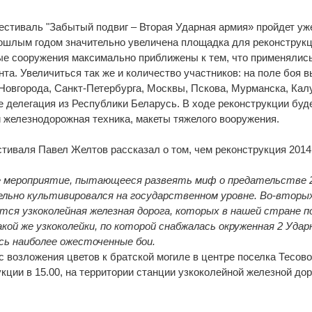
стиваль "Забытый подвиг – Вторая Ударная армия» пройдет уж
рошлым годом значительно увеличена площадка для реконструкц
е сооружения максимально приближены к тем, что применялись
та. Увеличиться так же и количество участников: на поле боя 
 Новгорода, Санкт-Петербурга, Москвы, Пскова, Мурманска, Калу
же делегация из Республики Беларусь. В ходе реконструкции буд
и железнодорожная техника, макеты тяжелого вооружения.
тиваля Павел Желтов рассказал о том, чем реконструкция 2014
е мероприятие, пытающееся развеять миф о предательстве 
льно культивировался на государственном уровне. Во-вторых
тся узкоколейная железная дорога, которых в нашей стране 
кой же узкоколейки, по которой снабжалась окруженная 2 Удар
ись наиболее ожесточенные бои.
с возложения цветов к братской могиле в центре поселка Тесово
ции в 15.00, на территории станции узкоколейной железной дор