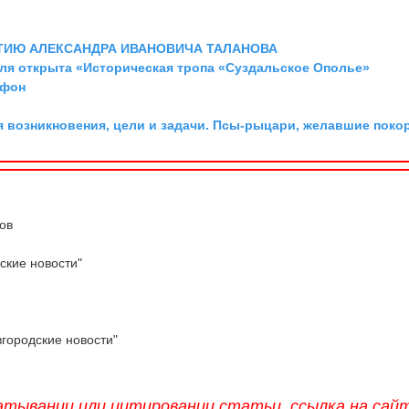
ТИЮ АЛЕКСАНДРА ИВАНОВИЧА ТАЛАНОВА
аля открыта «Историческая тропа «Суздальское Ополье»
 фон
я возникновения, цели и задачи. Псы-рыцари, желавшие поко
ов
ские новости"
вгородские новости"
атывании или цитировании статьи, ссылка на сай