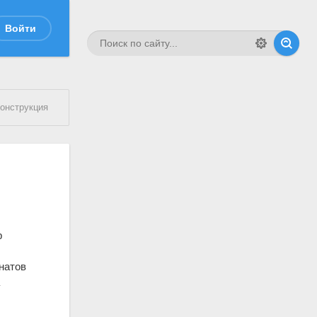
Войти
конструкция
р
натов
а