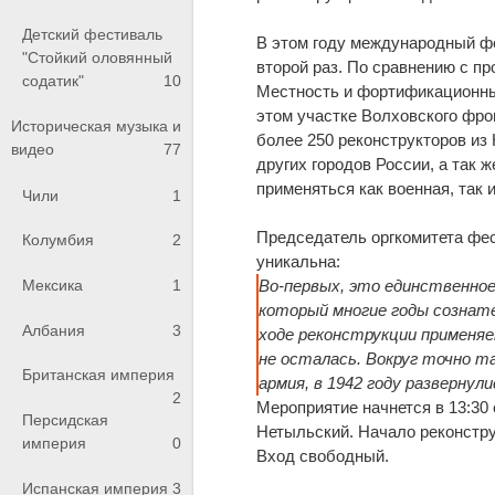
Детский фестиваль
В этом году международный фе
"Стойкий оловянный
второй раз. По сравнению с п
содатик"
10
Местность и фортификационны
этом участке Волховского фрон
Историческая музыка и
более 250 реконструкторов из
видео
77
других городов России, а так 
применяться как военная, так 
Чили
1
Председатель оргкомитета фес
Колумбия
2
уникальна:
Во-первых, это единственно
Мексика
1
который многие годы сознате
Албания
3
ходе реконструкции применяе
не осталась. Вокруг точно та
Британская империя
армия, в 1942 году развернул
2
Мероприятие начнется в 13:30 
Персидская
Нетыльский. Начало реконструк
империя
0
Вход свободный.
Испанская империя
3