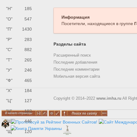
"Н"
185
Информация
"О"
547
Посетители, находящиеся в группе
Г
"П"
1430
"Р"
283
Разделы сайта
"С"
882
Расширенный поиск
"Т"
265
Последние добавления
Последние комментарии
"У"
246
Мобильная версия сайта
"Ф"
465
"Х"
184
Copyright © 2014–2022
www.imha.ru
All Righ
"Ц"
127
"Ч"
192
"Ш"
446
"Щ"
120