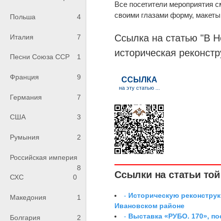
Все посетители мероприятия с
своими глазами форму, макеты
Польша
4
Ссылка на статью "В Н
Италия
7
историческая реконстр
Песни Союза ССР
1
Франция
9
Германия
7
США
3
Румыния
2
Российская империя
8
Ссылки на статьи той 
СХС
0
-
Историческую реконструк
Македония
1
Ивановском районе
-
Выставка «РУБО. 170», п
Болгария
2