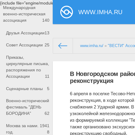
{include file="engine/modules/saperu/head.php"}
Международная
WWW.IMHA.RU
военно-историческая
ассоциация
140
Друзья Ассоциации
13
Совет Ассоциации
25
www.imha.ru/
»
"ВЕСТИ" Ассо
Приказы,
циркулярные письма,
распоряжения по
В Новгородском райо
Ассоциации
11
реконструкция
Сценарные планы
5
6 апреля в поселке Тесово-Не
реконструкция, в ходе которой
Военно-исторический
снабжения 2 Ударной армии. В
фестиваль "ДЕНЬ
узкоколейной железнодорожной
БОРОДИНА"
62
из формируемой коллекции "Те
Москва за нами. 1941
также организовано экскурсион
год.
8
реконструкцию свободный.