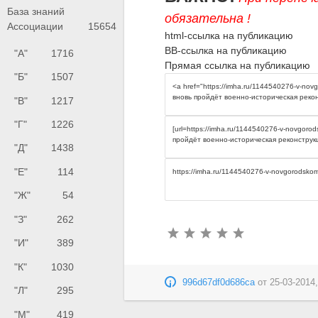
База знаний
обязательна !
Ассоциации
15654
html-ссылка на публикацию
BB-ссылка на публикацию
"А"
1716
Прямая ссылка на публикацию
"Б"
1507
"В"
1217
"Г"
1226
"Д"
1438
"Е"
114
"Ж"
54
"З"
262
"И"
389
"К"
1030
996d67df0d686ca
от
25-03-2014,
"Л"
295
"М"
419