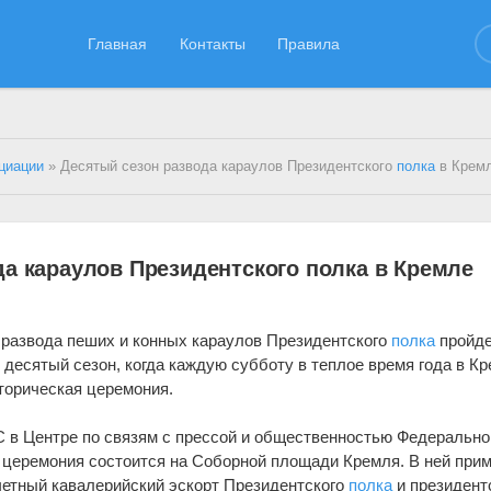
Главная
Контакты
Правила
циации
» Десятый сезон развода караулов Президентского
полка
в Кремле нач
да караулов Президентского полка в Кремле
 развода пеших и конных караулов Президентского
полка
пройде
 десятый сезон, когда каждую субботу в теплое время года в К
торическая церемония.
 в Центре по связям с прессой и общественностью Федерально
 церемония состоится на Соборной площади Кремля. В ней при
четный кавалерийский эскорт Президентского
полка
и президент