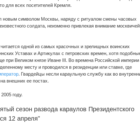
то для всех посетителей Кремля.
ал новым символом Москвы, наряду с ритуалом смены часовых
еизвестного солдата, неизменно привлекая внимание москвичей
считается одной из самых красочных и зрелищных воинских
инских Уставах и Артикулах с петровских времен, хотя подобны
 при Великом князе Иване III. Во времена Российской империи
деленному месту и проводился в резиденции или ставке, где
мператор
. Гвардейцы несли караульную службу как во внутренн
на внешних ее постах.
2005 году.
ятый сезон развода караулов Президентского
ся 12 апреля"