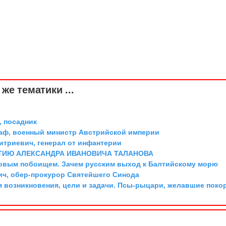
же тематики ...
 посадник
граф, военный министр Австрийской империи
триевич, генерал от инфантерии
ТИЮ АЛЕКСАНДРА ИВАНОВИЧА ТАЛАНОВА
довым побоищем. Зачем русским выход к Балтийскому морю
ич, обер-прокурор Святейшего Синода
я возникновения, цели и задачи. Псы-рыцари, желавшие поко