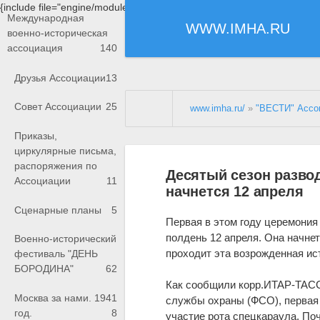
{include file="engine/modules/saperu/head.php"}
Международная
WWW.IMHA.RU
военно-историческая
ассоциация
140
Друзья Ассоциации
13
Совет Ассоциации
25
www.imha.ru/
»
"ВЕСТИ" Ассо
Приказы,
циркулярные письма,
распоряжения по
Десятый сезон разво
Ассоциации
11
начнется 12 апреля
Сценарные планы
5
Первая в этом году церемония
полдень 12 апреля. Она начнет
Военно-исторический
проходит эта возрожденная ис
фестиваль "ДЕНЬ
БОРОДИНА"
62
Как сообщили корр.ИТАР-ТАСС
Москва за нами. 1941
службы охраны (ФСО), первая
год.
8
участие рота спецкараула, По