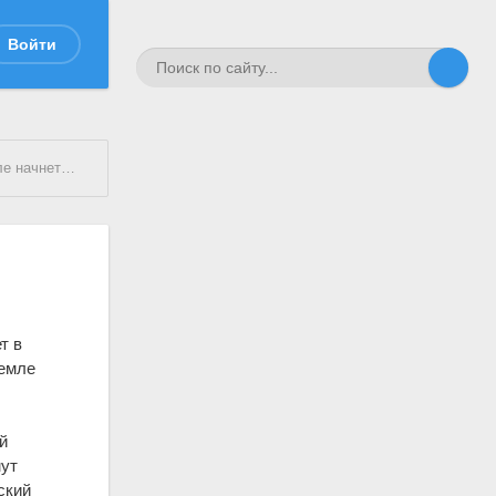
Войти
нется 12 апреля
т в
ремле
й
мут
ский