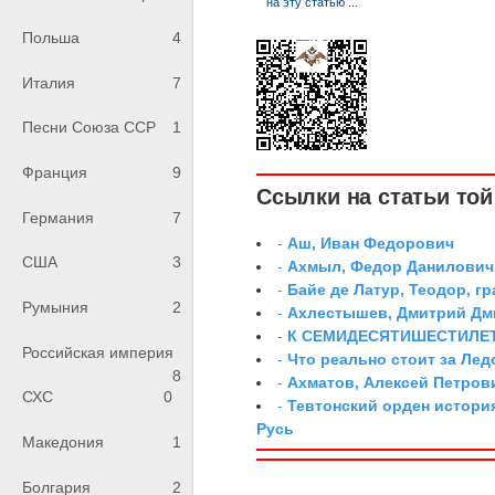
Польша
4
Италия
7
Песни Союза ССР
1
Франция
9
Ссылки на статьи той 
Германия
7
-
Аш, Иван Федорович
США
3
-
Ахмыл, Федор Данилович,
-
Байе де Латур, Теодор, 
Румыния
2
-
Ахлестышев, Дмитрий Дми
-
К СЕМИДЕСЯТИШЕСТИЛЕ
Российская империя
-
Что реально стоит за Ле
8
-
Ахматов, Алексей Петров
СХС
0
-
Тевтонский орден истори
Русь
Македония
1
Болгария
2