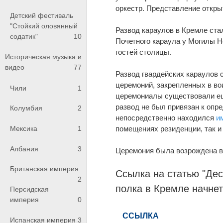
оркестр. Представление откры
Детский фестиваль
"Стойкий оловянный
Развод караулов в Кремле ст
содатик"
10
Почетного караула у Могилы Н
гостей столицы.
Историческая музыка и
видео
77
Развод гвардейских караулов 
церемоний, закрепленных в во
Чили
1
церемониалы существовали еще
развод не был привязан к опре
Колумбия
2
непосредственно находился
и
помещениях резиденции, так и 
Мексика
1
Албания
3
Церемония была возрождена в 
Британская империя
Ссылка на статью "Дес
2
полка
в Кремле начнет
Персидская
империя
0
Испанская империя
3