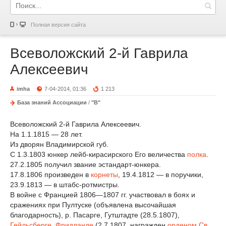
Полная версия сайта
Всеволожский 2-й Гаврила
Алексеевич
imha
7-04-2014, 01:36
1 213
База знаний Ассоциации
/
"В"
Всеволожский 2-й Гаврила Алексеевич.
На 1.1.1815 — 28 лет.
Из дворян Владимирской губ.
С 1.3.1803 юнкер лейб-кирасирского Его величества
полка
.
27.2.1805 получил звание эстандарт-юнкера.
17.8.1806 произведен в
корнеты
, 19.4.1812 — в поручики,
23.9.1813 — в штабс-ротмистры.
В войне с Францией 1806—1807 гг. участвовал в боях и
сражениях при Пултуске (объявлена высочайшая
благодарность), р. Пасарге, Гутштадте (28.5.1807),
Гейльсберге
,
Фридланде
(2.7.1807, награжден
орденом Св.