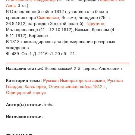
Анны
3 кл.).
В Отечественной войне 1812 г. участвовал в боях и
сражениях при
Смоленске
, Вязьме, Бородине (25—
26.8.1812, награжден Золотой шпагой),
Тарутине
,
Малоярославце (11—12.10.1812), Вязьме, Красном (4—
5.11.1812), Борисове.
В 1813 г. командирован для формирования резервных
эскадронов.
Ф. 489. Оп. 1 Д. 2116. Л. 20 об—21.
Название статьи:
Всеволожский 2-й Гаврила Алексеевич
Категория темы:
Русская Императорская армия
,
Русская
Гвардия
,
Кавалерия
,
Отечественная война 1812 г.
,
Офицерский корпус
Автор(ы) статьи:
imha
Источник статьи: