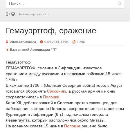
Полная версия сайта
Гемауэртгоф, сражение
996d67df0d686ca
9-04-2014, 14:05
1 896
База знаний Ассоциации
/
"Г"
Гемауэртгоф
ГЕМАУЭРТГОФ, селение в Лифляндии, известное
сражением между русскими и шведскими войсками 15 июля
1705 г.
В кампанию 1706 г. (Великая Северная война) король Август
готовился оборонять
Саксонию
, а русская армия к июню
сосредоточилась в
Полоцке
.
Карл XII, действовавший в Силезии против саксонцев, для
наблюдения к стороне Полоцка, сосредоточил все гарнизоны
Курляндии и Лифляндии (8 т.) под началом генерала
Левенгаупта, который расположился около Митавы.
На военном совете 15 июня в
Полоцке
решено было