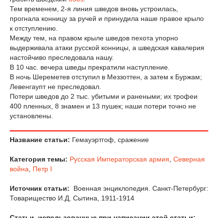
Тем временем, 2-я линия шведов вновь устроилась,
прогнала конницу за ручей и принудила наше правое крыло
к отступлению.
Между тем, на правом крыле шведов пехота упорно
выдерживала атаки русской конницы, а шведская кавалерия
настойчиво преследовала нашу.
В 10 час. вечера шведы прекратили наступление.
В ночь Шереметев отступил в Меззоттен, а затем к Буржам;
Левенгаупт не преследовал.
Потери шведов до 2 тыс. убитыми и ранеными; их трофеи
400 пленных, 8 знамен и 13 пушек; наши потери точно не
установлены.
Название статьи:
Гемауэртгоф, сражение
Категория темы:
Русская Императорская армия
,
Северная
война
,
Петр I
Источник статьи:
Военная энциклопедия. Санкт-Петербург:
Товарищество И.Д. Сытина, 1911-1914
Статьи, использованные при написании этой статьи: