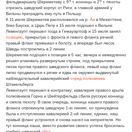
фельдмаршалу Шереметеву с 9? т. конницы и 2? т. пехоты
отрезать шведский корпус от Риги, а главной армией у
Вильны преградить ему путь в Польшу.
К 11 июля Шереметев расположился на р.
Аа
в Меззоттене,
близ Бауска, а Царь Петр к 15 июля подошел к Вильне.
Левенгаупт перешел тогда в Гемауэртгоф и 15 июля занял
позицию
, прикрытую с фронта и левого фланга речкой;
правый фланг примыкал к болоту, а впереди был лесок.
Шведы построились в 2 линии.
Шереметев подошел к позиции в 5 час. вечера и немедленно
решил атаковать развернутым строем; под прикрытием
леска против правого шведского фланга, левый наш фланг
легко продвинулся к речке и едва не окружил выдвинутый
наблюдательный кавалерийский
отряд
полковника
Штакельберга.
Левенгаупт перешел в контратаку; кавалерия правого крыла
полковников Горна и Шейтерфельда сбила русскую конницу
и смяла пехоту. В свою очередь, конница нашего правого
фланга опрокинула шведскую 1-ю линию, но принуждена
была к отступлению кавалерией 2-ой линии; однако, наш
правый фланг устроился и снова насел на неприятеля. Но
тут конница наша, вместо развития своего успеха бросилась
грабить шведский
обоз
.