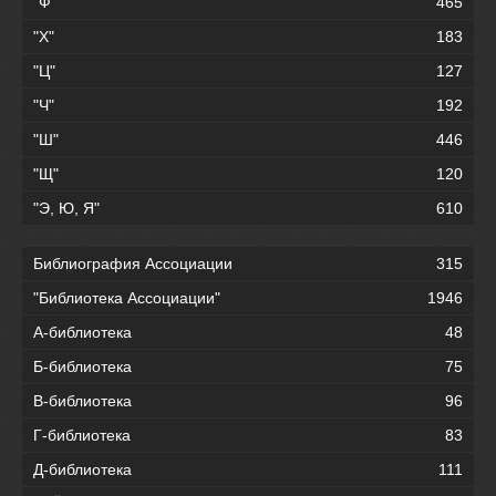
"Ф"
465
"Х"
183
"Ц"
127
"Ч"
192
"Ш"
446
"Щ"
120
"Э, Ю, Я"
610
Библиография Ассоциации
315
"Библиотека Ассоциации"
1946
А-библиотека
48
Б-библиотека
75
В-библиотека
96
Г-библиотека
83
Д-библиотека
111