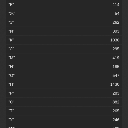
"Е"
114
"Ж"
54
"З"
262
"И"
393
"К"
1030
"Л"
295
"М"
419
"Н"
185
"О"
547
"П"
1430
"Р"
283
"С"
882
"Т"
265
"У"
246