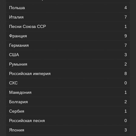
Польша
4
Италия
7
Песни Союза ССР
1
Франция
9
Германия
7
США
3
Румыния
2
Российская империя
8
СХС
0
Македония
1
Болгария
2
Сербия
1
Российская песня
0
Япония
3