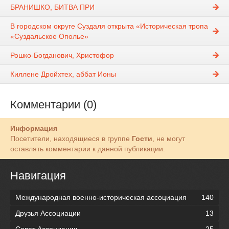
БРАНИШКО, БИТВА ПРИ
В городском округе Суздаля открыта «Историческая тропа
«Суздальское Ополье»
Рошко-Богданович, Христофор
Киллене Дройхтех, аббат Ионы
Комментарии (0)
Информация
Посетители, находящиеся в группе
Гости
, не могут
оставлять комментарии к данной публикации.
Навигация
Международная военно-историческая ассоциация
140
Друзья Ассоциации
13
Совет Ассоциации
25