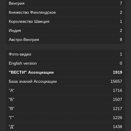
Венгрия
7
Княжество Финляндское
2
Королевство Швеция
1
Индия
2
Австро-Венгрия
8
Фото-видео
1
English version
0
"ВЕСТИ" Ассоциации
1919
База знаний Ассоциации
15657
"А"
1716
"Б"
1507
"В"
1217
"Г"
1226
"Д"
1438