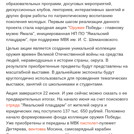
образовательных программ, досуговых мероприятий,
дискуссионных клубов, лекториев, интерактивных занятий и
других форм работы по патриотическому воспитанию
поколения молодых. Первым шагом реализации данного
проекта стала народная акция "
Оружие
Победы - главному
музею Ямала", инициированная НП ПО "Ямальский
плацдарм", при поддержке МВК им. И. С. Шемановского.
Целью акции является создание уникальной коллекции
оружия времен Великой Отечественной войны на средства
людей, неравнодушных к истории страны, округа. В
результате приобретенные предметы будут представлены на
масштабной выставке. В дальнейшем экспонаты будут
круглогодично использоваться для проведения тематических
выставок, занятий со школьниками и студентами.
Акция завершится 22 июня. И уже сейчас можно сказать о ее
предварительных итогах. На начало июня на счет поискового
отряда
"Ямальский плацдарм" от жителей округа и
юридических лиц поступило 137 тыс. 650 рублей. Положено
начало формированию фонда коллекции оружия Победы.
Уже приобретены и переданы в МВК
пистолет
-пулемет
Дегтярева,
винтовка
Мосина, самозарядный карабин