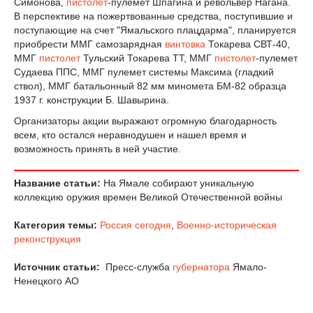
Симонова,
пистолет
-пулемет Шпагина и револьвер Нагана.
В перспективе на пожертвованные средства, поступившие и
поступающие на счет "Ямальского плацдарма", планируется
приобрести ММГ самозарядная
винтовка
Токарева СВТ-40,
ММГ
пистолет
Тульский Токарева ТТ, ММГ
пистолет
-пулемет
Судаева ППС, ММГ пулемет системы Максима (гладкий
ствол), ММГ батальонный 82 мм миномета БМ-82 образца
1937 г. конструкции Б. Шавырина.
Организаторы акции выражают огромную благодарность
всем, кто остался неравнодушен и нашел время и
возможность принять в ней участие.
Название статьи:
На Ямале собирают уникальную
коллекцию оружия времен Великой Отечественной войны
Категория темы:
Россия сегодня
,
Военно-историческая
реконструкция
Источник статьи:
Пресс-служба
губернатора
Ямало-
Ненецкого АО