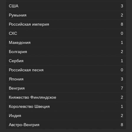
США
3
Румыния
2
Российская империя
8
СХС
0
Македония
1
Болгария
2
Сербия
1
Российская песня
0
Япония
3
Венгрия
7
Княжество Финляндское
2
Королевство Швеция
1
Индия
2
Австро-Венгрия
8