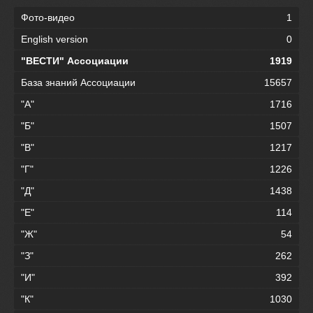
Фото-видео
1
English version
0
"ВЕСТИ" Ассоциации
1919
База знаний Ассоциации
15657
"А"
1716
"Б"
1507
"В"
1217
"Г"
1226
"Д"
1438
"Е"
114
"Ж"
54
"З"
262
"И"
392
"К"
1030