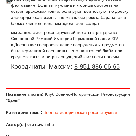
фехтования! Если ты мужчина и любишь смотреть на
острия вражеских копий, если руки твои тоскуют по древку
алебарды, если жизнь - не жизнь без рокота барабанов и
блеска клинков, тогда мы ждем тебя, солдат!
мы занимаемся реконструкцией пехоты и рыцарства
Священной Римской Империи Германской нации XIV
в.Дословное воспроизведение вооружения и предметов
быта германской военщины – это наш конек! Любители
средневековья и острых ощущений - милости просим
Координаты: Максим:
8-951-886-06-66
Название статьи:
Клуб Военно-Исторической Реконструкции
"Даны"
Категория темы:
Военно-историческая реконструкция
Автор(ы) статьи:
imha