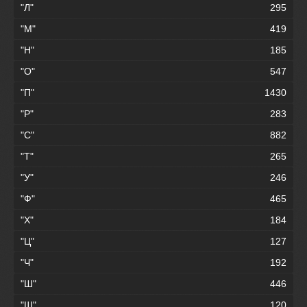
"Л"
295
"М"
419
"Н"
185
"О"
547
"П"
1430
"Р"
283
"С"
882
"Т"
265
"У"
246
"Ф"
465
"Х"
184
"Ц"
127
"Ч"
192
"Ш"
446
"Щ"
120