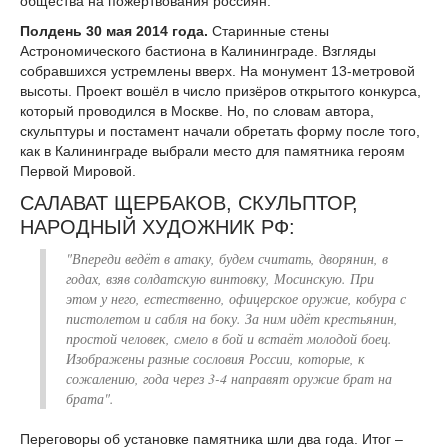
общества на пожертвования россиян.
Полдень 30 мая 2014 года.
Старинные стены
Астрономического бастиона в Калининграде. Взгляды
собравшихся устремлены вверх. На монумент 13-метровой
высоты. Проект вошёл в число призёров открытого конкурса,
который проводился в Москве. Но, по словам автора,
скульптуры и постамент начали обретать форму после того,
как в Калининграде выбрали место для памятника героям
Первой Мировой.
САЛАВАТ ЩЕРБАКОВ, СКУЛЬПТОР,
НАРОДНЫЙ ХУДОЖНИК РФ:
"Впереди ведёт в атаку, будем считать, дворянин, в
годах, взяв солдатскую винтовку, Мосинскую. При
этом у него, естественно, офицерское оружие, кобура с
пистолетом и сабля на боку. За ним идёт крестьянин,
простой человек, смело в бой и встаёт молодой боец.
Изображены разные сословия России, которые, к
сожалению, года через 3-4 направят оружие брат на
брата".
Переговоры об установке памятника шли два года. Итог –