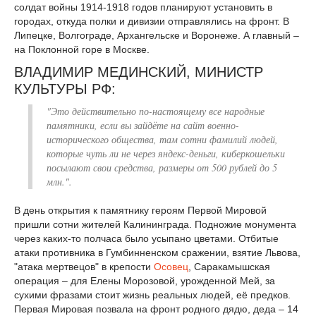
солдат войны 1914-1918 годов планируют установить в
городах, откуда полки и дивизии отправлялись на фронт. В
Липецке, Волгограде, Архангельске и Воронеже. А главный –
на Поклонной горе в Москве.
ВЛАДИМИР МЕДИНСКИЙ, МИНИСТР
КУЛЬТУРЫ РФ:
"Это действительно по-настоящему все народные
памятники, если вы зайдёте на сайт военно-
исторического общества, там сотни фамилий людей,
которые чуть ли не через яндекс-деньги, киберкошельки
посылают свои средства, размеры от 500 рублей до 5
млн.".
В день открытия к памятнику героям Первой Мировой
пришли сотни жителей Калининграда. Подножие монумента
через каких-то полчаса было усыпано цветами. Отбитые
атаки противника в Гумбинненском сражении, взятие Львова,
"атака мертвецов" в крепости
Осовец
, Саракамышская
операция – для Елены Морозовой, урожденной Мей, за
сухими фразами стоит жизнь реальных людей, её предков.
Первая Мировая позвала на фронт родного дядю, деда – 14