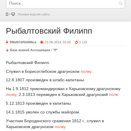
Полная версия сайта
Рыбалтовский Филипп
996d67df0d686ca
22-06-2014, 01:02
1 115
База знаний Ассоциации
/
"Р"
Рыбалтовский Филипп.
Служил в Борисоглебском драгунском
полку
.
12.8.1807 произведен в штабс-капитаны.
На 1.9.1812 прикомандирован к Харьковскому драгунскому
полку
, 2.3.1813 переведен в Харьковский драгунский
полк
.
5.12.1813 произведен в капитаны.
14.1.1815 уволен со службы майором.
Участник Бородинского сражения 1812 г., служил в
Харьковском драгунском
полку
.