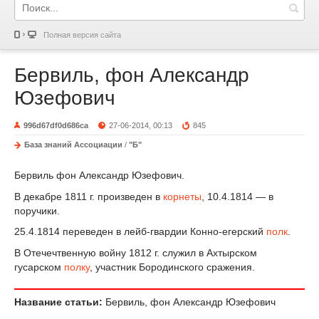
Полная версия сайта
Бервиль, фон Александр
Юзефович
996d67df0d686ca
27-06-2014, 00:13
845
База знаний Ассоциации
/
"Б"
Бервиль фон Александр Юзефович.
В декабре 1811 г. произведен в
корнеты
, 10.4.1814 — в
поручики.
25.4.1814 переведен в лейб-гвардии Конно-егерский
полк
.
В Отечечтвенную войну 1812 г. служил в Ахтырском
гусарском
полку
, участник Бородинского сражения.
Название статьи:
Бервиль, фон Александр Юзефович