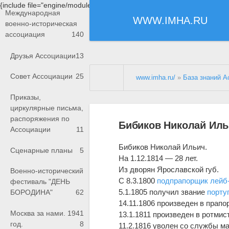
{include file="engine/modules/saperu/head.php"}
Международная
WWW.IMHA.RU
военно-историческая
ассоциация
140
Друзья Ассоциации
13
Совет Ассоциации
25
www.imha.ru/
»
База знаний А
Приказы,
циркулярные письма,
распоряжения по
Бибиков Николай Ил
Ассоциации
11
Бибиков Николай Ильич.
Сценарные планы
5
На 1.12.1814 — 28 лет.
Из дворян Ярославской губ.
Военно-исторический
С 8.3.1800
подпрапорщик
лейб
фестиваль "ДЕНЬ
5.1.1805 получил звание
порту
БОРОДИНА"
62
14.11.1806 произведен в прапо
Москва за нами. 1941
13.1.1811 произведен в ротми
год.
8
11.2.1816 уволен со службы м