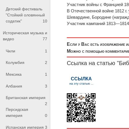
Участник войны с Францией 18
Детский фестиваль
В Отечественной войне 1812 г.
"Стойкий оловянный
Шевардине, Бородине (награжд
содатик"
10
Участник кампаний 1813—1814 
Историческая музыка и
видео
77
Если у Вас есть изображение 
Чили
1
Можно с помощью комментариев
Ссылка на статью "Би
Колумбия
2
Мексика
1
Албания
3
Британская империя
2
Персидская
империя
0
Испанская империя
3