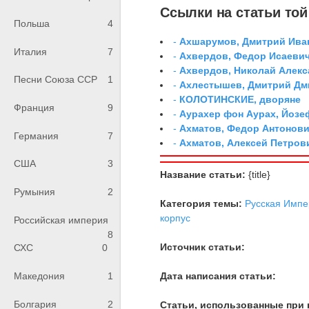
Ссылки на статьи той 
Польша
4
-
Ахшарумов, Дмитрий Иван
Италия
7
-
Ахвердов, Федор Исаевич
-
Ахвердов, Николай Алекс
Песни Союза ССР
1
-
Ахлестышев, Дмитрий Дми
-
КОЛОТИНСКИЕ, дворяне
Франция
9
-
Аурахер фон Аурах, Йозе
-
Ахматов, Федор Антонович
Германия
7
-
Ахматов, Алексей Петров
США
3
Название статьи:
{title}
Румыния
2
Категория темы:
Русская Импе
корпус
Российская империя
8
Источник статьи:
СХС
0
Дата написания статьи:
Македония
1
Болгария
2
Статьи, использованные при 