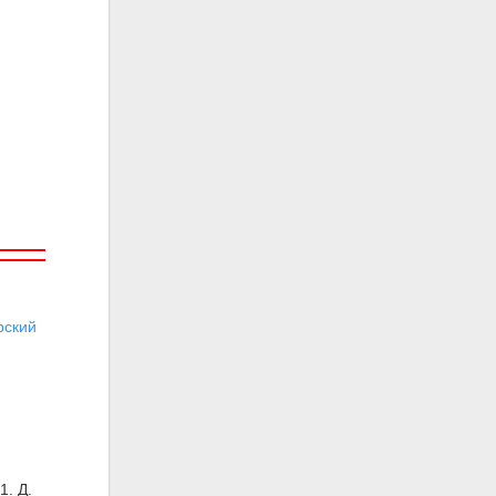
ский
1. Д.