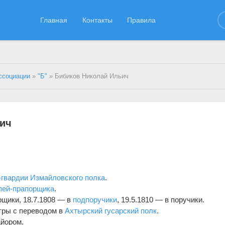
Главная
Контакты
Правила
ссоциации
»
"Б"
» Бибиков Николай Ильич
ьич
-гвардии Измайловского полка
.
пей-прапорщика
.
рщики, 18.7.1808 — в
подпоручики
, 19.5.1810 — в поручики.
стры с переводом в
Ахтырский гусарский полк
.
айором.