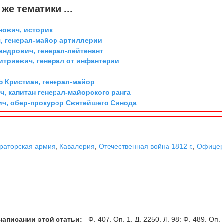
же тематики ...
ович, историк
, генерал-майор артиллерии
андрович, генерал-лейтенант
триевич, генерал от инфантерии
ф Кристиан, генерал-майор
, капитан генерал-майорского ранга
ич, обер-прокурор Святейшего Синода
раторская армия
,
Кавалерия
,
Отечественная война 1812 г.
,
Офицер
написании этой статьи:
Ф. 407. Оп. 1. Д. 2250. Л. 98; Ф. 489. Оп. 