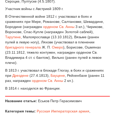
Сероцке, Пултуске (4.5.1807).
Участник войны с Австрией 1809 г.
В Отечественной войне 1812 г. участвовал в боях и
сражениях при Мире, Романове, Салтановке, Шевардине,
Бородине (награжден
орденом Св. Анны
3 кл.), Чирикове,
Воронове, Спас-Купле (награжден Золотой саблей),
Тарутине
, Малоярославце (13.10.1812), Вязьме (ранен
пулей в левую ногу), Ляхове (участвовал в пленении
бригадного генерала
Ж. П.
Ожеро
), Борисове, Ошмянах
(23.11.1812, тяжело контужен, награжден орденом Св.
Владимира 4 ст. с бантом), Вильно (ранен пулей в левое
плечо).
В 1813 г. участвовал в блокаде Глогау, в боях и сражениях
при
Дрездене
(27.4.1813),
Бауцене
, Рейхенбахе (ранен 11
раз, награжден
орденом Св. Анны
2 кл.).
В 1814 г. находился во Франции.
Название статьи:
Еськов Петр Герасимович
Категория темы:
Русская Императорская армия
,