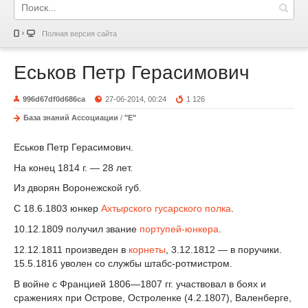
Полная версия сайта
Еськов Петр Герасимович
996d67df0d686ca
27-06-2014, 00:24
1 126
База знаний Ассоциации
/
"Е"
Еськов Петр Герасимович.
На конец 1814 г. — 28 лет.
Из дворян Воронежской губ.
С 18.6.1803 юнкер
Ахтырского гусарского полка
.
10.12.1809 получил звание
портупей-юнкера
.
12.12.1811 произведен в
корнеты
, 3.12.1812 — в поручики.
15.5.1816 уволен со службы штабс-ротмистром.
В войне с Францией 1806—1807 гг. участвовал в боях и
сражениях при Острове, Остроленке (4.2.1807), Валенберге,