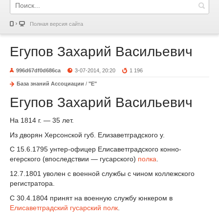
Полная версия сайта
Егупов Захарий Васильевич
996d67df0d686ca
3-07-2014, 20:20
1 196
База знаний Ассоциации
/
"Е"
Егупов Захарий Васильевич
На 1814 г. — 35 лет.
Из дворян Херсонской губ. Елизаветградского у.
С 15.6.1795 унтер-офицер Елисаветградского конно-
егерского (впоследствии — гусарского)
полка
.
12.7.1801 уволен с военной службы с чином коллежского
регистратора.
С 30.4.1804 принят на военную службу юнкером в
Елисаветградский гусарский полк
.