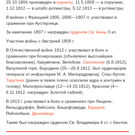
25.10.1804 произведен в
корнеты
, 11.5.1809 — в поручики,
1.12.1812 — в штабс-ротмистры, 5.12.1813 — в ротмистры.
В войнах с Францией 1805, 1806—1807 гг. участвовал в
сражении при Аустерлице.
За кампанию 1807 г. награжден
орденом Св. Анны
3 кл.
Участник войны с Австрией 1809 г.
В Отечественной войне 1812 г. участвовал в боях и
сражениях при Кочергишках (объявлено высочайшее
благоволение), Какувячине, Витебске,
Смоленске
(6.8.1812),
Валутиной горе, Бородине (25—26.8.1812, был ординарцем
генерала от инфантерии М. А. Милорадовича), Спас-Купле,
Тарутине
(ранен в левое плечо осколком ядра и контужен в
голову), Малоярославце (12—14.10.1812), Красном (4—
6.11.1812, награжден Золотой саблей).
В 1813 г. участвовал в боях и сражениях при Люцене,
Вильсдруффе, Вейссиге, Бишофсверде,
Бауцене
,
Рейхенбахе,
Денневице
.
Также был награжден орденом Св. Владимира 4 ст. с бантом.